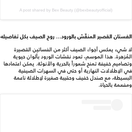
A post shared by Bex Beauty (@bexbeautyofficial)
الفستان القصير المنقّش بالورود… روح الصيف بكل تفاصيله
لا شيء يعكس أجواء الصيف أكثر من الفساتين القصيرة
المُزهرة. هذا الموسم، تعود نقشات الورود بألوان حيوية
وتصاميم خفيفة تمنح شعوراً بالحرية والأنوثة. يمكن اعتمادها
في الإطلالات النهارية أو حتى في السهرات الصيفية
البسيطة، مع صندل خفيف وحقيبة صغيرة لإطلالة ناعمة
ومفعمة بالحياة.