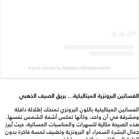
A post shared by Balqees (@balqeesfathi)
الفساتين البرونزية الميتاليكية… بريق الصيف الذهبي
الفساتين الميتاليكية باللون البرونزي تمنحك إطلالة دافئة
ومشرقة في آن واحد، وكأنها تعكس أشعة الشمس نفسها.
هذه الصيحة مثالية للسهرات والمناسبات المسائية، حيث تُبرز
جمال البشرة السمراء أو البرونزية وتضيف لمسة فاخرة بدون