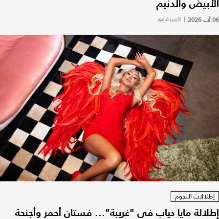
الأبيض والدنيم
06 آب 2026
|
كارين فاعور
إطلالات النجوم
إطلالة مايا دياب في "غريبة"... فستان أحمر وأجنحة