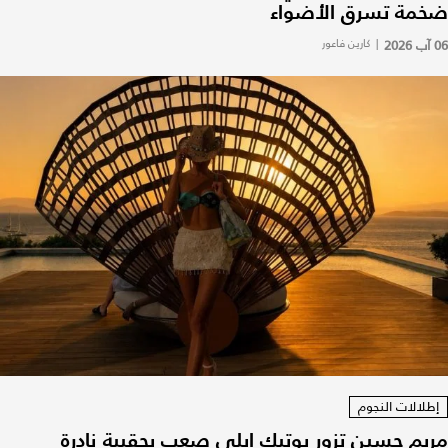
ضخمة تسرق الأضواء
06 آب 2026
|
كارين فاعور
إطلالات النجوم
مريم حسين تزور بوتيك إيلي صعب بحقيبة نادرة