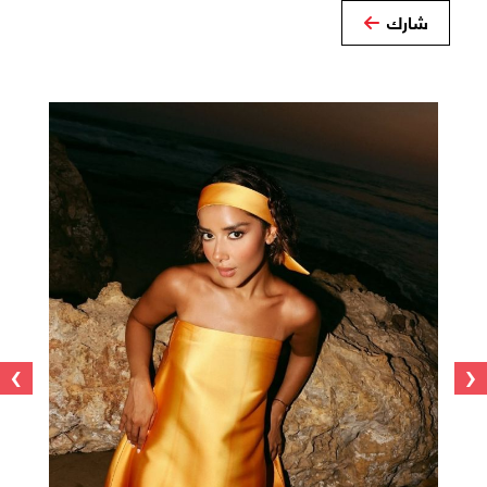
شارك
›
‹