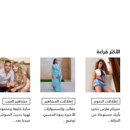
الأكثر قراءة
إطلالات النجوم
إطلالات المشاهير
مشاهير العرب
ميريام فارس تتمرد
حقائب وإكسسوارات
سارة خليفة ومحمود
بأزياء مستوحاة من
الأميرة رجوة الحسين..
كهربا حديث السوشي
الخزانة...
توقيع...
ميديا بعد...