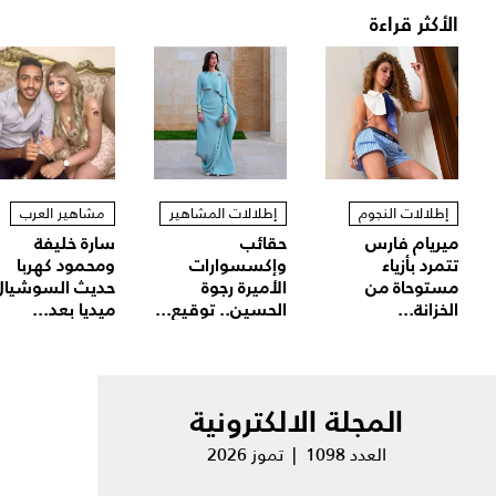
الأكثر قراءة
إطلالات النجوم
إطلالات المشاهير
مشاهير العرب
ميريام فارس
حقائب
سارة خليفة
تتمرد بأزياء
وإكسسوارات
ومحمود كهربا
مستوحاة من
الأميرة رجوة
حديث السوشيال
الخزانة...
الحسين.. توقيع...
ميديا بعد...
المجلة الالكترونية
العدد 1098 | تموز 2026