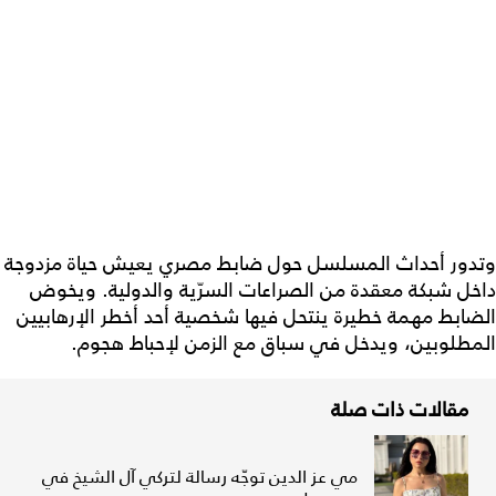
وتدور أحداث المسلسل حول ضابط مصري يعيش حياة مزدوجة
داخل شبكة معقدة من الصراعات السرّية والدولية. ويخوض
الضابط مهمة خطيرة ينتحل فيها شخصية أحد أخطر الإرهابيين
المطلوبين، ويدخل في سباق مع الزمن لإحباط هجوم.
مقالات ذات صلة
مي عز الدين توجّه رسالة لتركي آل الشيخ في