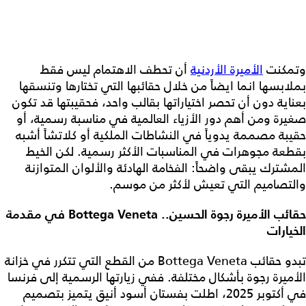
وتمكنت
الأميرة الأردنية
أن تحطف الاهتمام ليس فقط
بملابسها انما ايضاً من خلال حقائبها التي تختارها وتنسقها
بعناية دون أن تحصر اختياراتها بقالب واحد، فحقيبتها قد تكون
صغيرة ومن أهم دور الأزياء العالمية في مناسبة رسمية، أو
حقيبة مصممة يدوياً في النشاطات الملكية أو كلاتشاً أشبه
بقطعة مجوهرات في المناسبات الأكثر رسمية. لكن الخيط
المشترك يبقى واضحاً: الفخامة الهادئة والألوان المتوازنة
والتصاميم التي تعيش لأكثر من موسم.
حقائب الأميرة رجوة الحسين.. Bottega Veneta في مقدمة
الخيارات
تبدو حقائب Bottega Veneta من القطع التي تتكرر في خزانة
الأميرة رجوة بأشكال مختلفة. ففي زيارتها الرسمية إلى فرنسا
في أكتوبر 2025، اطلت بفستان أسود أنيق يتميز بتصميم