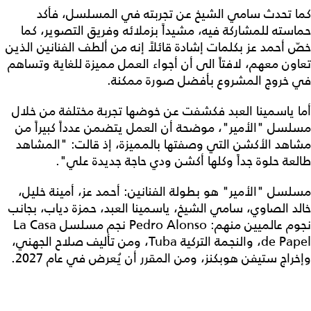
كما تحدث سامي الشيخ عن تجربته في المسلسل، فأكد
حماسته للمشاركة فيه، مشيداً بزملائه وفريق التصوير، كما
خصّ أحمد عز بكلمات إشادة قائلاً إنه من ألطف الفنانين الذين
تعاون معهم، لافتاً الى أن أجواء العمل مميزة للغاية وتساهم
في خروج المشروع بأفضل صورة ممكنة.
أما ياسمينا العبد فكشفت عن خوضها تجربة مختلفة من خلال
مسلسل "الأمير"، موضحة أن العمل يتضمن عدداً كبيراً من
مشاهد الأكشن التي وصفتها بالمميزة، إذ قالت: "المشاهد
طالعة حلوة جداً وكلها أكشن ودي حاجة جديدة علي".
مسلسل "الأمير" هو بطولة الفنانين: أحمد عز، أمينة خليل،
خالد الصاوي، سامي الشيخ، ياسمينا العبد، حمزة دياب، بجانب
نجوم عالميين منهم: Pedro Alonso نجم مسلسل La Casa
de Papel، والنجمة التركية Tuba، ومن تأليف صلاح الجهني،
وإخراج ستيفن هوبكنز، ومن المقرر أن يُعرض في عام 2027.