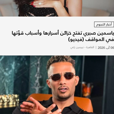
أخبار النجوم
ياسمين صبري تفتح خزائن أسرارها وأسباب قوّتها
في المواقف (فيديو)
06 آب 2026
|
القاهرة - نيرمين زكي