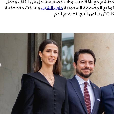
محتشم مع ياقة كريب وكاب قصير منسدل من الكتف وحمل
توقيع المصممة السعودية
منى الشبل
ونسقت معه حقيبة
كلاتش باللون البيج بتصمبم ناعم.