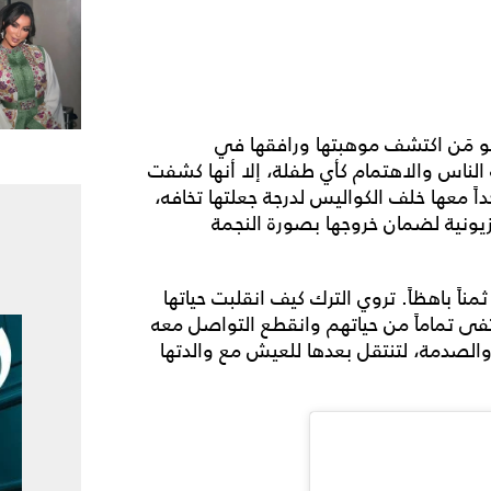
 هو مَن اكتشف موهبتها ورافقها في
 الناس والاهتمام كأي طفلة، إلا أنها كشفت
داً معها خلف الكواليس لدرجة جعلتها تخافه،
فزيونية لضمان خروجها بصورة النجمة
اً باهظاً. تروي الترك كيف انقلبت حياتها
ختفى تماماً من حياتهم وانقطع التواصل معه
لصدمة، لتنتقل بعدها للعيش مع والدتها