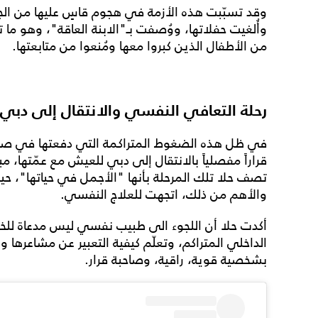
وقد تسبّبت هذه الأزمة في هجوم قاسٍ عليها من الج
وأُلغيت حفلاتها، ووُصفت بـ"الابنة العاقة"، وهو ما 
من الأطفال الذين كبروا معها ومُنعوا من متابعتها.
رحلة التعافي النفسي والانتقال إلى دبي
في ظل هذه الضغوط المتراكمة التي دفعتها في صغرها
قراراً مفصلياً بالانتقال إلى دبي للعيش مع عمّتها، 
تصف حلا تلك المرحلة بأنها "الأجمل في حياتها"، حي
والأهم من ذلك، اتجهت للعلاج النفسي.
أكدت حلا أن اللجوء الى طبيب نفسي ليس مدعاة للخج
الداخلي المتراكم، وتعلّم كيفية التعبير عن مشاعرها 
بشخصية قوية، راقية، وصاحبة قرار.