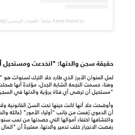
A post shared by شاشا - الحساب الرسمي (@shashavod)
حقيقة سجن والدتها: "انخدعت ومستحيل 
لعل العنوان الأبرز الذي طارد حلا الترك لسنوات هو 
وهنا، حسمت النجمة الشابة الجدل، مؤكدةً أنها ضحكت بم
"مستحيل أن ترضى أي فتاة برؤية والدتها في السجن
وأوضحت حلا أنها كانت حينها تحت السنّ القانونية ول
أن الدعوى رُفعت من جانب "أولياء الأمور" (عائلة والد
واكتشافها اختفاء أموالها التي حصدتها من تعب سنوات
رفضت الانجرار خلف تدمير والدتها، معتبرةً أن "الما