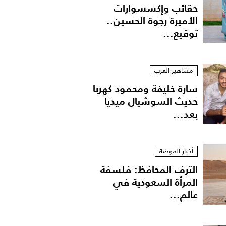
حقائب وإكسسوارات
الأميرة رجوة الحسين..
توقيع...
مشاهير العرب
سارة خليفة ومحمود كهربا
حديث السوشيال ميديا
بعد...
أخبار الموضة
الترف المحافظ: فلسفة
المرأة السعودية في
عالم...