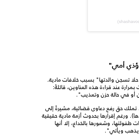
أؤذي أمي"
"حلا تسجن والدتها" بسبب خلافات مادية.
رارة عند قراءة هذه العناوين، قائلةً:
 أو في حالة حزن وتعذيب".
ا تملك حق رفع دعاوى قضائية، مشيرةً إلى
ها). ورغم إقرارها بحدوث أزمة مادية حقيقية
 طفولتها، وشعورها بالخداع، إلا أنها
ل يذهب ويأتي".