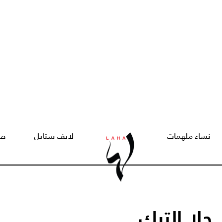
نساء ملهمات
لايف ستايل
صح
ات... حلا الترك