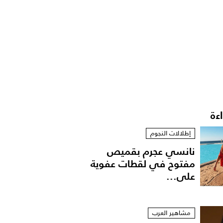
اءة
إطلالات النجوم
نانسي عجرم بقميص
مفتوح في لقطات عفوية
على...
مشاهير العرب