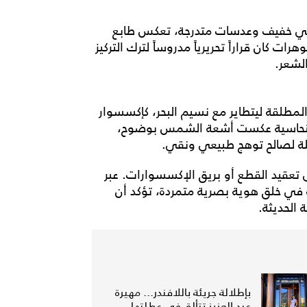
ني خفيف وعدسات متدرجة، تعكس طابع
ت كان قراراً تحريرياً مدروساً لترك التركيز
الشعر.
يعي الكثيف والمجعد (Curly) بحريته المطلقة ليتطاير مع نسيم البحر، كإكسسوار
 النحاسية عكست أشعة الشمس بوضوح،
قيلة لصالح توهج طبيعي ونقي.
 تعقيد القطع أو بريق الإكسسوارات. عبر
 في خلق هوية بصرية متمردة، تؤكد أن
ة الحديثة.
بإطلالة جريئة باللافندر... مهيرة
عبد العزيز تتألق في عطلتها