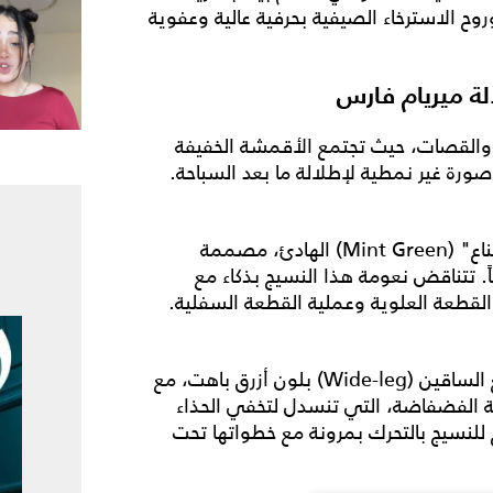
وروح الاسترخاء الصيفية بحرفية عالية وعفوية
ة ميريام فارس
ت والقصات، حيث تجتمع الأقمشة الخفيفة
رة غير نمطية لإطلالة ما بعد السباحة.
تعتمد الإطلالة على قطعة علوية لبيكيني بلون "النعناع" (Mint Green) الهادئ، مصممة
. تتناقض نعومة هذا النسيج بذكاء مع
ة القطعة العلوية وعملية القطعة السفلية.
بدلاً من السارونغ التقليدي، اختارت سروال جينز واسع الساقين (Wide-leg) بلون أزرق باهت، مع
الفضفاضة، التي تنسدل لتخفي الحذاء
للنسيج بالتحرك بمرونة مع خطواتها تحت