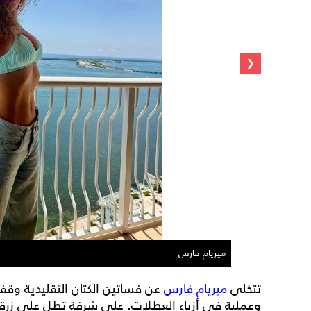
‹
ميريام فارس
تتخلى
ميريام فارس
عن فساتين الكتان التقليدية وقفاطي
وعملية في أزياء العطلات. على شرفة تطل على زرقة ال