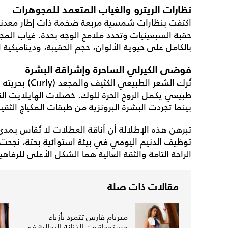
نظارات الريترو والغياب المتعمد للمجوهرات
اكتفت بنظارات شمسية مربعة ضخمة ذات إطار معد
حقبة السبعينيات وتحدد ملامح الوجه بحدة. غياب المجوهرا
بالكامل على حيوية الألوان، حجم الحقيبة، وديناميكية 
فوضى الكيرلي الساحرة وإشراقة البشرة
تُرك الشعر الطب
طبيعي يكمل الروح الحرة للوك. خصلات الهايلايت
بينما تجردت البشرة البرونزية من طبقات المكياج الث
تبرهن هذه الإطلالة أن أناقة العطلات لا تُقاس بمدى
توظيف الدنيم اليومي في بيئة استوائية بحتة، نجحت
الراحة التامة والثقة العالية هما الشكل الأعلى للرفاهي
مقالات ذات صلة
ميريام فارس تتمرد بأزياء
مستوحاة من الخزانة الرجالية في