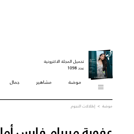
تحميل المجلة الاكترونية
عدد 1098
موضة
مشاهير
جمال
موضة
>
إطلالات النجوم
عفوية ميريام فارس أمام