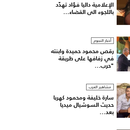
الإعلامية داليا فؤاد تهدّد
باللجوء الى القضاء...
أخبار النجوم
رقص محمود حميدة وابنته
في زفافها على طريقة
"حرب...
مشاهير العرب
سارة خليفة ومحمود كهربا
حديث السوشيال ميديا
ل حقيبة حقيبة بوهيمية
بعد...