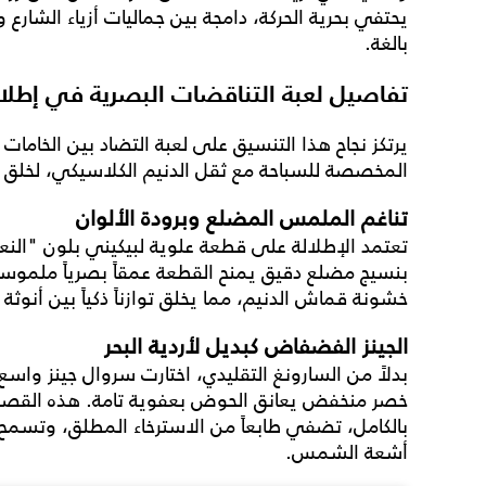
يحتفي بحرية الحركة، دامجة بين جماليات أزياء الشارع 
بالغة.
تفاصيل لعبة التناقضات البصرية في إطلال
يرتكز نجاح هذا التنسيق على لعبة التضاد بين الخاما
المخصصة للسباحة مع ثقل الدنيم الكلاسيكي، لخلق صو
تناغم الملمس المضلع وبرودة الألوان
بنسيج مضلع دقيق يمنح القطعة عمقاً بصرياً ملموساً
خشونة قماش الدنيم، مما يخلق توازناً ذكياً بين أنوث
الجينز الفضفاض كبديل لأردية البحر
خصر منخفض يعانق الحوض بعفوية تامة. هذه القصة 
بالكامل، تضفي طابعاً من الاسترخاء المطلق، وتسمح 
أشعة الشمس.