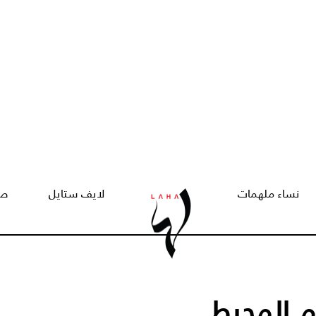
نساء ملهمات
لايف ستايل
صح
 المحيط..