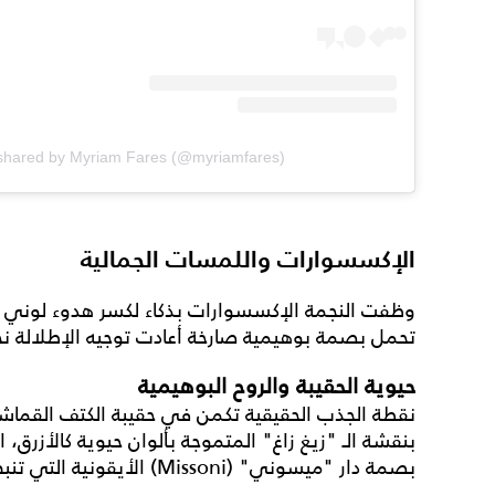
 shared by Myriam Fares (@myriamfares)
الإكسسوارات واللمسات الجمالية
وظفت النجمة الإكسسوارات بذكاء لكسر هدوء لوني ال
تحمل بصمة بوهيمية صارخة أعادت توجيه الإطلالة نحو
حيوية الحقيبة والروح البوهيمية
نقطة الجذب الحقيقية تكمن في حقيبة الكتف القماشي
بنقشة الـ "زيغ زاغ" المتموجة بألوان حيوية كالأزرق،
بصمة دار "ميسوني" (Missoni) الأيقونية التي تنبض بروح الصيف.