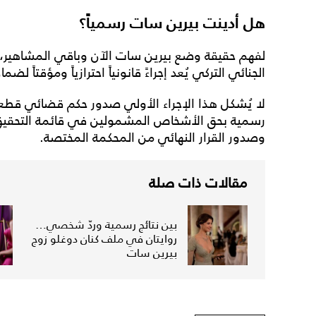
هل أدينت بيرين سات رسمياً؟
لفهم حقيقة وضع بيرين سات الآن وباقي المشاهير، 
الجنائي التركي يُعد إجراءً قانونياً احترازياً ومؤقتاً ل
لا يُشكل هذا الإجراء الأولي صدور حكم قضائي قطعي
رسمية بحق الأشخاص المشمولين في قائمة التحقيق، 
وصدور القرار النهائي من المحكمة المختصة.
مقالات ذات صلة
بين نتائج رسمية وردّ شخصي…
روايتان في ملف كنان دوغلو زوج
بيرين سات