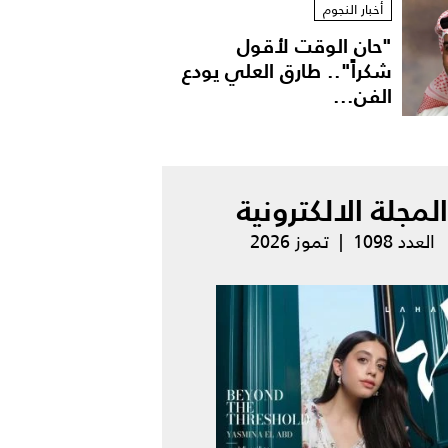
أخبار النجوم
"حان الوقت لأقول
شكراً".. طارق العلي يودع
الفن...
المجلة الالكترونية
العدد 1098 | تموز 2026