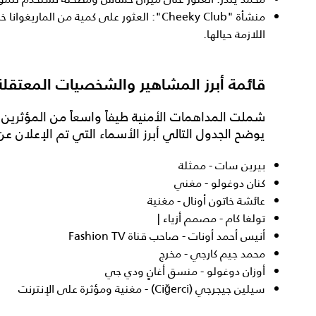
منشأة "Cheeky Club": العثور على كمية من الما
اللازمة حيالها.
قائمة أبرز المشاهير والشخصيات المعتقلة
شملت المداهمات الأمنية طيفاً واسعاً من المؤثرين
يوضح الجدول التالي أبرز الأسماء التي تم الإعلان عن
بيرين سات - ممثلة
كنان دوغولو - مغني
عائشة خاتون أونال - مغنية
تولغا كام - مصمم أزياء |
أنيس أحمد أونات - صاحب قناة Fashion TV
محمد جيم كارجي - مخرج
أوزان دوغولو - منسق أغانٍ ودي جي
سيلين جيجرجي (Ciğerci) - مغنية ومؤثرة على الإنترنت