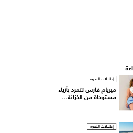
اءة
إطلالات النجوم
ميريام فارس تتمرد بأزياء
مستوحاة من الخزانة...
إطلالات النجوم