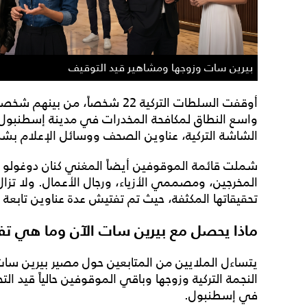
بيرين سات وزوجها ومشاهير قيد التوقيف
أوقفت السلطات التركية 22 شخصاً،
واسع النطاق لمكافحة المخدرات في مدينة إسطنبول.
الشاشة التركية، عناوين الصحف ووسائل الإعلام بش
شملت قائمة الموقوفين أيضاً المغني كنان دوغولو ز
المخرجين، ومصممي الأزياء، ورجال الأعمال. ولا تزا
تحقيقاتها المكثفة، حيث تم تفتيش عدة عناوين تابعة 
ماذا يحصل مع بيرين سات الآن وما هي تف
يتساءل الملايين من المتابعين حول مصير بيرين سات 
النجمة التركية وزوجها وباقي الموقوفين حالياً قيد 
في إسطنبول.