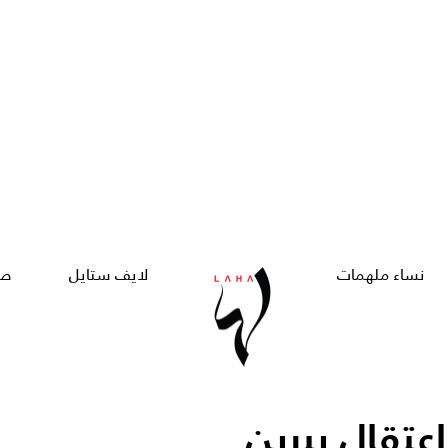
نساء ملهمات
لايف ستايل
صح
عتقال بيرين