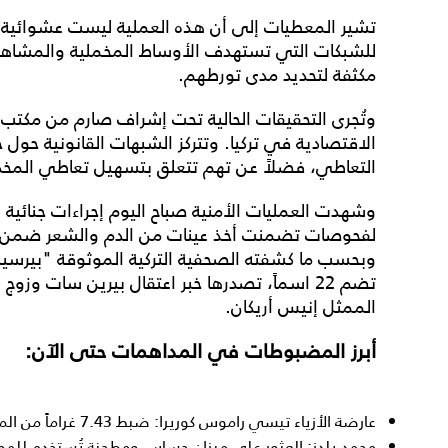
تشير المعطيات إلى أن هذه العملية ليست عشوائية، ب
للشبكات التي تستهدف الأوساط المخملية والمشاهي
مكثفة لتحديد مدى تورطهم.
وتُجرى التحقيقات الحالية تحت إشراف صارم من مكتب 
الاقتصادية في تركيا. وتتركز الشبهات القانونية حول 
التعاطي، فضلاً عن تهم تتعلق بتسهيل تعاطي المخدر
وشهدت العمليات الأمنية صباح اليوم إجراءات جنائي
لفحوصات تضمنت أخذ عينات من الدم والشعر ضمن مس
وبحسب ما كشفته الصحفية التركية الموثوقة "بيرسين 
تضم 22 اسماً، تصدرها خبر اعتقال بيرين سات وز
الممثل إنيس أريكان.
أبرز المضبوطات في المداهمات حتى الآن:
عارضة الأزياء تيسي راموس كوريرا: ضبط 7.43 غراماً من الماريغوانا داخل منزلها.
محمد يلدز: العثور على ميزان حساس ومطحنة تُستخدم للموا