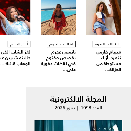
إطلالات النجوم
إطلالات النجوم
أخبار النجوم
ميريام فارس
نانسي عجرم
لغز الشاب الذي
تتمرد بأزياء
بقميص مفتوح
طلبته شيرين عب
مستوحاة من
في لقطات عفوية
الوهاب قائلة:...
الخزانة...
على...
المجلة الالكترونية
العدد 1098 | تموز 2026