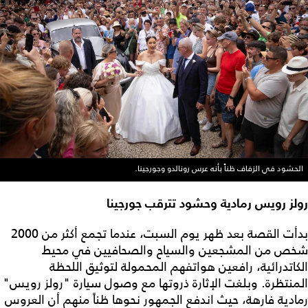
الحشود في الزفاف ظناً بأنه عرس رونالدو وجورجينا.
رولز رويس رمادية وحشود تترقب جورجينا
بدأت القصة بعد ظهر يوم السبت، عندما تجمع أكثر من 2000
شخص من المشجعين والسياح والصحافيين في محيط
الكاتدرائية، رافعين هواتفهم المحمولة لتوثيق اللحظة
المنتظرة. وبلغت الإثارة ذروتها مع وصول سيارة "رولز رويس"
رمادية فارهة، حيث اندفع الجمهور نحوها ظناً منهم أن العروس