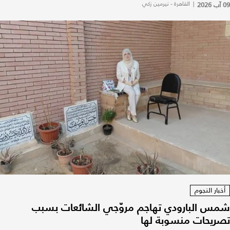
09 آب 2026
|
القاهرة - نيرمين زكي
أخبار النجوم
شمس البارودي تهاجم مروّجي الشائعات بسبب
تصريحات منسوبة لها