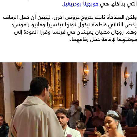
التي بداخلها هي
جورجينا رودريغيز
.
ولكن المفاجأة كانت بخروج عروس أخرى، ليتبين أن حفل الزفاف
يخص الثنائي فاطمة نيكول كونها تيكسيرا وفابيو راموس؛
وهما زوجان محليان يعيشان في فرنسا وقررا العودة إلى
موطنهما لإقامة حفل زفافهما.