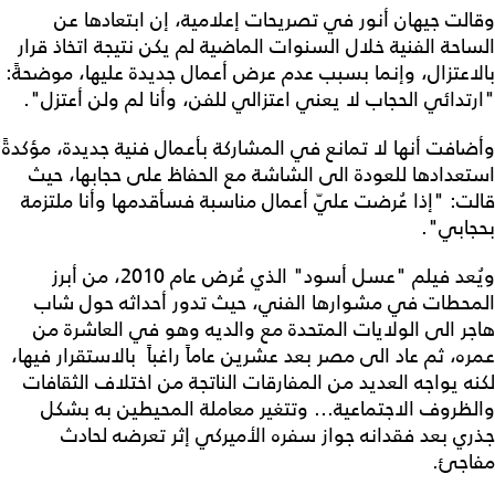
وقالت جيهان أنور في تصريحات إعلامية، إن ابتعادها عن
الساحة الفنية خلال السنوات الماضية لم يكن نتيجة اتخاذ قرار
بالاعتزال، وإنما بسبب عدم عرض أعمال جديدة عليها، موضحةً:
"ارتدائي الحجاب لا يعني اعتزالي للفن، وأنا لم ولن أعتزل".
وأضافت أنها لا تمانع في المشاركة بأعمال فنية جديدة، مؤكدةً
استعدادها للعودة الى الشاشة مع الحفاظ على حجابها، حيث
قالت: "إذا عُرضت عليّ أعمال مناسبة فسأقدمها وأنا ملتزمة
بحجابي".
ويُعد فيلم "عسل أسود" الذي عُرض عام 2010، من أبرز
المحطات في مشوارها الفني، حيث تدور أحداثه حول شاب
هاجر الى الولايات المتحدة مع والديه وهو في العاشرة من
عمره، ثم عاد الى مصر بعد عشرين عاماً راغباً بالاستقرار فيها،
لكنه يواجه العديد من المفارقات الناتجة من اختلاف الثقافات
والظروف الاجتماعية... وتتغير معاملة المحيطين به بشكل
جذري بعد فقدانه جواز سفره الأميركي إثر تعرضه لحادث
مفاجئ.