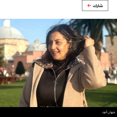
شارك
جيهان أنور