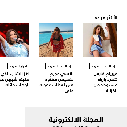
الأكثر قراءة
إطلالات النجوم
إطلالات النجوم
أخبار النجوم
ميريام فارس
نانسي عجرم
لغز الشاب الذي
تتمرد بأزياء
بقميص مفتوح
طلبته شيرين عب
مستوحاة من
في لقطات عفوية
الوهاب قائلة:...
الخزانة...
على...
المجلة الالكترونية