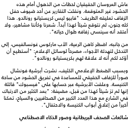
عاش العروسان الحقيقيان لحظات من الذهول أمام هذه
الحشود غير المتوقعة. ونقلت التقارير عن أحد ضيوف حفل
الزفاف تعليقه الطريف: "فابيو ليس كريستيانو رونالدو. هذا
كله جنون، لم نتوقع شيئاً كهذا أبداً. شعرنا وكأننا مشاهير، ولا
أعتقد أنه سينسى زفافه طوال حياته".
من جانبه، اضطر كاهن الرعية، الأب ماركوس غونسالفيس، إلى
التدخل لتهدئة الأجواء، مصرحاً لوسائل الإعلام: "أستطيع أن
أؤكد لكم أنه لا علاقة لهم بكريستيانو رونالدو".
وبسبب الضغط الإعلامي الكثيف، نشرت أبرشية فونشال
صوراً للزفاف الحقيقي للمساعدة في تفريق الحشود من ساحة
الكنيسة. وعلقت الأبرشية عبر حسابها على "فيسبوك" قائلة
إنها لم ترَ شيئاً كهذا من قبل، مضيفة: "بعد الكثير من الارتباك
في الشارع مع هذا العدد الكبير من الصحافيين والسياح، تمكنا
أخيراً من إغلاق أبواب الكنيسة والاحتفال".
شائعات الصحف البريطانية وصور الذكاء الاصطناعي