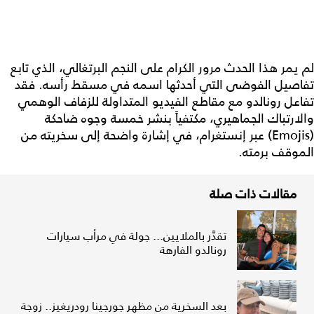
لم يمر هذا الحدث مرور الكرام على النجم البرتغالي، الذي تابع
تفاصيل الفوضى التي أحدثها اسمه في مسقط رأسه. فقد
تفاعل رونالدو مع مقاطع الفيديو المتداولة للزفاف الوهمي
والارتباك الجماهيري، مكتفياً بنشر خمسة وجوه ضاحكة
(Emojis) عبر إنستغرام، في إشارة واضحة إلى سخريته من
الموقف برمته.
مقالات ذات صلة
تقدَّر بالملايين... جولة في مرأب سيارات
رونالدو الفارهة
بعد السخرية من مظهر جورجينا رودريغيز.. زوجة