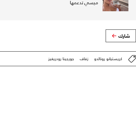
ميسي تدعمها
شارك
كريستيانو رونالدو
زفاف
جورجينا رودريغيز