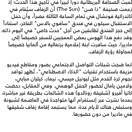
لعبت الصحافة البريطانية دوراً كبيراً في تأجيج هذا الحدث؛ إذ
زعمت صحيفة "ذا صن" (The Sun) أن الزفاف سيُقام في
كاتدرائية فونشال في تمام الساعة الثالثة عصراً، وأن حفل
الاستقبال سيكون في فندق "سافوي بالاس" الفاخر، استناداً
إلى حجز الفندق لطابقين من أجل "حدث خاص" في اليوم ذاته.
وقد دفع هذا الهوس بعض المعجبين للسفر خصيصاً إلى
ماديرا، حيث سافرت ابنة إعلامية برتغالية من ألمانيا خصيصاً
لمحاولة رؤية الزفاف.
كما ضجت شبكات التواصل الاجتماعي بصور ومقاطع فيديو
مزيفة باستخدام تقنيات "الذكاء الاصطناعي"، تُظهر توافد
نجوم كرة القدم مثل ليونيل ميسي، نيمار، كيليان مبابي،
ولامين يامال لحضور الحفل الوهمي. وفي المقابل، دحضت
كاتيا أفيرو (شقيقة رونالدو) هذه الشائعات بطريقة غير مباشرة،
بعدما نشرت عبر إنستغرام أنها متواجدة في العاصمة لشبونة
وستبقى هناك لأيام عدة، مما يستبعد إقامة زفاف شقيقها
في ماديرا من دون حضورها.