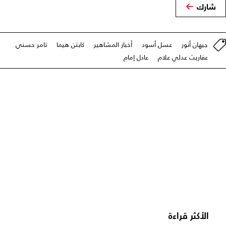
شارك
جيهان أنور
عسل أسود
أخبار المشاهير
كابتن هيما
تامر حسني
عفاريت عدلي علام
عادل إمام
الأكثر قراءة