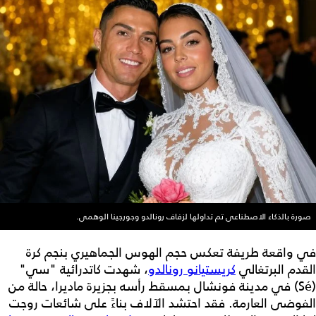
صورة بالذكاء الاصطناعي تم تداولها لزفاف رونالدو وجورجينا الوهمي.
في واقعة طريفة تعكس حجم الهوس الجماهيري بنجم كرة
القدم البرتغالي
كريستيانو رونالدو
، شهدت كاتدرائية "سي"
(Sé) في مدينة فونشال بمسقط رأسه بجزيرة ماديرا، حالة من
الفوضى العارمة. فقد احتشد الآلاف بناءً على شائعات روجت