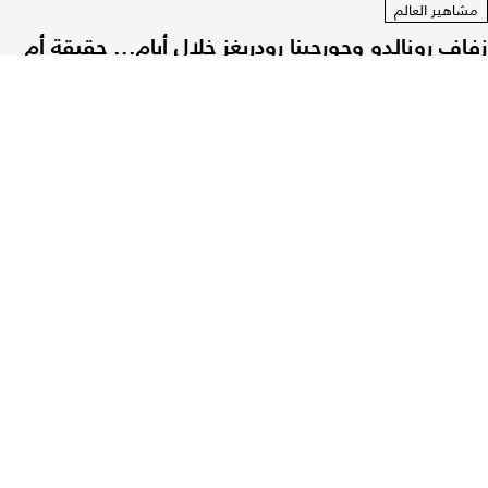
مشاهير العالم
زفاف رونالدو وجورجينا رودريغز خلال أيام... حقيقة أم
خيال؟
03 آب 2026
|
فرح جهمي
مجلة لها تهتم بدعم الشباب وتمكين
المرأة العصرية وأسلوب الحياة.