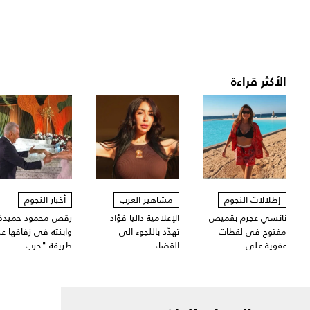
الأكثر قراءة
إطلالات النجوم
مشاهير العرب
أخبار النجوم
نانسي عجرم بقميص
الإعلامية داليا فؤاد
رقص محمود حميدة
مفتوح في لقطات
تهدّد باللجوء الى
وابنته في زفافها ع
عفوية على...
القضاء...
طريقة "حرب...