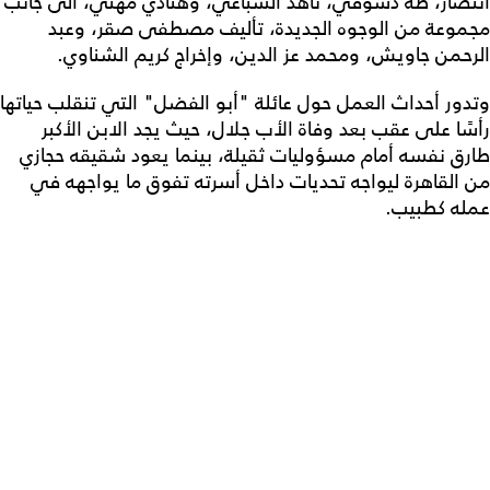
انتصار، طه دسوقي، ناهد السباعي، وهنادي مهني، الى جانب
مجموعة من الوجوه الجديدة، تأليف مصطفى صقر، وعبد
الرحمن جاويش، ومحمد عز الدين، وإخراج كريم الشناوي.
وتدور أحداث العمل حول عائلة "أبو الفضل" التي تنقلب حياتها
رأسًا على عقب بعد وفاة الأب جلال، حيث يجد الابن الأكبر
طارق نفسه أمام مسؤوليات ثقيلة، بينما يعود شقيقه حجازي
من القاهرة ليواجه تحديات داخل أسرته تفوق ما يواجهه في
عمله كطبيب.