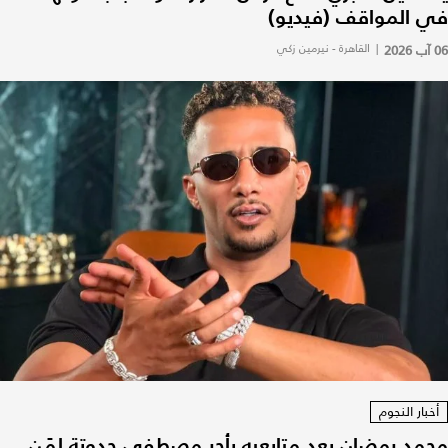
في المواقف (فيديو)
06 آب 2026
|
القاهرة - نيرمين زكي
أخبار النجوم
محمد رمضان يعِد متابعيه بأجر مصطفى حدوتة لمَن