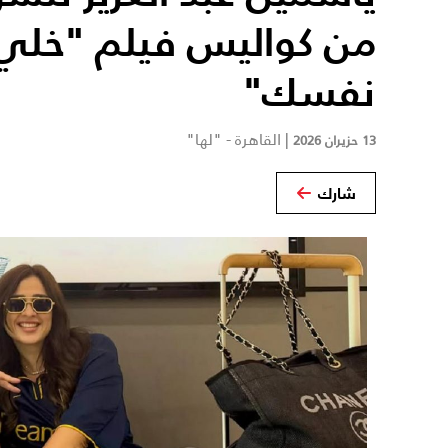
من كواليس فيلم "خلي
نفسك"
|
القاهرة - "لها"
13 حزيران 2026
شارك