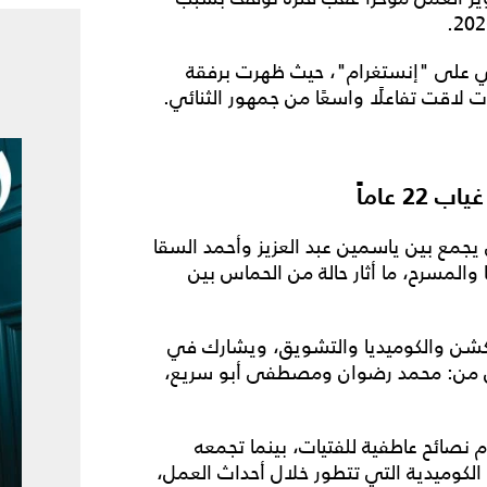
مي على "إنستغرام"، حيث ظهرت برفقة
 لاقت تفاعلًا واسعًا من جمهور الثنائي.
 عاماً
جمع بين ياسمين عبد العزيز وأحمد السقا
 في السينما والمسرح، ما أثار حالة من الحماس بين
لأكشن والكوميديا والتشويق، ويشارك في
 كل من: محمد رضوان ومصطفى أبو سريع،
نصائح عاطفية للفتيات، بينما تجمعه
لكوميدية التي تتطور خلال أحداث العمل،