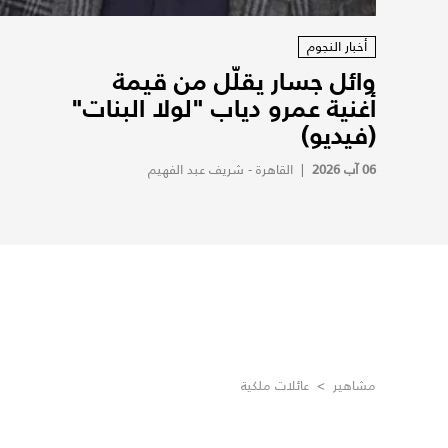
أخبار النجوم
وائل جسار يقلّل من قيمة
أغنية عمرو دياب "لولا البنات"
(فيديو)
06 آب 2026
|
القاهرة - شريف عبد الفهيم
مشاهير
>
عائلات ملكية