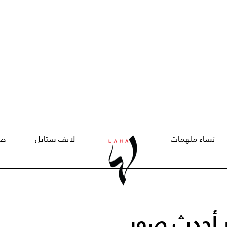
نساء ملهمات
لايف ستايل
صح
ر أحدث صور