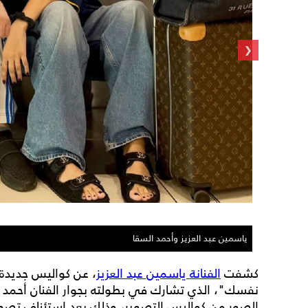
‹
ياسمين عبد العزيز وأحمد السقا
كشفت
الفنانة ياسمين عبد العزيز
، عن كواليس جديدة 
نفسك"، الذي تشارك في بطولته بجوار الفنان أحمد
الصور من كواليس التصوير، وذلك بعد استئناف تصو