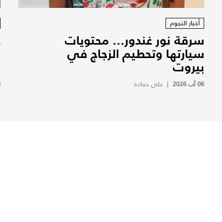
أخبار النجوم
سرقة نور غندور... محتويات
ع
سيارتها وتحطيم الزجاج في
ا
بيروت
ف
06 آب 2026
|
علي حمادة
6