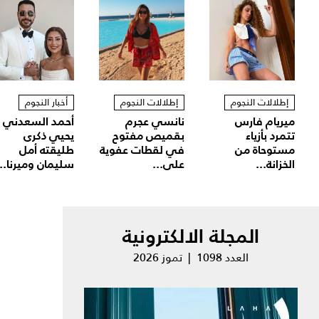
إطلالات النجوم
إطلالات النجوم
أخبار النجوم
ميريام فارس
نانسي عجرم
أحمد السعدني
تتمرد بأزياء
بقميص مفتوح
يحيي ذكرى
مستوحاة من
في لقطات عفوية
طليقته أمل
الخزانة...
على...
سليمان وميرنا...
المجلة الالكترونية
العدد 1098 | تموز 2026