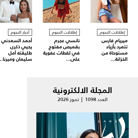
إطلالات النجوم
إطلالات النجوم
أخبار النجوم
ميريام فارس
نانسي عجرم
أحمد السعدني
تتمرد بأزياء
بقميص مفتوح
يحيي ذكرى
مستوحاة من
في لقطات عفوية
طليقته أمل
الخزانة...
على...
سليمان وميرنا...
المجلة الالكترونية
العدد 1098 | تموز 2026