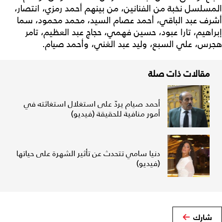
المسلسل نخبة من الفنانين، من بينهم أحمد رمزي، انتصار،
أشرف عبد الباقي، أحمد عصام السيد، محمد محمود، سما
إبراهيم، تارا عبود، حسين فهمي، حجاج عبد العظيم، تامر
هجرس، علي السبع، وليد عبد الغني، وأحمد صيام.
مقالات ذات صلة
أحمد صيام يردّ على استغلال استغاثته في
أمور منافية للحقيقة (فيديو)
دنيا سامي تتحدث عن تأثير الشهرة على حياتها
(فيديو)
شارك