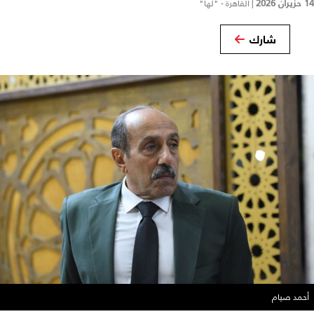
14 حزيران 2026
|
القاهرة - "لها"
شارك
أحمد صيام