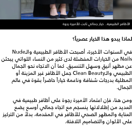
الأظافر الطبيعية.. خيار جمالي ثابت للأميرة رجوة
لماذا يبدو هذا الخيار عصرياً؟
في السنوات الأخيرة، أصبحت الأظافر الطبيعية والـNude
Nails من الخيارات المفضلة لدى كثير من النساء اللواتي يبحثن
عن مظهر أنيق وسهل التنسيق. كما أن الاتجاه نحو الجمال
الطبيعي والـClean Beauty جعل الأظافر غير المزينة أو
المطلية بدرجات شفافة وناعمة خياراً حاضراً بقوة في عالم
الجمال.
ومن هنا، فإن اعتماد الأميرة رجوة على أظافر طبيعية في
العديد من إطلالاتها ينسجم مع اتجاه جمالي أوسع يضع
العناية والمظهر الصحي للأظافر في المقدمة، بدلاً من التركيز
على الألوان والتصاميم اللافتة.