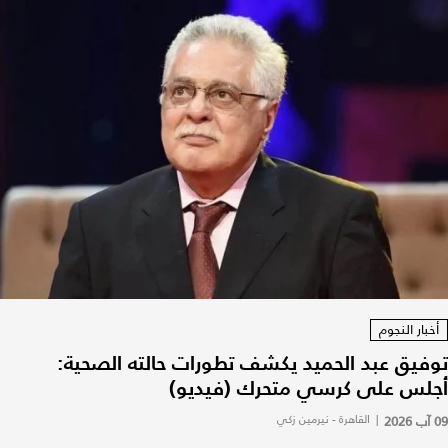
أخبار النجوم
توفيق عبد الحميد يكشف تطورات حالته الصحية:
أجلس على كرسي متحرك (فيديو)
09 آب 2026
|
القاهرة - نيرمين زكي