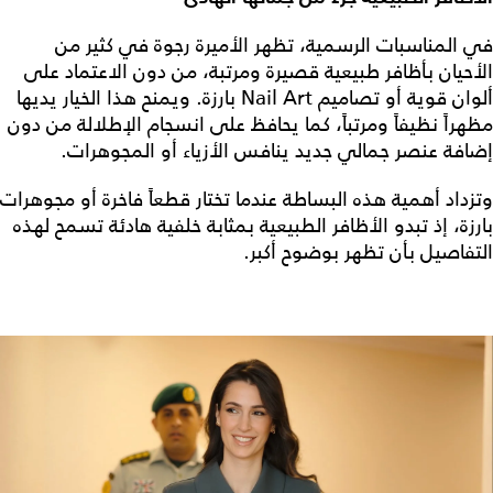
في المناسبات الرسمية، تظهر الأميرة رجوة في كثير من
الأحيان بأظافر طبيعية قصيرة ومرتبة، من دون الاعتماد على
ألوان قوية أو تصاميم Nail Art بارزة. ويمنح هذا الخيار يديها
مظهراً نظيفاً ومرتباً، كما يحافظ على انسجام الإطلالة من دون
إضافة عنصر جمالي جديد ينافس الأزياء أو المجوهرات.
وتزداد أهمية هذه البساطة عندما تختار قطعاً فاخرة أو مجوهرات
بارزة، إذ تبدو الأظافر الطبيعية بمثابة خلفية هادئة تسمح لهذه
التفاصيل بأن تظهر بوضوح أكبر.