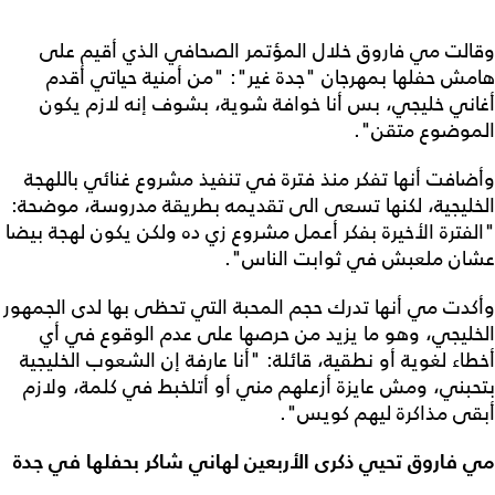
وقالت مي فاروق خلال المؤتمر الصحافي الذي أقيم على
هامش حفلها بمهرجان "جدة غير": "من أمنية حياتي أقدم
أغاني خليجي، بس أنا خوافة شوية، بشوف إنه لازم يكون
الموضوع متقن".
وأضافت أنها تفكر منذ فترة في تنفيذ مشروع غنائي باللهجة
الخليجية، لكنها تسعى الى تقديمه بطريقة مدروسة، موضحة:
"الفترة الأخيرة بفكر أعمل مشروع زي ده ولكن يكون لهجة بيضا
عشان ملعبش في ثوابت الناس".
وأكدت مي أنها تدرك حجم المحبة التي تحظى بها لدى الجمهور
الخليجي، وهو ما يزيد من حرصها على عدم الوقوع في أي
أخطاء لغوية أو نطقية، قائلة: "أنا عارفة إن الشعوب الخليجية
بتحبني، ومش عايزة أزعلهم مني أو أتلخبط في كلمة، ولازم
أبقى مذاكرة ليهم كويس".
مي فاروق تحيي ذكرى الأربعين لهاني شاكر بحفلها في جدة