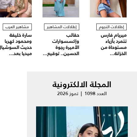
إطلالات النجوم
إطلالات المشاهير
مشاهير العرب
ميريام فارس
حقائب
سارة خليفة
تتمرد بأزياء
وإكسسوارات
ومحمود كهربا
مستوحاة من
الأميرة رجوة
حديث السوشيال
الخزانة...
الحسين.. توقيع...
ميديا بعد...
المجلة الالكترونية
العدد 1098 | تموز 2026