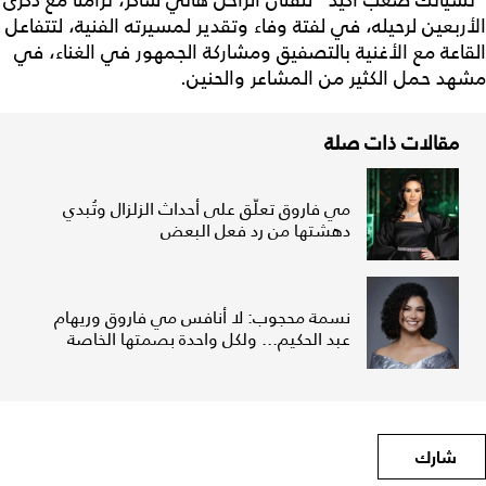
"نسيانك صعب أكيد" للفنان الراحل هاني شاكر، تزامناً مع ذكرى
الأربعين لرحيله، في لفتة وفاء وتقدير لمسيرته الفنية، لتتفاعل
القاعة مع الأغنية بالتصفيق ومشاركة الجمهور في الغناء، في
مشهد حمل الكثير من المشاعر والحنين.
مقالات ذات صلة
مي فاروق تعلّق على أحداث الزلزال وتُبدي
دهشتها من رد فعل البعض
نسمة محجوب: لا أنافس مي فاروق وريهام
عبد الحكيم... ولكل واحدة بصمتها الخاصة
شارك