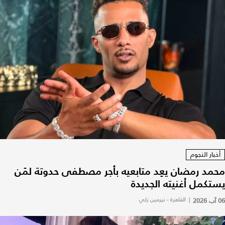
أخبار النجوم
محمد رمضان يعِد متابعيه بأجر مصطفى حدوتة لمَن
يستكمل أغنيته الجديدة
06 آب 2026
|
القاهرة - نيرمين زكي