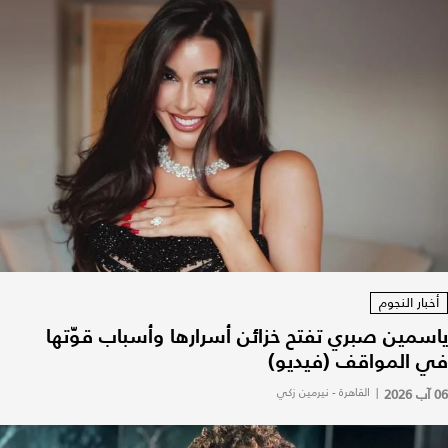
أخبار النجوم
ياسمين صبري تفتح خزائن أسرارها وأسباب قوّتها
في المواقف (فيديو)
06 آب 2026
|
القاهرة - نيرمين زكي