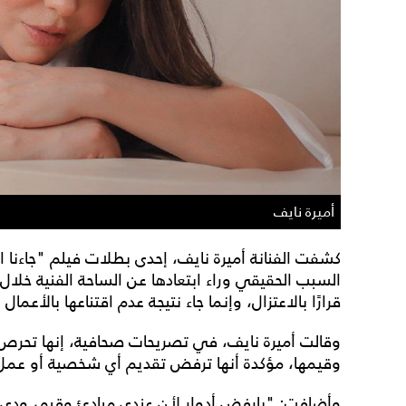
أميرة نايف
كشفت الفنانة أميرة نايف، إحدى بطلات فيلم "جاءنا ا
السبب الحقيقي وراء ابتعادها عن الساحة الفنية خلال ا
قرارًا بالاعتزال، وإنما جاء نتيجة عدم اقتناعها بالأعمال
وقالت أميرة نايف، في تصريحات صحافية، إنها تحرص عل
وقيمها، مؤكدة أنها ترفض تقديم أي شخصية أو عمل ي
وأضافت: "بارفض أدوار لأن عندي مبادئ وقيم، ود