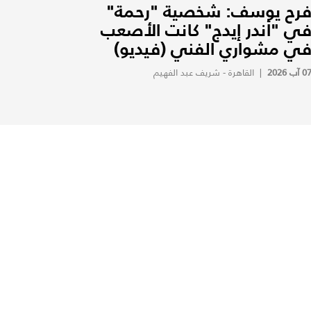
رح يوسف: شخصية "رحمة"
ي "أندر إيدج" كانت الأصعب
ي مشواري الفني (فيديو)
0 آب 2026
|
القاهرة - شريف عبد الفهيم