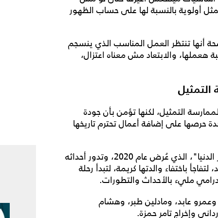
ثل أولوية بالنسبة لها على حساب الظهور
ضحة أنها تنتظر العمل المناسب الذي ينسجم
بة هعملها، والابتعاد مش معناه اعتزال،
 التمثيل
مارسة التمثيل، لكنها تؤمن بأن جودة
دة حرصها على إضافة أعمال تحترم تاريخها
يُذكر أن آخر أعمال أميرة نايف كان مسلسل "القمر آخر الدنيا"، الذي عُرض عام 2020، وتدور أحداثه
لتفاجأ باختفاء والدتها كريمة، لتبدأ رحلة
درامي مليء بالأحداث والتطورات.
عمرو عابد، ومادلين طبر، وهشام
داني وإخراج تامر حمزة.