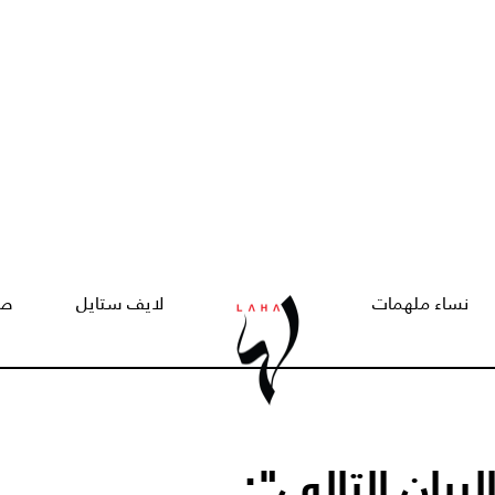
نساء ملهمات
لايف ستايل
صح
لبيان التالي":