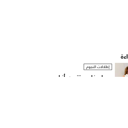
اءة
إطلالات النجوم
ميريام فارس تتمرد بأزياء
مستوحاة من الخزانة...
إطلالات النجوم
نانسي عجرم بقميص