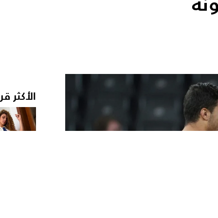
نة
الأكثر قر