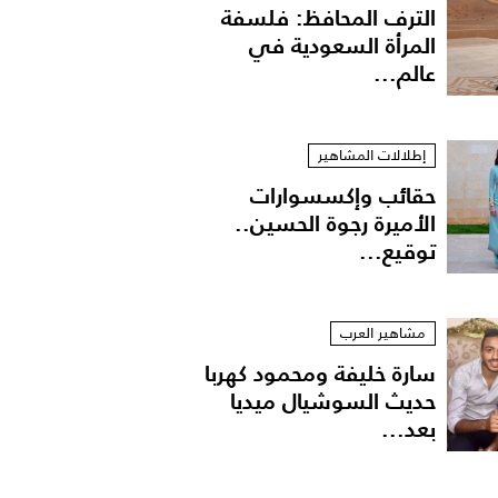
الترف المحافظ: فلسفة
المرأة السعودية في
عالم...
إطلالات المشاهير
حقائب وإكسسوارات
الأميرة رجوة الحسين..
توقيع...
مشاهير العرب
سارة خليفة ومحمود كهربا
حديث السوشيال ميديا
بعد...