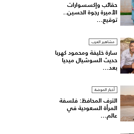
حقائب وإكسسوارات
الأميرة رجوة الحسين..
توقيع...
مشاهير العرب
سارة خليفة ومحمود كهربا
حديث السوشيال ميديا
بعد...
شاقتها بفستان مجسّم
أخبار الموضة
الترف المحافظ: فلسفة
المرأة السعودية في
عالم...