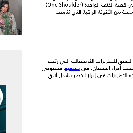
ضيّق يحدد قوامها بطريقة أنيقة، واعتمد التصميم على قصة الكتف الواحدة (One Shoulder)
سة من الأنوثة الراقية التي تناسب
لدقيق للتطريزات الكريستالية التي زيّنت
لف أجزاء الفستان، في
تصميم
مستوحى
 التطريزات في إبراز الخصر بشكل أنيق.