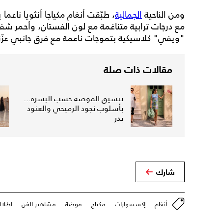
ومن الناحية
الجمالية
، طبّقت أنغام مكياجاً أنثوياً ناعما
مع درجات ترابية متناغمة مع لون الفستان، وأحمر شفا
"ويفي" كلاسيكية بتموجات ناعمة مع فرق جانبي عزّز 
مقالات ذات صلة
تنسيق الموضة حسب البشرة...
بأسلوب نجود الرميحي والعنود
بدر
شارك
أنغام
إكسسوارات
مكياج
موضة
مشاهير الفن
اطلال