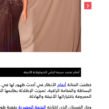
‹
أنغام تعتمد صيحة البنّي الشوكولاتة الأنيقة
خطفت الفنانة
أنغام
الأنظار في أحدث ظهور لها في حف
البساطة والفخامة الراقية، تميزت الإطلالة بطابعه
المعروفة باختياراتها الأنيقة والهادئة.
وجاء الفستان الذي اختارته
النجمة المصرية
بقصة طويل