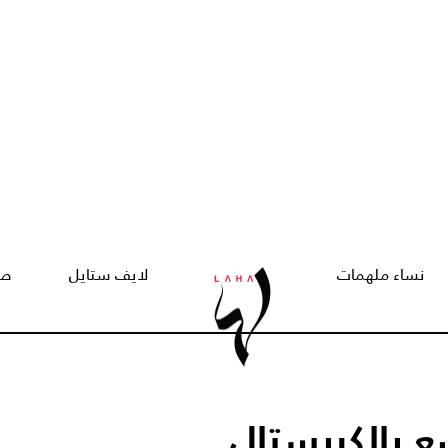
نساء ملهمات
لايف ستايل
صح
ع بالكريستال