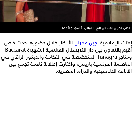
لجين عمران بفستان راقٍ باللونين الأسود والأحمر
لفتت الإعلامية
لجين عمران
الأنظار خلال حضورها حدث خاص
أُقيم بالتعاون بين دار الكريستال الفرنسية الشهيرة Baccarat
ومتاجر Tanagra المتخصّصة في الفخامة والديكور الراقي في
العاصمة الفرنسية باريس، واختارت إطلالة ناعمة تجمع بين
الأناقة الكلاسيكية والدراما العصرية.