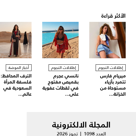
الأكثر قراءة
إطلالات النجوم
إطلالات النجوم
أخبار الموضة
ميريام فارس
نانسي عجرم
الترف المحافظ:
تتمرد بأزياء
بقميص مفتوح
فلسفة المرأة
مستوحاة من
في لقطات عفوية
السعودية في
الخزانة...
على...
عالم...
المجلة الالكترونية
العدد 1098 | تموز 2026