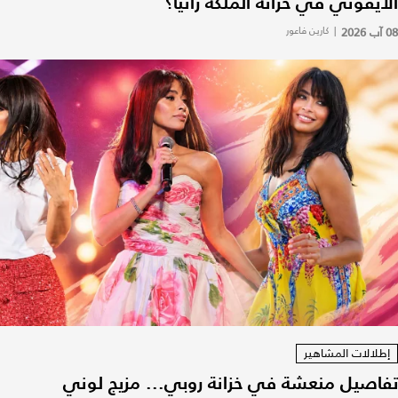
الأيقوني في خزانة الملكة رانيا؟
08 آب 2026
|
كارين فاعور
إطلالات المشاهير
تفاصيل منعشة في خزانة روبي... مزيج لوني