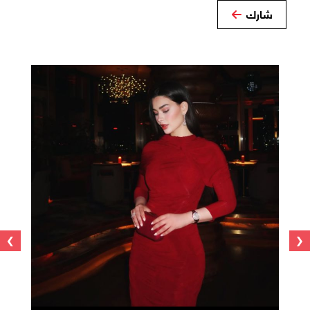
شارك
›
‹