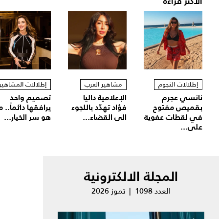
الأكثر قراءة
إطلالات النجوم
مشاهير العرب
إطلالات المشاهير
نانسي عجرم
الإعلامية داليا
تصميم واحد
بقميص مفتوح
فؤاد تهدّد باللجوء
يرافقها دائماً.. م
في لقطات عفوية
الى القضاء...
هو سر الخيار...
على...
المجلة الالكترونية
العدد 1098 | تموز 2026