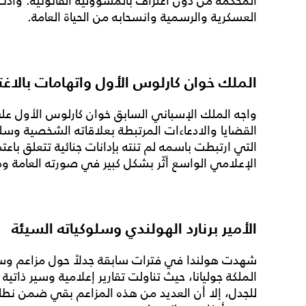
المحكمة من دون اعتراف بالمسؤولية القانونية. وأدت
العسكرية والرسمية وانسحابه من الحياة العامة.
الملك خوان كارلوس الأول واتهامات بالا
واجه الملك الإسباني السابق خوان كارلوس الأول عل
القضايا والادعاءات المرتبطة بعلاقاته الشخصية وس
التي ارتبطت باسمه لم تنته بإدانات جنائية تتعلق با
الإعلامي الواسع أثّر بشكل كبير في صورته العامة ودو
الأمير برنارد الهولندي وسلوكياته السيئة
شهدت هولندا في فترات سابقة جدلاً حول مزاعم وسلو
الملكة جوليانا، حيث تناولت تقارير إعلامية وسير ذاتي
للجدل، إلا أن العديد من هذه المزاعم بقي ضمن نطاق 