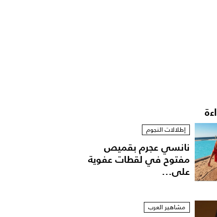
اءة
إطلالات النجوم
نانسي عجرم بقميص
مفتوح في لقطات عفوية
على...
مشاهير العرب