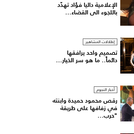
الإعلامية داليا فؤاد تهدّد
باللجوء الى القضاء...
إطلالات المشاهير
تصميم واحد يرافقها
دائماً.. ما هو سر الخيار...
أخبار النجوم
رقص محمود حميدة وابنته
في زفافها على طريقة
"حرب...