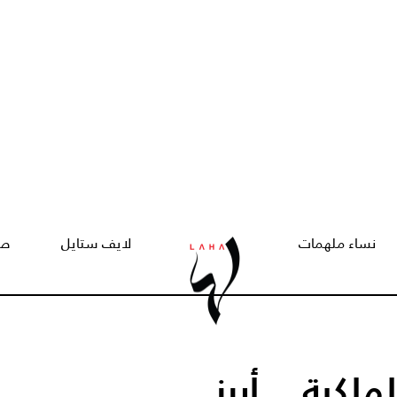
نساء ملهمات
لايف ستايل
صح
لكية... أبرز