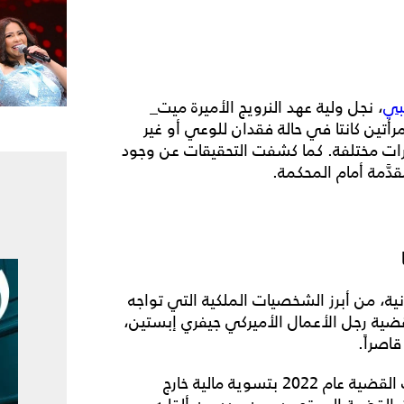
بي
، نجل ولية عهد النرويج الأميرة ميت_
رأتين كانتا في حالة فقدان للوعي أو غير
ترات مختلفة. كما كشفت التحقيقات عن وجود
دَّمة أمام المحكمة.
انية، من أبرز الشخصيات الملكية التي تواجه
قضية رجل الأعمال الأميركي جيفري إبستين،
قاصراً.
ورغم نفي الأمير أندرو المتكرر لهذه الاتّهامات، انتهت القضية عام 2022 بتسوية مالية خارج