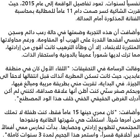
نفسياً لسنوات. تعود تفاصيل الواقعة إلى عام 2015، حيث
قررت الشاكية كسر صمت دام 11 عاماً للمطالبة بمحاسبة
الفنانة المذكورة أمام العدالة.
وأضافت أن هذه التجربة وضعتها في حالة رعب دائم وسجن
نفسي أفقدها القدرة على الهرب أو المقاومة. ورغم محاولاتها
المتكررة للابتعاد، إلا أن وطأة الترهيب كانت أقوى من إرادتها،
مما ترك لديها شعوراً عميقاً بالدونية واستحقار الذات.
وقالت الرسامة في التحقيقات: "اللقاء الأول كان في منطقة
عابدين، حيث كانت تسكن المطربة آنذاك قبل انتقالها لاحقاً الى
الجيزة. في البداية، تقربت مني بطريقة مريبة ومبالَغ فيها،
وبحكم صغر سنّي كنت أظن أنها علاقة صداقة، لكنني لم أكن
أدرك الغرض الحقيقي الخفي خلف هذا الود المصطنع".
وأضافت: "كان عمري حينها 15 عاماً فقط، كنت طفلة لا تملك
من أمرها شيئاً. استغلّت هي شهرتها الطاغية ونفوذها
المجتمعي لتطويع إرادتي وحصارها. بدأت تمارس معي أفعالاً
غير أخلاقية قسراً، واستمر هذا الجحيم لمدة 3 سنوات كاملة".