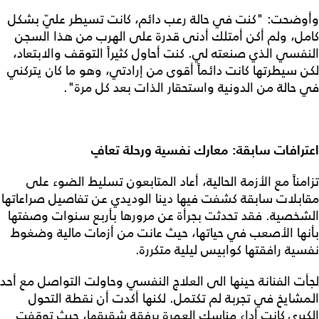
وأوضحت: "كنت في حالة رعب دائم، كانت تسيطر عليّ بشكل
كامل، ولم أكن أمتلك أدنى قدرة على الهرب من هذا السجن
النفسي الذي صنعته لي. كنت أحاول كثيراً التوقف والابتعاد،
لكن سيطرتها كانت دائماً أقوى من إرادتي، وهو ما كان يتركني
في حالة من الدونية واستحقار الذات بعد كل مرة".
اعترافات سابقة: معارك نفسية ورحلة تعافٍ
تزامناً مع الأزمة الحالية، أعاد المتابعون تسليط الضوء على
مقابلات سابقة كشفت فيها دينا الوديدي عن تفاصيل صراعاتها
الشخصية. فقد تحدثت بجرأة عن مرورها بأربع سنوات وصفتها
بأنها الأصعب في حياتها، حيث عانت من أزمات مالية وضغوط
نفسية رافقتها كوابيس ليلية متكررة.
لجأت الفنانة حينها الى العلاج النفسي وحاولت التواصل مع أحد
المشايخ في تجربة لم تكتمل. لكنها أكدت أن نقطة التحول
الكبرى كانت أداء مناسك العمرة برفقة شقيقها، حيث توقفت