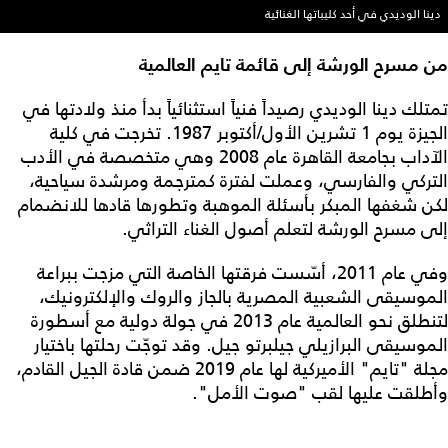
دينا الوديدي في أحد كليباتها الغنائية
من مسرح الورشة إلى قائمة تايم العالمية
تمتلك دينا الوديدي رصيداً فنياً استثنائياً بدأ منذ ولادتها في
الجيزة يوم 1 تشرين الأول/أكتوبر 1987. تخرجت في كلية
الآداب بجامعة القاهرة عام 2008 وهي متخصصة في الأدب
التركي والفارسي، وعملت لفترة كمترجمة ومرشدة سياحية،
لكن شغفها المبكر بأسئلة الموهبة وتطورها قادها للانضمام
إلى مسرح الورشة لتعلم أصول الغناء التراثي.
وفي عام 2011، أسّست فرقتها الخاصة التي مزجت ببراعة
الموسيقى الشعبية المصرية بالجاز والروك والإلكترونيك،
لتنطلق نحو العالمية عام 2013 في جولة دولية مع أسطورة
الموسيقى البرازيلي جيلبرتو جيل. وقد توجّت رحلتها باختيار
مجلة "تايم" الأميركية لها عام 2019 ضمن قادة الجيل القادم،
وأطلقت عليها لقب "صوت الأمل".