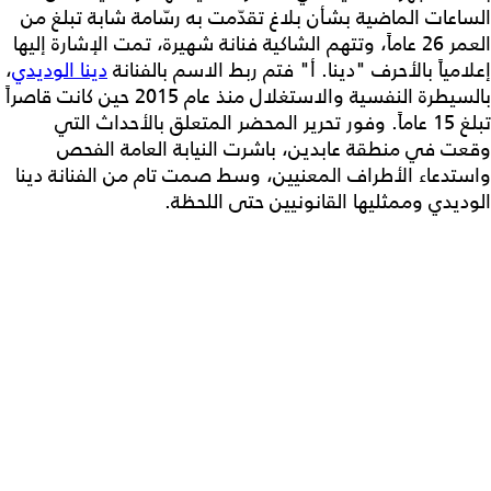
الساعات الماضية بشأن بلاغ تقدّمت به رسّامة شابة تبلغ من
العمر 26 عاماً، وتتهم الشاكية فنانة شهيرة، تمت الإشارة إليها
إعلامياً بالأحرف "دينا. أ" فتم ربط الاسم بالفنانة
دينا الوديدي
،
بالسيطرة النفسية والاستغلال منذ عام 2015 حين كانت قاصراً
تبلغ 15 عاماً. وفور تحرير المحضر المتعلق بالأحداث التي
وقعت في منطقة عابدين، باشرت النيابة العامة الفحص
واستدعاء الأطراف المعنيين، وسط صمت تام من الفنانة دينا
الوديدي وممثليها القانونيين حتى اللحظة.