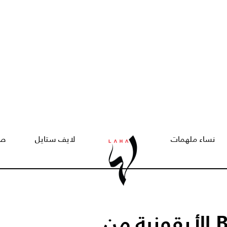
نساء ملهمات
لايف ستايل
صح
تألّقي بحقيبة Baguette الأيقونية من