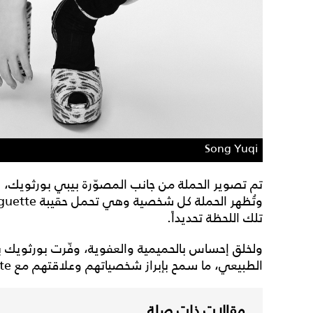
Song Yuqi
تلك اللحظة تحديداً.
ولخلق إحساس بالحميمية والعفوية، وفّرت بورثويك بي
الطبيعي، ما سمح بإبراز شخصياتهم وعلاقتهم مع Baguette® كعنصر أساسي.
مقالات ذات صلة