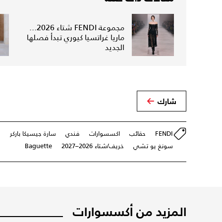
مجموعة FENDI شتاء 2026...
ماريا غراتسيا كيوري تبدأ فصلها
الجديد
شارك
FENDI
حقائب
اكسسوارات
فندي
سارة جيسيكا باركر
ج
سونغ يو تشي
خريف/شتاء 2026–2027
Baguette
المزيد من أكسسوارات