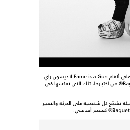
تم تصوير الحملة من جانب المصوّرة بيبي بورثويك، على أنغام Fame is a Gun لآديسون راي.
وتُظهر الحملة كل شخصية وهي تحمل حقيبة Baguette® من اختيارها، تلك التي تعكسها في
ئة تشجّع كل شخصية على الحركة والتعبير