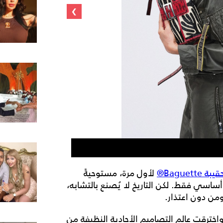
›
Ren Meguro
قيبة Baguette®
لأول مرة، مستوحيةً
ساسي فقط. لكن التاريخ لا يُصنع بالتشابه،
من دون اعتذار.
خترقت عالم التصاميم الأحادية النظيفة من