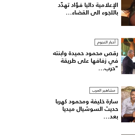
الإعلامية داليا فؤاد تهدّد
باللجوء الى القضاء...
أخبار النجوم
رقص محمود حميدة وابنته
في زفافها على طريقة
"حرب...
مشاهير العرب
سارة خليفة ومحمود كهربا
حديث السوشيال ميديا
بعد...