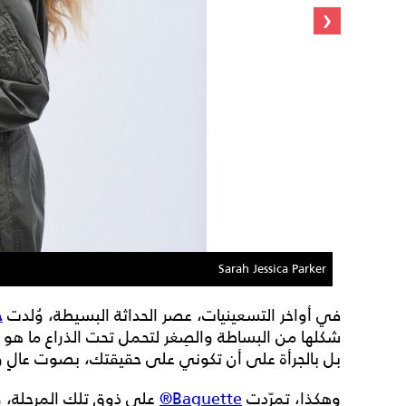
‹
Sarah Jessica Parker
في أواخر التسعينيات، عصر الحداثة البسيطة، وُلدت
ح
شكلها من البساطة والصِغر لتحمل تحت الذراع ما هو أ
بل بالجرأة على أن تكوني على حقيقتك، بصوت عالٍ و
وهكذا، تمرّدت
Baguette®
على ذوق تلك المرحلة، وا