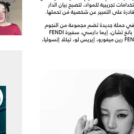
خدامات تجريبية للمواد، لتصبح بيان الدار
ادرة على التعبير عن شخصية مَن تحملها.
ذات في حملة جديدة تضم مجموعة من النجوم
العالميين، من بينهم سارة جيسيكا باركر، سفير FENDI بانغ تشان، إيما دارسي، سفيرة FENDI
سونغ يو تشي، صوفي ثاتشر، جيسيكا ألبا، سفير FENDI رين ميغورو، إيريس لو، تيكلا إنسوليا،