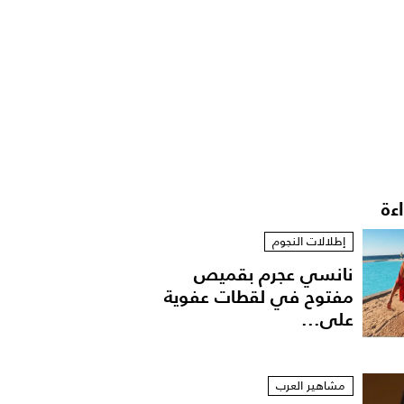
اءة
إطلالات النجوم
نانسي عجرم بقميص
مفتوح في لقطات عفوية
على...
مشاهير العرب