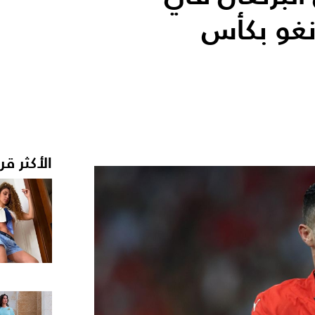
نغو بكأس
الأكثر قر