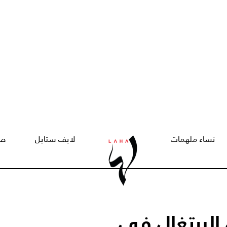
نساء ملهمات
لايف ستايل
صح
البرتغال في