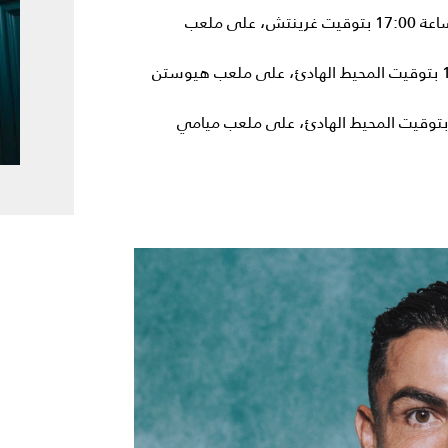
البرتغال vs الكونغو الديمقراطية: الأربعاء 17 يونيو 2026 الساعة 17:00 بتوقيت غرينتش، على ملعب
البرتغال vs أوزبكستان: الثلاثاء 23 يونيو 2026 الساعة 10:00 بتوقيت المحيط الهادئ، على ملعب هيوستن
لومبيا vs البرتغال: السبت 27 يونيو 2026 الساعة 16:30 بتوقيت المحيط الهادئ، على ملعب ميامي