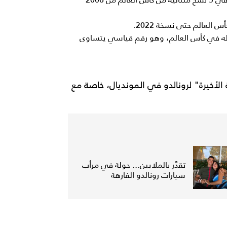
لمشاركة السادسة له في كأس العالم، وهو رقم قياسي يتساوى
ال في نسخة 2026 بـ "الرقصة الأخيرة" لرونالدو في المونديال، خاصة مع
تقدَّر بالملايين... جولة في مرأب
سيارات رونالدو الفارهة