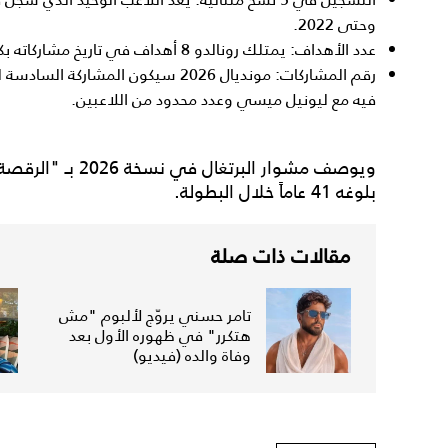
وحتى 2022.
عدد الأهداف: يمتلك رونالدو 8 أهداف في تاريخ مشاركاته بكأس العالم حتى نسخة 2022.
رقم المشاركات: مونديال 2026 سيكون ا
فيه مع ليونيل ميسي وعدد محدود من اللاعبين.
ويوصف مشوار البرتغ
بلوغه 41 عاماً خلال البطولة.
مقالات ذات صلة
تامر حسني يروّج لألبوم "مش
هتكرر" في ظهوره الأول بعد
وفاة والده (فيديو)