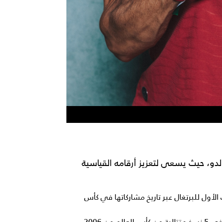
لدو، حيث يسعى لتعزيز أرقامه القياسية
الأول للبرتغال عبر تاريخ مشاركاتها في كأس
التسجيل في 5 نسخ متتالية: يعد اللاعب الوحيد الذي سجل في 5 نسخ متتالية من كأس العالم من 2006