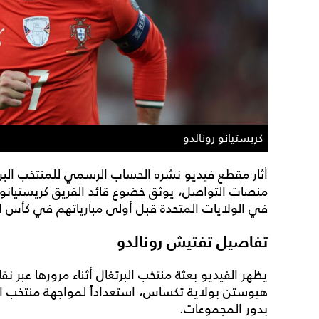
كريستيانو رونالدو
أثار مقطع فيديو نشره الحساب الرسمي للمنتخب البر
منصات التواصل، يوثق خضوع قائد الفريق كريستيانو ر
في الولايات المتحدة قبل أولى مبارياتهم في كأس العالم 
تفاصيل تفتيش رونالدو
يظهر الفيديو بعثة منتخب البرتغال أثناء مرورها عبر نق
هيوستن بولاية تكساس، استعداداً لمواجهة منتخب ال
بدور المجموعات.