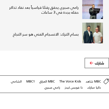
رامي صبري يحقق رقمًا قياسياً بعد نفاد تذاكر
حفله بجدة في 3 ساعات
بسام الترك: الانسجام الفني هو سر النجاح
شارك
MBC شاهد
The Voice Kids
MBC العراق
MBC1
الشامي
داليا مبارك
ذا فويس كيدز
رامي صبري