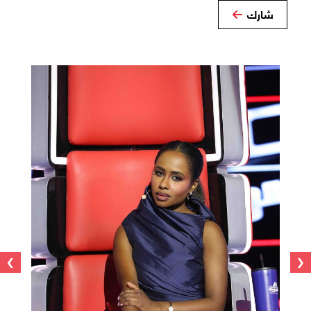
شارك
›
‹