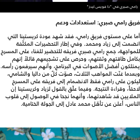
رامي صبري في "ذا فويس كيدز"
فريق رامي صبري: استعدادات ودعم
أما على مستوى فريق رامي، فقد شهد عودة كريستينا التي
انضمت إلى زياد ومحمد. وفي إطار التحضيرات المكثّفة
للمواجهة، جمع رامي صبري فريقه للتحضير للغناء على المسرح
بكامل طاقتهم وثقتهم، وحرص على تشجيعهم قائلاً إنهم
يمتلكون أفضل الأصوات في البرنامج، وأنهم سيرفعون رأسه.
وبعدما غنّت المواهب الثلاث، صوّت كلٌ من داليا والشامي،
ليكون على رامي فقط الانضمام إلى فريقه على المسرح
لاحقاً، وقراءة النتيجة. وفيما علّق بالقول لزياد وكريستينا إن
الملايين قد شاهدتهما، وأنهما نجحا في الوصول إلى قلوب
الناس، أعلن عن تأهّل محمد عادل إلى الجولة الختامية.