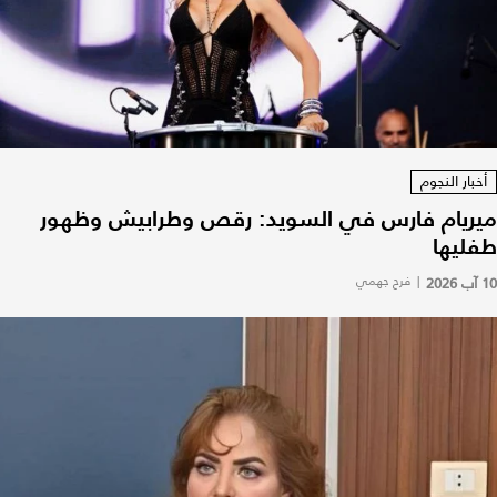
أخبار النجوم
ميريام فارس في السويد: رقص وطرابيش وظهور
طفليها
10 آب 2026
|
فرح جهمي