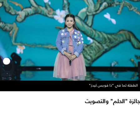
الطفلة لما في "ذا فويس كيدز"
جائزة "الحلم" والتصويت