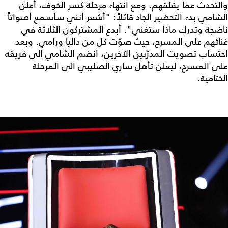
والتحدث عما يقلقهم. ومع انتهاء مرحلة كسر الخوف، أعلن
الشامي بدء التحضير الجاد قائلاً: "أشعر أنني سأسمع أصواتاً
ناضجة وتدرك ماذا ستغني". أبدع المشتركون الثلاثة في
غنائهم على المسرح، حيث صوّت كل من داليا ورامي. وبعد
احتساب تصويت المدرّبين الآخرين، انضم الشامي إلى فريقه
على المسرح، ليعلن تأهل ساري الصليبي الى المرحلة
الختامية.