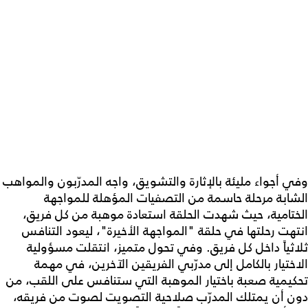
وفي أجواء مليئة بالإثارة والتشويق، واجه المدرّبون والمواهب
الشابة مرحلة حاسمة من التصفيات المؤهلة للمواجهة
الختامية، حيث شهدت الحلقة استعادة موهبة من كل فريق،
انتهت رحلتها في حلقة "المواجهة الأخيرة"، ليعود التنافس
ثلاثياً داخل كل فريق. وفي تحول متميز، انتقلت مسؤولية
الاختيار بالكامل إلى مدرّبي الفريقين الآخرين، في مهمة
تحكيمية صعبة باختيار الموهبة التي ستنافس على اللقب، من
دون أن يمتلك المدرّب صلاحية التصويت لصوت من فريقه،