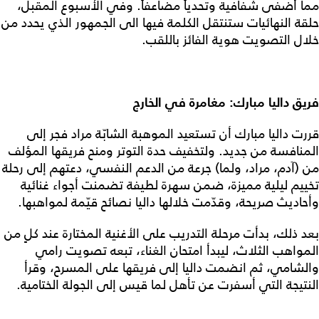
مما أضفى شفافية وتحدياً مضاعفاً. وفي الأسبوع المقبل،
حلقة النهائيات ستنتقل الكلمة فيها الى الجمهور الذي يحدد من
خلال التصويت هوية الفائز باللقب.
فريق داليا مبارك: مغامرة في الخارج
قررت داليا مبارك أن تستعيد الموهبة الشابّة مراد فجر إلى
المنافسة من جديد. ولتخفيف حدة التوتر ومنح فريقها المؤلف
من (آدم، مراد، ولما) جرعة من الدعم النفسي، دعتهم إلى رحلة
تخييم ليلية مميزة، ضمن سهرة لطيفة تضمنت أجواء غنائية
وأحاديث صريحة، وقدّمت خلالها داليا نصائح قيّمة لمواهبها.
بعد ذلك، بدأت مرحلة التدريب على الأغنية المختارة عند كلٍ من
المواهب الثلاث، ليبدأ امتحان الغناء، تبعه تصويت رامي
والشامي، ثم انضمت داليا إلى فريقها على المسرح، وقرأ
النتيجة التي أسفرت عن تأهل لما قيس إلى الجولة الختامية.