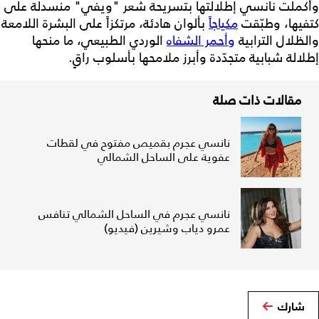
وأكملت نانسي إطلالتها بتسريحة شعر "ويفي" منسدلة على
كتفيها، وطبّقت
مكياجاً
بألوان هادئة، مرتكزاً على البشرة اللامعة
والظلال الترابية
وأحمر الشفاه
الوردي الطبيعي، ما منحها
إطلالة شبابية متجدّدة وأبرز ملامحها بأسلوب راقٍ.
مقالات ذات صلة
نانسي عجرم بقميص مفتوح في لقطات
عفوية على الساحل الشمالي
نانسي عجرم في الساحل الشمالي تنافس
عمرو دياب وشيرين (فيديو)
شارك