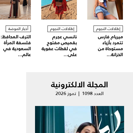
إطلالات النجوم
إطلالات النجوم
أخبار الموضة
ميريام فارس
نانسي عجرم
الترف المحافظ:
تتمرد بأزياء
بقميص مفتوح
فلسفة المرأة
مستوحاة من
في لقطات عفوية
السعودية في
الخزانة...
على...
عالم...
المجلة الالكترونية
العدد 1098 | تموز 2026