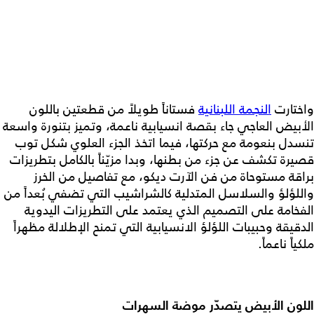
واختارت
النجمة اللبنانية
فستاناً طويلاً من قطعتين باللون
الأبيض العاجي جاء بقصة انسيابية ناعمة، وتميز بتنورة واسعة
تنسدل بنعومة مع حركتها، فيما اتخذ الجزء العلوي شكل توب
قصيرة تكشف عن جزء من بطنها، وبدا مزيّناً بالكامل بتطريزات
براقة مستوحاة من فن الآرت ديكو، مع تفاصيل من الخرز
واللؤلؤ والسلاسل المتدلية كالشراشيب التي تضفي بُعداً من
الفخامة على التصميم الذي يعتمد على التطريزات اليدوية
الدقيقة وحبيبات اللؤلؤ الانسيابية التي تمنح الإطلالة مظهراً
ملكياً ناعماً.
اللون الأبيض يتصدّر موضة السهرات