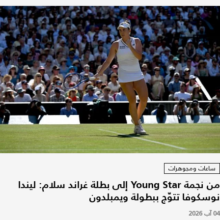
ساعات ومجوهرات
من نجمة Young Star إلى بطلة غراند سلام: ليندا
نوسكوفا تتوّج ببطولة ويمبلدون
04 آب 2026