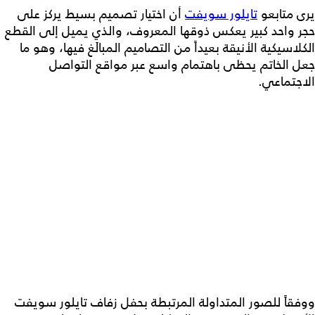
يرى متابعو
تايلور سويفت
أن اختيار تصميم بسيط يركز على
حجر واحد كبير يعكس ذوقها المعروف، والذي يميل إلى القطع
الكلاسيكية الأنيقة بعيداً من التصاميم المبالَغ فيها، وهو ما
جعل الخاتم يحظى باهتمام واسع عبر مواقع التواصل
الاجتماعي.
ووفقاً للصور المتداولة المرتبطة بحفل زفاف تايلور سويفت