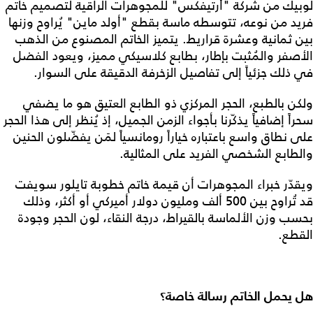
لوبيك من شركة "أرتيفكس" للمجوهرات الراقية لتصميم خاتم
فريد من نوعه، تتوسطه ماسة بقطع "أولد ماين" يُراوح وزنها
بين ثمانية وعشرة قراريط. يتميز الخاتم المصنوع من الذهب
الأصفر والمُثبت بإطار، بطابع كلاسيكي مميز، ويعود الفضل
في ذلك جزئياً إلى تفاصيل الزخرفة الدقيقة على السوار.
ولكن بالطبع، الحجر المركزي ذو الطابع العتيق هو ما يضفي
سحراً إضافياً يذكّرنا بأجواء الزمن الجميل، إذ يُنظر إلى هذا الحجر
على نطاق واسع باعتباره خياراً رومانسياً لمَن يفضّلون الحنين
والطابع الشخصي الفريد على المثالية.
ويقدّر خبراء المجوهرات أن قيمة خاتم خطوبة تايلور سويفت
قد تُراوح بين 500 ألف ومليون دولار أميركي أو أكثر، وذلك
بحسب وزن الألماسة بالقيراط، درجة النقاء، لون الحجر وجودة
القطع.
هل يحمل الخاتم رسالة خاصة؟