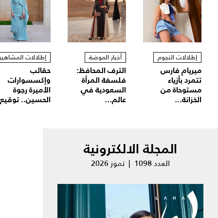
إطلالات النجوم
أخبار الموضة
إطلالات المشاهير
ميريام فارس
الترف المحافظ:
حقائب
تتمرد بأزياء
فلسفة المرأة
وإكسسوارات
مستوحاة من
السعودية في
الأميرة رجوة
الخزانة...
عالم...
الحسين.. توقيع.
المجلة الالكترونية
العدد 1098 | تموز 2026