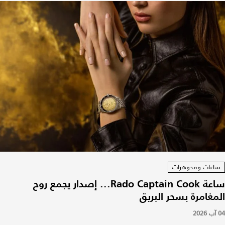
ساعات ومجوهرات
ساعة Rado Captain Cook... إصدار يجمع روح
المغامرة بسحر البريق
04 آب 2026