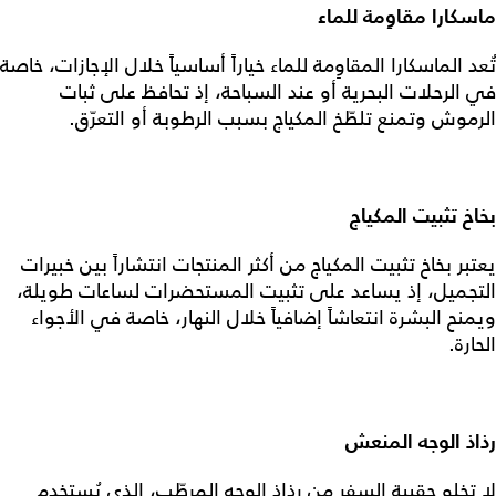
ماسكارا مقاوِمة للماء
تُعد الماسكارا المقاوِمة للماء خياراً أساسياً خلال الإجازات، خاصة
في الرحلات البحرية أو عند السباحة، إذ تحافظ على ثبات
الرموش وتمنع تلطّخ المكياج بسبب الرطوبة أو التعرّق.
بخاخ تثبيت المكياج
يعتبر بخاخ تثبيت المكياج من أكثر المنتجات انتشاراً بين خبيرات
التجميل، إذ يساعد على تثبيت المستحضرات لساعات طويلة،
ويمنح البشرة انتعاشاً إضافياً خلال النهار، خاصة في الأجواء
الحارة.
رذاذ الوجه المنعش
لا تخلو حقيبة السفر من رذاذ الوجه المرطّب، الذي يُستخدم