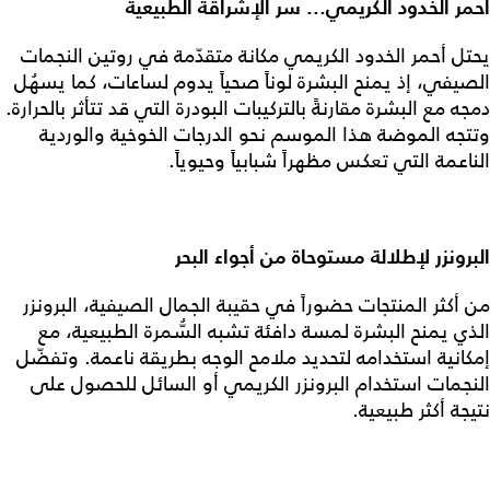
أحمر الخدود الكريمي... سر الإشراقة الطبيعية
يحتل أحمر الخدود الكريمي مكانة متقدّمة في روتين النجمات
الصيفي، إذ يمنح البشرة لوناً صحياً يدوم لساعات، كما يسهُل
دمجه مع البشرة مقارنةً بالتركيبات البودرة التي قد تتأثر بالحرارة.
وتتجه الموضة هذا الموسم نحو الدرجات الخوخية والوردية
الناعمة التي تعكس مظهراً شبابياً وحيوياً.
البرونزر لإطلالة مستوحاة من أجواء البحر
من أكثر المنتجات حضوراً في حقيبة الجمال الصيفية، البرونزر
الذي يمنح البشرة لمسة دافئة تشبه السُّمرة الطبيعية، مع
إمكانية استخدامه لتحديد ملامح الوجه بطريقة ناعمة. وتفضّل
النجمات استخدام البرونزر الكريمي أو السائل للحصول على
نتيجة أكثر طبيعية.