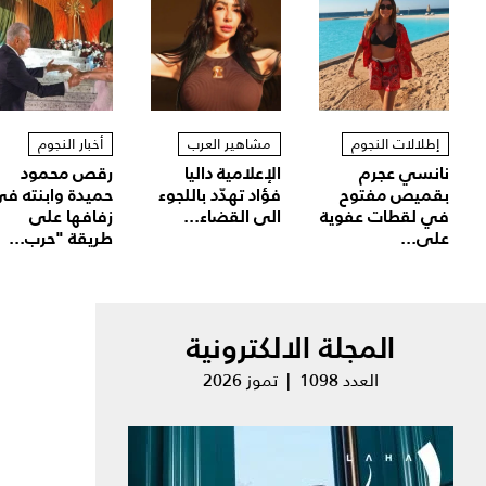
إطلالات النجوم
مشاهير العرب
أخبار النجوم
نانسي عجرم
الإعلامية داليا
رقص محمود
بقميص مفتوح
فؤاد تهدّد باللجوء
حميدة وابنته ف
في لقطات عفوية
الى القضاء...
زفافها على
على...
طريقة "حرب...
المجلة الالكترونية
العدد 1098 | تموز 2026