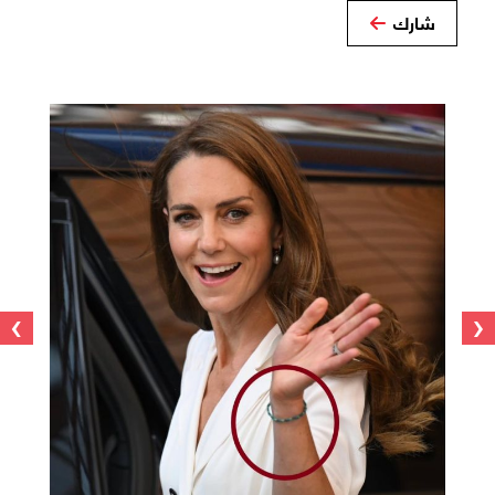
شارك
›
‹