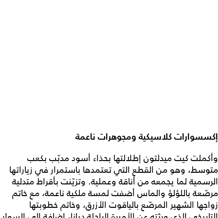
إكسسوارات كلاسيكية ومجوهرات ناعمة
وأكملت كيت ميدلتون إطلالتها بحذاء أسود مدبّب بكعب
متوسط، وهو من القطع التي تعتمدها باستمرار في زياراتها
الرسمية لما يجمعه من أناقة وعملية. وتزيّنت بأقراط متدلية
مرصّعة باللؤلؤ والماس أضفت لمسة ملكية ناعمة، مع خاتم
زواجها الشهير المرصّع بالياقوت الأزرق، وخاتم خطوبتها
التاريخي الذي ورثته عن الأميرة الراحلة ديانا، إضافة إلى السوار