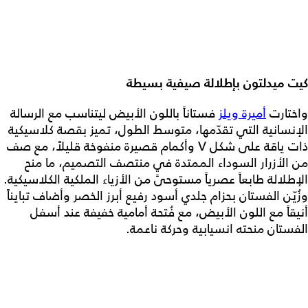
كيت ميدلتون بإطلالة صيفية بسيطة
واختارت
أميرة ويلز
فستاناً باللون الأبيض ليتناسب مع الرسالة
الإنسانية التي تقدّمها، متوسط الطول، تميز بقصة كلاسيكية
ذات ياقة على شكل V وأكمام قصيرة منفوخة قليلاً، مع صف
من الأزرار السوداء الممتدة في منتصف التصميم، ما منح
الإطلالة طابعاً عصرياً مستوحىً من الأزياء الملكية الكلاسيكية.
وزُيّن الفستان بحزام جلدي أسود رفيع أبرز الخصر وأضاف تبايناً
أنيقاً مع اللون الأبيض، مع فُتحة أمامية خفيفة عند أسفل
الفستان منحته انسيابية وحركة ناعمة.