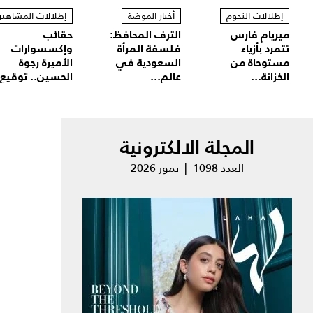
إطلالات النجوم
أخبار الموضة
إطلالات المشاهير
ميريام فارس
الترف المحافظ:
حقائب
تتمرد بأزياء
فلسفة المرأة
وإكسسوارات
مستوحاة من
السعودية في
الأميرة رجوة
الخزانة...
عالم...
الحسين.. توقيع.
المجلة الالكترونية
العدد 1098 | تموز 2026