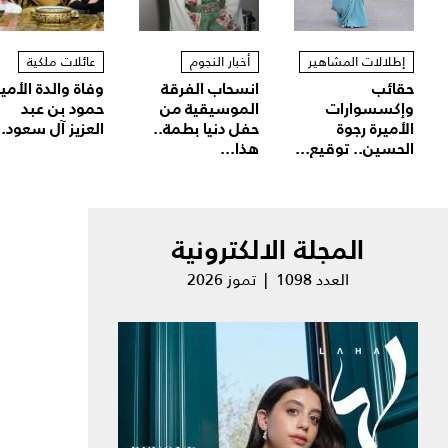
إطلالات المشاهير
أخبار النجوم
عائلات ملكية
حقائب
انسحاب الفرقة
وفاة والدة الأمير
وإكسسوارات
الموسيقية من
حمود بن عبد
الأميرة رجوة
حفل دنيا بطمة..
العزيز آل سعود..
الحسين.. توقيع...
هذا...
المجلة الالكترونية
العدد 1098 | تموز 2026