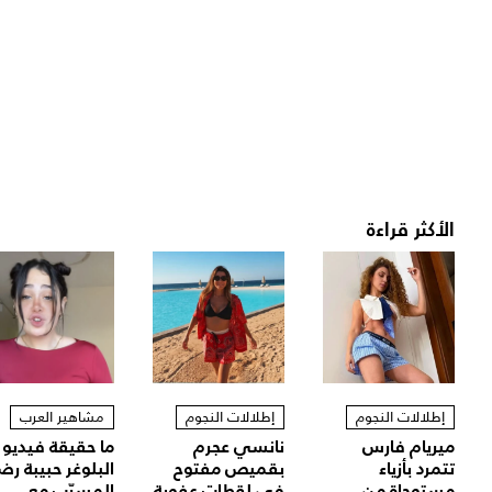
الأكثر قراءة
إطلالات النجوم
إطلالات النجوم
مشاهير العرب
ميريام فارس
نانسي عجرم
ما حقيقة فيديو
تتمرد بأزياء
بقميص مفتوح
البلوغر حبيبة رض
مستوحاة من
في لقطات عفوية
المسرّب مع...