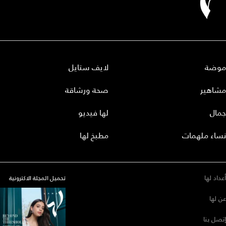
موضة
لايف ستايل
مشاهير
صحة ورشاقة
جمال
لها فيديو
نساء ملهمات
مطبخ لها
أعداد لها
تحميل المجلة الاكترونية
عن لها
إتصل بنا