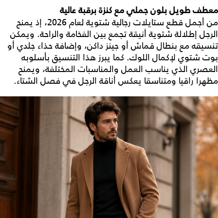
معطف طويل بلون جملي مع كنزة برقبة عالية
من أجمل قطع
ستايلات رجالية شتوية
لعام 2026، إذ يمنح
الرجل إطلالة شتوية أنيقة تجمع بين الفخامة والراحة. ويمكن
تنسيقه مع بنطال قماش أو جينز داكن، وإضافة حذاء جلدي أو
بوت شتوي لإكمال اللوك. كما يبرز هذا التنسيق بأسلوبه
العصري الذي يناسب العمل والمناسبات المختلفة، ويمنح
مظهرا راقيا ومتناسقا يعكس أناقة الرجل في فصل الشتاء.