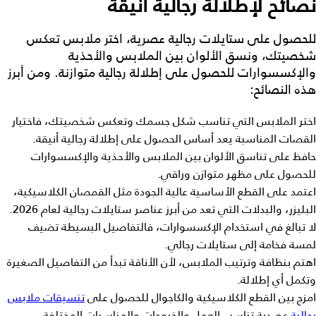
نصائح لإطلالة رجالية أنيقة
للحصول على
ستايلات رجالية
عصرية، اختر ملابس تعكس
شخصيتك، ونسق الألوان بين الملابس والأحذية
والإكسسوارات للحصول على إطلالة رجالية متوازنة. ومن أبرز
هذه النصائح:
اختر الملابس التي تناسب شكل جسمك وتعكس شخصيتك، فاختيار
القصات المناسبة يعد أساس الحصول على إطلالة رجالية أنيقة.
حافظ على تناسق الألوان بين الملابس والأحذية والإكسسوارات
للحصول على مظهر متوازن وراقي.
اعتمد على القطع الأساسية عالية الجودة مثل القمصان الكلاسيكية،
البليزر، والبدلات التي تعد من أبرز عناصر
ستايلات رجالية
لعام 2026.
لا تبالغ في استخدام الإكسسوارات، فالتفاصيل البسيطة تضيف
لمسة فخامة إلى
ستايلات رجالي.
اهتم بنظافة وترتيب الملابس، لأن الأناقة تبدأ من التفاصيل الصغيرة
وتكمل أي إطلالة.
امزج بين القطع الكلاسيكية والكاجوال للحصول على
تنسيقات ملابس
رجالية
عصرية تناسب العمل والخروجات والمناسبات المختلفة.