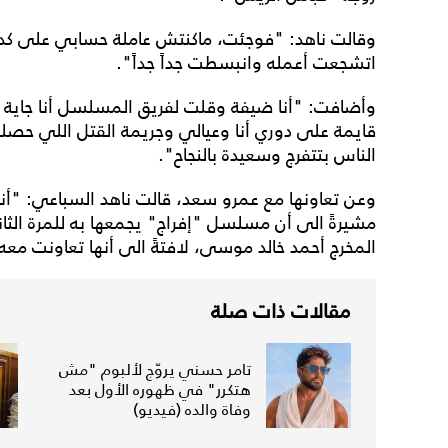
وقالت ناهد: "فوجئت، ماكنتش عاملة حسابي على كده،
اتشجعت أعمله وانبسطت جداً جداً".
وأضافت: "أنا ضيفة وقلت لفريق المسلسل أنا جاية
قايمة على دوري أنا وعيالي وجريمة القتل اللي حصلت
الناس بتتفرج وسعيدة بالنجاح".
وعن تعاونها مع عمرو سعد، قالت ناهد السباعي: "أنا
مشيرةً الى أن مسلسل "إفراج" يجمعها به للمرة الثان
المخرج أحمد خالد موسى، لافتةً الى أنها تعاونت معه 
مقالات ذات صلة
تامر حسني يروّج لألبوم "مش
هتكرر" في ظهوره الأول بعد
وفاة والده (فيديو)