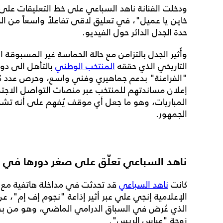
ودخلت الفنانة ناهد السباعي على خط التعليقات على ال
خاين يا عميل"، في تعليق لاقى تفاعلاً واسعاً من الج
حدة الجدل الدائر حول الفيديو.
وأُثير الجدل بالتزامن مع حالة الحماسة غير المسبوقة 
التاريخي الذي حققه
المنتخب الوطني
"الفراعنة" بدعم جماهيري وفني واسع، وحرص عدد كب
إعلان مساندتهم للمنتخب عبر منصات التواصل الاجت
المباريات، وهو ما جعل أي موقف يُفهم على أنه ت
الجمهور.
ناهد السباعي تعلّق على صغر دورها في
كانت
ناهد السباعي
قد تحدثت في مداخلة هاتفية مع ب
الإعلامية إنجي علي عبر أثير إذاعة "نجوم إف إم"، عن
الذي عُرض في السباق الدرامي الماضي، وهو من بط
زوجة "عباس الريس".