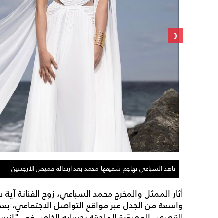
‹
ناهد السباعي تهاجم شقيقها محمد بعد ارتدائه قميص الأرجنتين
أثار الممثل والمخرج محمد السباعي، زوج الفنانة آي
واسعة من الجدل عبر مواقع التواصل الاجتماعي، بعد
القصص المصوّرة الملحقة بحسابه الخاص في "إنستغر