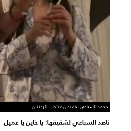
محمد السباعي بقميص منتخب الأرجنتين
ناهد السباعي لشقيقها: يا خاين يا عميل