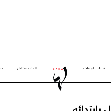
نساء ملهمات
لايف ستايل
صح
 بارتدائه