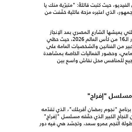
فيديو، حيث كتبت قائلةً: "متبرّية منك يا
مهور، الذي اعتبره مزحة عائلية خفّفت من
التي يعيشها الشارع المصري بعد الإنجاز
بالتأهل الى دور الـ16 من كأس العالم 2026، حيث حظي
ير من الفنانين والشخصيات العامة على
ماعي، وحضور الفعاليات الخاصة بمشاهدة
شجيع للمنافس محل نقاش واسع بين
 مسلسل "إفراج"
رنامج "نجوم رمضان أقربلك"، الذي تقدّمه
 النجاح الكبير الذي حقّقه مسلسل "إفراج"
ولة النجم عمرو سعد، وتجسّد هي فيه دور