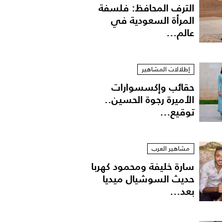
الترف المحافظ: فلسفة
المرأة السعودية في
عالم...
إطلالات المشاهير
حقائب وإكسسوارات
الأميرة رجوة الحسين..
توقيع...
مشاهير العرب
سارة خليفة ومحمود كهربا
د السباعي
حديث السوشيال ميديا
بعد...