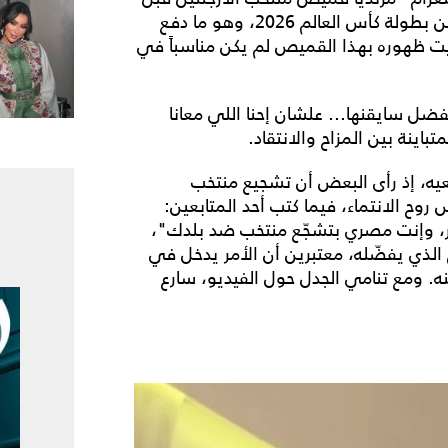
ساعات من مواجهة المنتخب المصري في دور الـ16 من بطولة كأس العالم 2026، وهو ما دفع
توقيت ظهوره بهذا القميص لم يكن مناسباً في
ضل سايقنها... علشان إحنا اللي معانا
تباينة بين المزاح والانتقاد.
عيه، إذ رأى البعض أن تشجيع منتخب
وح الانتماء، فيما كتب أحد المتابعين:
ر، وإنت مصري بتشجّع منتخب ضد بلدك"،
الذي يفضّله، معتبرين أن الأمر يدخل في
ه. ومع تنامي الجدل حول الفيديو، سارع