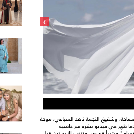
›
آية سماحة وزوجها محم
ة سماحة، وشقيق النجمة ناهد السباعي، موجة
ما ظهر في فيديو نشره عبر خاصية
ام" مرتدياً قميص منتخب الأرجنتين قبل