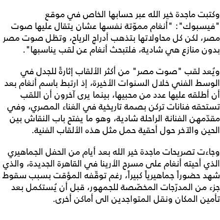
وكتبت ماجدة خير الله عبر حسابها الخاص في موقع
"فيسبوك": "أنغام مموّتة نفسها عشان يتقال عليها صوت
مصر، لكن كل محاولاتها بتذهب أدراج الرياح، وتظل صوت مصر
بدون منازع هي شادية، فلتبحث أنغام عن لقب يناسبها".
ويُعد لقب "صوت مصر" من أكثر الألقاب إثارةً للجدل في
الوسط الفني خلال السنوات الأخيرة، إذ ارتبط باسم أنغام بعد
أن أطلقه عليها عدد من محبيها، بينما يرى آخرون أن اللقب
تستحقه فنانات تركن بصمة تاريخية في الغناء المصري، وفي
مقدّمهن الفنانة الراحلة شادية، وهو ما يفتح باب النقاش بين
الحين والآخر حول أحقية حمل مثل هذه الألقاب الفنية.
وجاءت تصريحات ماجدة خير الله بعد أيام من الحفل الجماهيري
الذي أحيته أنغام على مسرح الأرينا في القاهرة الجديدة، والذي
شهد حضوراً جماهيرياً كبيراً، رغم توقّفه المؤقت بسبب سقوط
جزء من المدرّجات المخصّصة للجمهور، قبل أن يُستكمل بعد
تأمين المكان ونقل المتواجدين الى أماكن أخرى.