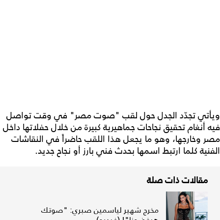
ويأتي تجدّد الجدل حول لقب "صوت مصر" في وقت تواصل
فيه أنغام تحقيق نجاحات جماهيرية كبيرة من خلال حفلاتها داخل
مصر وخارجها، وهو ما يجعل هذا اللقب حاضراً في النقاشات
الفنية كلما ارتبط اسمها بحدث فني بارز أو نجاح جديد.
مقالات ذات صلة
مخرج شهير لياسمين صبري: "صوتك
هيفضحنا"! (فيديو)