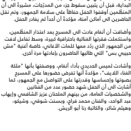
البداية، قبل أن يتبين سقوط جزء من المدرّجات، مشيرةً الى أن
المنظّمين أوقفوا الحفل حفاظاً على سلامة الجمهور، وتم نقل
الحاضرين الى أماكن آمنة، مؤكدةً أن أحداً لم يغادر الحفل.
وأضافت أن أنغام عادت الى المسرح بعد اعتذار المنظّمين،
واستكملت فقرتها الغنائية باحترافية كبيرة، وسط تفاعل لافت
من الجمهور الذي ردّد معها كلمات الأغاني، خاصة أغنية "مش
حبيبي بس" التي طالبها الحاضرون بإعادتها مرة أخرى.
وأشادت لميس الحديدي بأداء أنغام، ووصفتها بأنها "ملكة
الغناء اللايف"، مؤكدةً أنها تفرض حضورها على المسرح
بصوتها وإحساسها وقدرتها على التواصل مع الجمهور، كما
أشارت الى أن الحفل شهد حضور عدد من الفنانين
والشخصيات العامة، من بينهم الملحنان عزيز الشافعي وإيهاب
عبد الواحد، والفنان محمد فراج، وبسنت شوقي، وشيكو،
وهيثم شاكر، والكاتبة رنا أبو الريش.