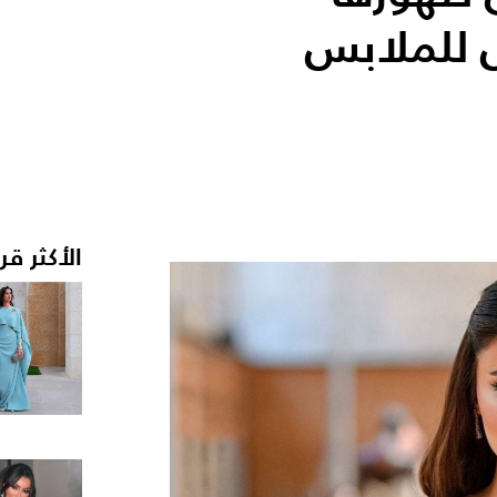
 للملابس
الأكثر قر