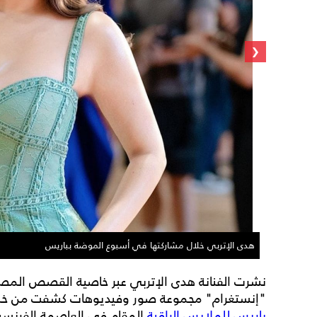
‹
هدى الإتربي خلال مشاركتها في أسبوع الموضة بباريس
نشرت الفنانة هدى الإتربي عبر خاصية القصص المصو
"إنستغرام" مجموعة صور وفيديوهات كشفت من خلال
باريس للملابس الراقية
المقام في العاصمة الفرنسي