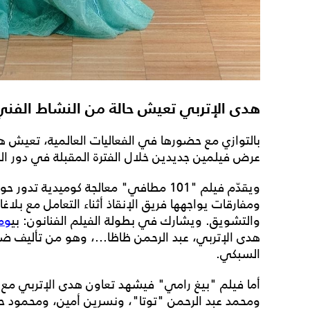
هدى الإتربي تعيش حالة من النشاط الفني
بالتوازي مع حضورها في الفعاليات العالمية، تعيش هد
عرض فيلمين جديدين خلال الفترة المقبلة في دور السينما، هما "101 مطا
ويقدّم فيلم "101 مطافي" معالجة كوميدي
ومفارقات يواجهها فريق الإنقاذ أثناء التعامل مع بلاغ
والتشويق. ويشارك في بطولة الفيلم الفنانون: بي
وم
هدى الإتربي، عبد الرحمن ظاظا...، وهو من تأليف ضيا
السبكي.
أما فيلم "بيغ رامي" فيشهد تعاون هدى الإتربي مع ال
ومحمد عبد الرحمن "توتا"، ونسرين أمين، ومحمود 