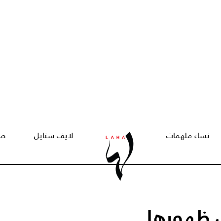
نساء ملهمات
لايف ستايل
صح
 ظهورها