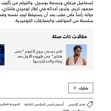
إسماعيل فرغلي وبسمة بوسيل. والفيلم من تأليف
محمود كريم، وتدور أحداثه في إطار كوميدي فانتاز
حياته رأساً على عقب بعد أن يستيقظ ليجد نفسه وقد تح
سلسلة من المواقف والمفارقات الكوميدية.
مقالات ذات صلة
تامر حسني يروج لألبوم "مش
هتكرر" في ظهوره الأول بعد
وفاة والده (فيديو)
شارك
هدى الإتربي
أسبوع باريس للملابس الراقية
الموضة العالمية
عبد الرحمن ظاظا