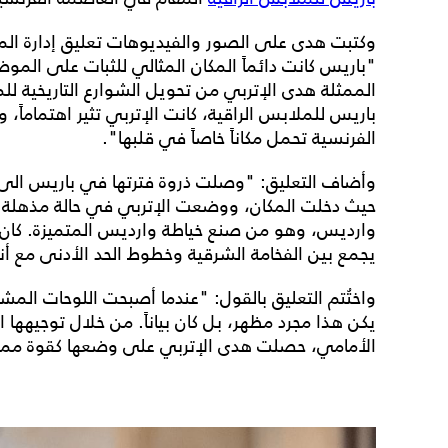
وكتبت هدى على الصور والفيديوهات تعليق إدارة المه
"باريس كانت دائماً المكان المثالي للثبات على المو
الممثلة هدى الإتربي من تحويل الشوارع التاريخية ل
باريس للملابس الراقية، كانت الإتربي تثير اهتماماً،
الفرنسية تحمل مكاناً خاصاً في قلبها".
وأضاف التعليق: "وصلت ذروة فترتها في باريس الى ا
حيث دخلت المكان، ووضعت الإتربي في حالة مذهلة ف
وارديس، وهو من صنع خياطة وارديس المتميزة. كان 
يجمع بين الفخامة الشرقية وخطوط الحد الأدنى مع أنا
واختُتم التعليق بالقول: "عندما أصبحت اللوحات المش
يكن هذا مجرد مظهر، بل كان بياناً. من خلال توجيهها 
الأمامي، حصلت هدى الإتربي على وضعها كقوة مميز