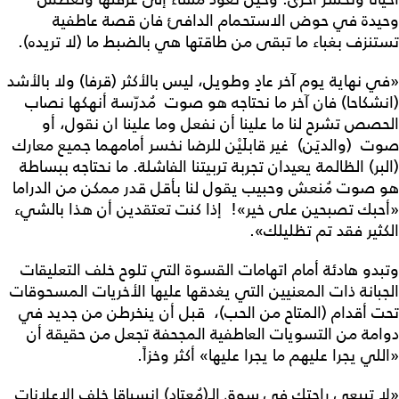
وحيدة في حوض الاستحمام الدافئ فان قصة عاطفية
تستنزف بغباء ما تبقى من طاقتها هي بالضبط ما (لا تريده).
«في نهاية يوم آخر عادٍ وطويل، ليس بالأكثر (قرفا) ولا بالأشد
(انشكاحا) فان آخر ما نحتاجه هو صوت مُدرّسة أنهكها نصاب
الحصص تشرح لنا ما علينا أن نفعل وما علينا ان نقول، أو
صوت (والديَن) غير قابلَيْن للرضا نخسر أمامهما جميع معارك
(البر) الظالمة يعيدان تجربة تربيتنا الفاشلة. ما نحتاجه ببساطة
هو صوت مُنعش وحبيب يقول لنا بأقل قدر ممكن من الدراما
«أحبك تصبحين على خير»! إذا كنت تعتقدين أن هذا بالشيء
الكثير فقد تم تظليلك».
وتبدو هادئة أمام اتهامات القسوة التي تلوح خلف التعليقات
الجبانة ذات المعنيين التي يغدقها عليها الأخريات المسحوقات
تحت أقدام (المتاح من الحب)، قبل أن ينخرطن من جديد في
دوامة من التسويات العاطفية المجحفة تجعل من حقيقة أن
«اللي يجرا عليهم ما يجرا عليها» أكثر وخزاً.
«لا تبيعي راحتك في سوق الـ(مُعتاد) انسياقا خلف الإعلانات