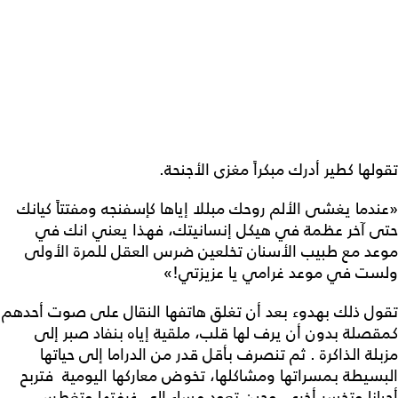
تقولها كطير أدرك مبكراً مغزى الأجنحة.
«عندما يغشى الألم روحك مبللا إياها كإسفنجه ومفتتاً كيانك
حتى آخر عظمة في هيكل إنسانيتك، فهذا يعني انك في
موعد مع طبيب الأسنان تخلعين ضرس العقل للمرة الأولى
ولست في موعد غرامي يا عزيزتي!»
تقول ذلك بهدوء بعد أن تغلق هاتفها النقال على صوت أحدهم
كمقصلة بدون أن يرف لها قلب، ملقية إياه بنفاد صبر إلى
مزبلة الذاكرة . ثم تنصرف بأقل قدر من الدراما إلى حياتها
البسيطة بمسراتها ومشاكلها، تخوض معاركها اليومية فتربح
أحيانا وتخسر أخرى. وحين تعود مساء إلى غرفتها وتغطس