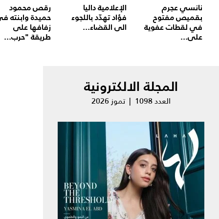
نانسي عجرم
الإعلامية داليا
رقص محمود
بقميص مفتوح
فؤاد تهدّد باللجوء
حميدة وابنته ف
في لقطات عفوية
الى القضاء...
زفافها على
على...
طريقة "حرب...
المجلة الالكترونية
العدد 1098 | تموز 2026