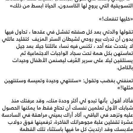
التسويقية التي يروج لها الكاسدون، الحياة ابسط من ذلك»
«خليها تنفعك!»
تقولها والدتي بعد كل صفقه تفشل في عقدها ، تحاول فيها
بدون أن تدرك بيع روحي لشيطان الستر المزيف كتقليد عائلي
لا يتحدث عنه أحد ، تكنس فيه نساء عائلتنا جيلا بعد جيل
تعاستهن بكل همة تحت سجاد الواجبات الاجتماعية ثم
يستلقين ليلا على سرير العُرف ليصنعن الأطفال وحيدات
بالكامل.
تعنفني بغضب وتقول: «ستنتهي وحيدة وتعيسة وستنتهين
مثلها!»
فأكاد أقول بأنها تبدو لي أكثر وحدة منك، وقد عرفتك منذ
شبابك الأول تعلمين نفسك أن تحتاج فقط ما يمكنها الحصول
عليه وتزهد في الباقي، أكاد أراك بعيني مراهقة في السادسة
عشرة تقفلين علبة مجوهراتك الفاخرة، ترفعينها فوق دولاب
ملابسك وقد ارتديتِ كل ما فيها باستثناء تلك القطعة