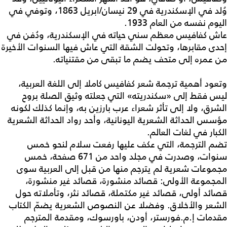
وُلد في الإسكندرية في 29 نيسان/ابريل 1863، وتوفي في
اليوم نفسه من العام 1933.
عاش كفافيس معظم سني حياته في الإسكندرية، ودُفن في
إحدى مقابرها، وتحولت الشقة التي عاش فيها السنوات الأخيرة
من عمره إلى متحف يضم ما تبقى من مقتنياته.
وتعود أهمية ترجمة شعر كفافيس كاملا إلى اللغة العربية،
ليس فقط إلى «سكندريته» التي جعلته وثيق الصلة بروح
الشرق، ولا إلى تأثر شعراء عرب بارزين به، وإنما كذلك لكونه
مؤسس الحداثة الشعرية اليونانية، وأحد رواد الحداثة الشعرية
الكبار في لغات العالم.
تضم الترجمة، التي عكف عليها رفعت سلام لنحو خمس
سنوات، وصدرت في مجلد واحد من 671 صفحة، خمس
مجموعات شعرية لم يترجم منها من قبل إلى العربية سوى
المجموعة الأولى: قصائد منشورة، قصائد غير منشورة،
قصائد أولى، قصائد غير مكتملة، قصائد نثر، وتأملاته حول
الشعر والأخلاق. وفضلا عن النصوص الشعرية يضمّ الكتاب
مقدمات إ.م.فورستر، أودن، باورسوك، ومقدمة المترجم