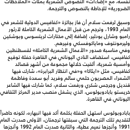
نفسه، مع «إضاءات» النصوص الشعرية بمئات «الملاحظات
الضرورية» للإحاطة بالنصوص والترجمة.
وسبق لرفعت سلام أن فاز بجائزة «كفافيس الدولية للشعر في
العام 1993، وترجم من قبل الأعمال الشعرية الكاملة لآرثور
رامبو وشارل بودلير، إضافة إلى مختارات لريتسوس وبوشكين
وليرمونتوف وماياكوفسكي وغيرهم.
وفي مناسبة صدور «الأعمال الشعرية الكاملة» لقسطنطين
كفافيس، استضاف النادي اليوناني في القاهرة حفلة توقيع
وأمسية شعرية، ألقيت خلالها مجموعة من أشهر قصائد
كفافيس، مثل «ايثاكا» و«في انتظار البرابرة»، شارك فيها
الشعراء المصريون حلمي سالم وفريد أبو سعدة وفاطمة
قنديل وجرجس شكري ورفعت سلام، كما شارك فيها الشاعر
خريستو بابادوبولوس، الذي يشغل منصب مدير المركز الثقافي
اليوناني في القاهرة.
بابادوبولوس استهل الحفلة بكلمة أكد فيها انبهاره، لكونه حاضراً
لتقديم تلك الترجمة التي سبقتها ترجمتان، الأولى صدرت العام
1991 وأنجزها نعيم عطية، والثانية صدرت العام 1992 وأنجزها