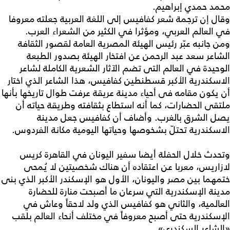
محمد حمدي إبراهيم.
وقال إن ترجمة شعر كفافيس إلى اللغة العربية جعلته معروفا
في العالم العربي، ومؤثرا في الكثير من الشعراء العرب.
ومن جانبه عبّر رئيس الهيئة المصرية العامة لقصور الثقافة
الشاعر سعد عبد الرحمن عن افتخار الهيئة بصدور الطبعة
الوحيدة في العالم التى تضم الآثار الشعرية الكاملة لشاعر
الاسكندرية الأكبر قسطنطين كفافيس، هذا الشاعر الذي اختار
أن يكون مقامه فى أحياء مدينة عريقة عرفت طوال تاريخها بأنها
ملتقى الحضارات، كما أنه استطاع بثقافته وطريقة حياته أن
يصل الشرق بالغرب. وأضاف أن كفافيس جعل مدينة
الاسكندرية تحتلّ بشخوصها وحياتها اليومية مكانة الفردوس.
وتحدث خلال الحفلة أيضا سفير اليونان في القاهرة كريس
لازاريس، معربا عن اعتقاده أن هناك شخصيتين لا يُمحى
ختمهما بين مصر واليونان، الأول هو الإسكندر الأكبر الذي بنى
مدينة الإسكندرية التي سرعان ما أصبحت منارة للحضارة
العالمية، والثاني هو كفافيس الذي ولد لاحقاً وعاش في
الإسكندرية حتى أصبح معروفاً في مختلف أنحاء العالم بلقب
«الشاعر السكندري».