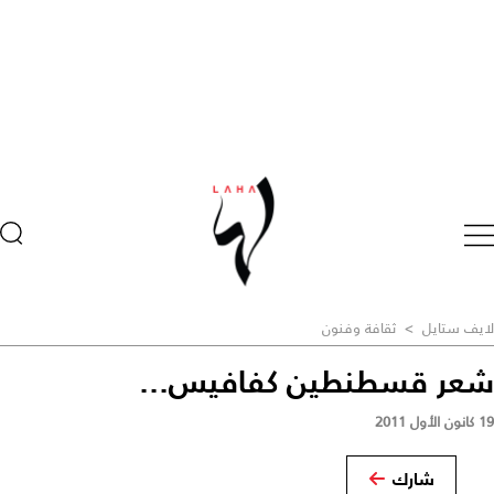
لايف ستايل
>
ثقافة وفنون
شعر قسطنطين كفافيس...
19 كانون الأول 2011
شارك