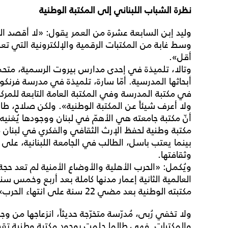
نظرة
الشباب
اللبناني
إلى
المكتبة
الوطنية
وليد إبن السابعة عشرة من العمر يقول: «لا أقصد المك
وسط غابة من المكتبات الرقمية والإلكترونية التي ت
أقل».
وتالا، تلميذة في إحدى مدارس بيروت الرسمية، متحم
أبحاثها المدرسية. أمّا سارة، تلميذة في مدرسة فرنك
في مكتبة المدرسة وفي المكتبة العامة التابعة للمرك
ولا أعرف شيئاً عن المكتبة الوطنية». ولكن صلاح، طا
أنّ مكتبة جامعته هي الأهمّ في لبنان ووجودها يُغنيه ع
مكتبة وطنية لحفظ الإرث الثقافي والفكري في لبنان م
بينما يعتب باسل، الطالب في الجامعة اللبنانية، على الد
وثقافتها.
ويُكمل: «الحرب الأهلية والأوضاع الأمنية لم تعد حجة 
العالمية الثانية إعمار مدنها كاملة بعد أربع وخمس سنو
مكتبته الوطنية بعد مضي 22 سنة على انتهاء الحرب».
ولا تخفي رُبى، مُدرّسة متخرّجة حديثاً، انزعاجها من وج
والمكتبات. فهي طالما حلمت بوجود مكتبة وطنية تقصد