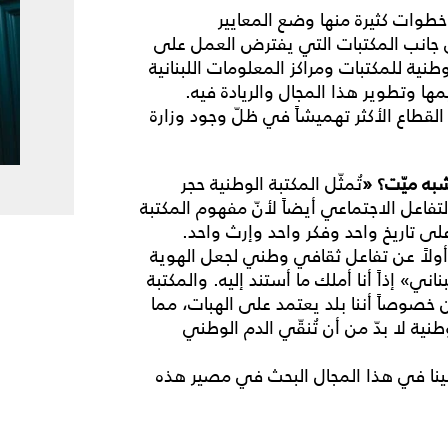
خطوات كثيرة منها وضع المعايير
ى جانب المكتبات التي يفترض العمل على
ية للمكتبات ومراكز المعلومات اللبنانية
ا وتطوير هذا المجال والريادة فيه.
لقطاع الأكثر تهميشاً في ظلّ وجود وزارة
به
ميّت؟
«
تُمثّل المكتبة الوطنية حجر
التفاعل الاجتماعي أيضاً لأنّ مفهوم المكتبة
ى تاريخ واحد وفكر واحد وإرث واحد.
ث أولاً عن تفاعل ثقافي وطني لجعل الهوية
لبناني» إذاً أنا أملك ما أستند إليه. والمكتبة
 خصوصاً أننا بلد يعتمد على الهبات، مما
لوطنية لا بدّ من أن تُنقّي الدم الوطني
علينا في هذا المجال البحث في مصير هذه