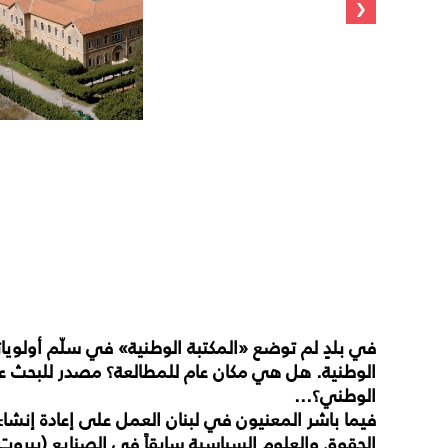
‹
في
بلدٍ
لم
توضع
«
المكتبة
الوطنية
»
في
سلّم
أولويات
الوطنية
.
هل
هي
مكان
عام
للمطالعة؟
مصدر
للبحث
ع
الوطني؟
...
فيما
باشر
المعنيون
في
لبنان
العمل
على
إعادة
إنشاء
الحقوق
والعلوم
السياسية
سابقاً
في
الصنايع
(
بيروت