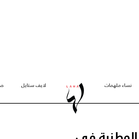
نساء ملهمات
لايف ستايل
صح
 الوطنية في