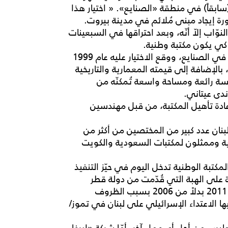
(سابقاً) في منطقة «الصنايع». « اختيار هذا
 إيجاد مبنى مُلائم في مدينة بيروت.
ّاب إلاّ أنّه، وبعد احتراقها في السبعينات
ً كي يكون مكتبة وطنية.
ومن بين المباني التي رُشّحت كان مبنى كليّة الحقوق في الصنايع، ووقع الاختيار عليه عام 1999
الإضافة إلى قيمته المعمارية والتاريخية
ندسة رائعة ومساحة واسعة تُمكنّه من
ندى عيتاني.
إعادة تأهيل المكتبة، من قبل مهندسين
 الفترة الواقعة بين عامي 2004 و2005 زار لبنان عدد كبير من المختصين من أكثر من
ندية وممثلون لمكتبات السعودية والكويت
مكتبة الوطنية تدخل اليوم في حيّز التنفيذ
على الهبة التي قُدّمت من دولة قطر
ومقدارها 25 مليون دولار سُلّمت للدولة اللبنانية عام 2011 بدلاً من 2006 بسبب الظروف
ها الاعتداء الإسرائيلي على لبنان في تموز/
يس من أجل أي عمل آخر. أمّا شركة «إيرغا