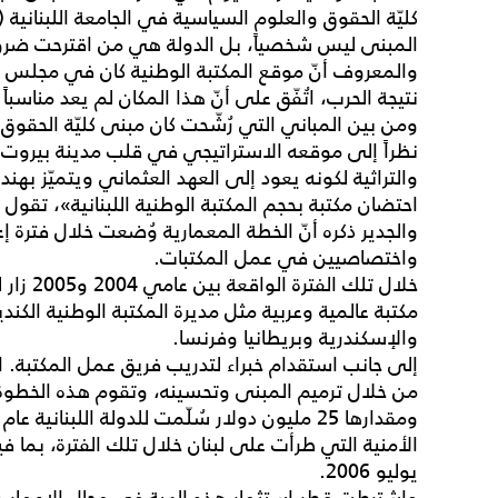
كليّة الحقوق والعلوم السياسية في الجامعة اللبنانية 
المبنى ليس شخصياً، بل الدولة هي من اقترحت ضرورة
والمعروف أنّ موقع المكتبة الوطنية كان في مجلس النو
نتيجة الحرب، اتُفّق على أنّ هذا المكان لم يعد مناسبا
نظراً إلى موقعه الاستراتيجي في قلب مدينة بيروت، ب
والتراثية لكونه يعود إلى العهد العثماني ويتميّز به
احتضان مكتبة بحجم المكتبة الوطنية اللبنانية»، تقول 
والجدير ذكره أنّ الخطة المعمارية وُضعت خلال فترة 
واختصاصيين في عمل المكتبات.
خلال تلك
مكتبة عالمية وعربية مثل مديرة المكتبة الوطنية الك
والإسكندرية وبريطانيا وفرنسا.
إلى جانب استقدام خبراء لتدريب فريق عمل المكتبة. ال
من خلال ترميم المبنى وتحسينه، وتقوم هذه الخطوة 
الأمنية التي طرأت على لبنان خلال تلك الفترة، بما في
يوليو 2006.
واشترطت قطر استثمار هذه الهبة في مجال الإعمار ول