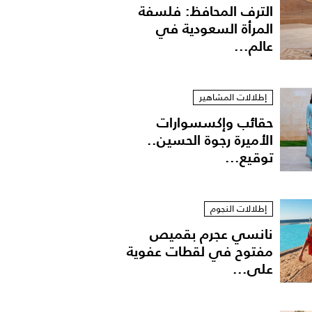
الترف المحافظ: فلسفة
المرأة السعودية في
عالم...
إطلالات المشاهير
حقائب وإكسسوارات
الأميرة رجوة الحسين..
توقيع...
إطلالات النجوم
نانسي عجرم بقميص
مفتوح في لقطات عفوية
على...