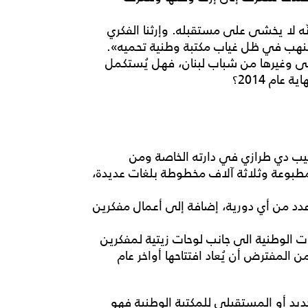
 لا يخشى على مستقبله. وإرثنا الفكري
لنهب في ظل غياب مكتبة وطنية تحميه».
 رُبى وغيرها من شباب لبنان، فهل يُستكمل
ام 2014؟
سّسها عام 1921 الفيكونت فيليب دي طرازي في دارته الخاصة ومن
بوعة وثلاثة آلاف مخطوطة بلغات عديدة،
دد من أي دورية، إضافة إلى أعمال مفكرين
 الوطنية الى جانب لوحات زيتية لمفكرين
ن المفترض أن يُعاد افتتاحها أواخر عام
لجديد أو المستقبلي للمكتبة الوطنية فهو