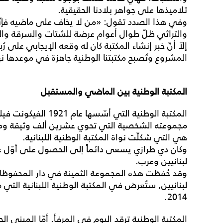
تلاميذها على جواهر بلادنا الحقيقية.
وفي هذا الصدد تقول: «من لا يخاف على ماضيه فإنّه
والتراثي ظلّ طوال أعوام عرضة للشتات والسرقة وا
إلاّ أنّ خبر إنشاء المكتبة كان له وقعه الإيجابي على
المشروع وتُصبح مكتبتنا الوطنية جاهزة في موعدها نهاية ع
المكتبة
الوطنية
بين
الماضي
والمستقبل
المكتبة الوطنية التي أ
مجموعته الشخصية التي تحوي عشرين ألف وثيقة ومط
هي التي شكلّت نواة المكتبة الوطنية اللبنانية.
وكان دي طرازي يسعى دائماً إلى الحصول على أوّل ع
لبنانيين وعرب.
وقد حُفظت هذه المجموعة الثمينة في دار المحفوظات
لبنانيين, ستُعرض في المكتبة الوطنية اللبنانية التي م
2014.
المكتبة الوطنية ترقد اليوم في المرفأ. أمّا المبنى ا