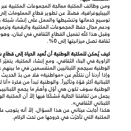
ومن وظائف المكتبة معالجة المجموعات المكتبية عبر 
البيبليوغرافية، فضلاً عن تطوير قطاع المعلومات إل
توسيع خدماتها وتنشيطها والعمل على إنشاء شبكة وطن
ودعم مجال حفظ المجموعات المكتبية والرقمية وترميمه
وقبل هذا كلّه تفعيل القطاع الثقافي في لبنان، وهو ا
ثقافة تصل ميزانيتها إلى 0%.
كيف
يُمكن
للمكتبة
الوطنية
أن
تُعيد
الحياة
إلى
قطاع
ش
الزاوية في البناء الثقافي. ومع إنشاء المكتبة، يتغيّر 
الوطنية سيجمع اللبنانيين المنقسمين في ما بينهم عل
وإذا أردنا أن نتكلّم عن «مواطنية» فلا من بدّ الحدي
اللبنانية أكثر قوّة وتأثيراً. والوطنية تبدأ من فكرة «أنا 
الوطنية سوف تكون هي أوّل وأهمّ ما يجمع اللبنانيين
يجعل من ثقافتنا الحالية مُشكّكا فيها إلاّ أن المكتبة ا
اللبناني الثقافي».
هكذا أجابت عيتاني عن هذا السؤال. إلاّ أنه يتوجب 
المكتبة التي تأخرّت في خروجها من تحت الركام.