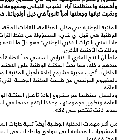
وأهميته
واستطلعنا
آراء
الشباب
اللبناني
ومفهومه
ل
ودمّرت
كيانها
وجعلتها
أمراً
ثانوياً
في
ذيل
أولوياتنا
.
فك
المكتبة الوطنية هي مكان للمطالعة، للقاءات العامّة، 
الوطنية هي قبل أي شيء المسؤولة عن حفظ التراث 
ماذا نعني بالتراث الفكري الوطني؟ «هو كلّ ما أنتجه وكت
وباللغات الأجنبية الأخرى.
علماً أنّ النتاج الفكري الاغترابي أساسي جداً انطلاقاً
عددهم داخله، مما يحثّ المكتبة الوطنية على الاهتمام
الداخل»، تُجيب مديرة مشروع إعادة تأهيل المكتبة الوطن
بالمفهوم الفرنسي عن طبيعة المكتبة الوطنية التي تتج
العامّة.
وبالفعل استطعنا عبر مشروع إعادة تأهيل المكتبة الو
بعدما كانت تقتصر على 32».
من أكبر مهمات المكتبة الوطنية أيضاً تلبية حاجات المو
المنشورات المختلفة التي تتوافق واتجاهات في الثقافة
المختلفة فيها.