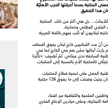
معنى
المكتبة
بعدما
أحرقتها
الحرب
الأهليّة
ان
هذا
التحقيق
للأبحاث... بل هي أكثر من ذلك. المكتبة
الفكري الوطني وحمايته.
به لبنانيون أو كُتب عنهم باللغة العربية
 من أنّ عدد اللبنانيين خارج لبنان يفوق أضعاف
 بإرث أبنائها ممّن هم في الخارج كما في
ية السابقة ندى عيتاني. ثمّ تُضيف: «تأثّرنا
لّى كالمكتبة الأم بالنسبة إلى المكتبات
طنية العمل على تنمية قطاع المكتبات
العامة وتطوير مجموعاتها، وهكذا ارتفع عددها في لبنان بحيث وصلت إلى ما يفوق 126 مكتبة
اطنين العلمية والثقافية عبر اقتناء
 اللبنانية، وعلى ميادين الإنتاج الفكري