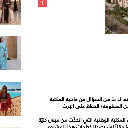
›
ه،
لا
بدّ
من
السؤال
عن
ماهية
المكتبة
ن
المعلومة؟
الحفاظ
على
الإرث
المكتبة
الوطنية
التي
اتخذّت
من
مبنى
كليّة
)
مقرّاً
لها،
رصدنا
خطوات
هذا
المشروع