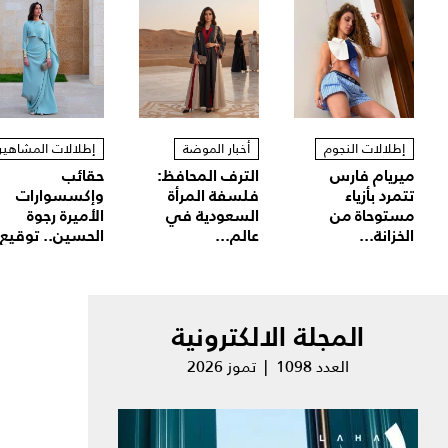
إطلالات النجوم
أخبار الموضة
إطلالات المشاهير
ميريام فارس
الترف المحافظ:
حقائب
تتمرد بأزياء
فلسفة المرأة
وإكسسوارات
مستوحاة من
السعودية في
الأميرة رجوة
الخزانة...
عالم...
الحسين.. توقيع.
المجلة الالكترونية
العدد 1098 | تموز 2026