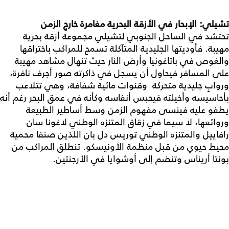
تشيلي: الإبحار في الأزقة البحرية مغامرة خارج الزمن
تحتشد في الساحل الجنوبي لتشيلي مجموعة أزقة بحرية
مهيبة. فأوديتها الجليدية المتآكلة تسمح للمراكب باختراقها
والغوص في باتاغونيا وأرض النار حيث تنهال مشاهد مهيبة
على المسافر فيحاول أن يسجل في ذاكرته صور أجرف نافرة،
وروابٍ جليدية متحركة وقنوات مائية شفافة، وهي تتلاعب
بأحاسيسه وأخيلته فيحبس أنفاسه وكأنه في عمق البحر رغم أنه
يطفو عليه فينسى مفهوم الزمن وسط أساطير الطبيعة
وروائعها، لا سيما في زقاق المتنزه الوطني لاغونا سان
رافاييل والمتنزه الوطني توريس دل بان اللذين صنفا محمية
محيط حيوي من قبل منظمة الأونيسكو. تنطلق المراكب من
بونتا أريناس وتنضم إلى أوشوايا في الأرجنتين.