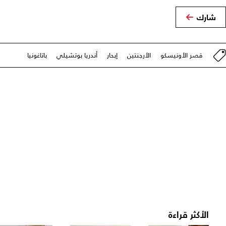
شارك
قصر الأونيسكو
الأرجنتين
إبحار
أندريا بوتشيلي
باتاغونيا
الأكثر قراءة