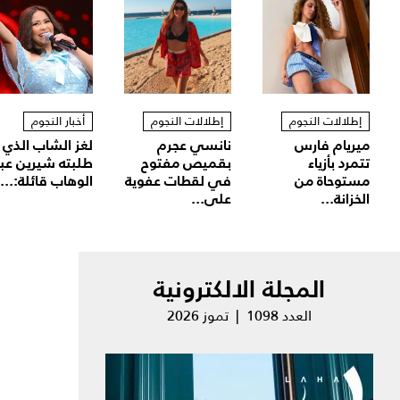
إطلالات النجوم
إطلالات النجوم
أخبار النجوم
ميريام فارس
نانسي عجرم
لغز الشاب الذي
تتمرد بأزياء
بقميص مفتوح
طلبته شيرين عب
مستوحاة من
في لقطات عفوية
الوهاب قائلة:...
الخزانة...
على...
المجلة الالكترونية
العدد 1098 | تموز 2026