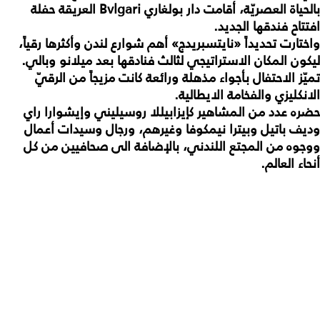
بالحياة
العصريّة،
أقامت
دار
بولغاري
Bvlgari
العريقة
حفلة
افتتاح
فندقها
الجديد
.
واختارت
تحديداً
«
نايتسبريدج
»
أهم
شوارع
لندن
وأكثرها
رقياً،
ليكون
المكان
الاستراتيجي
لثالث
فنادقها
بعد
ميلانو
وبالي
.
تميّز
الاحتفال
بأجواء
مذهلة
ورائعة
كانت
مزيجاً
من
الرقيّ
الانكليزي
والفخامة
الايطالية
.
حضره
عدد
من
المشاهير
كإيزابيللا
روسيليني
وإيشوارا
راي
وديف
باتيل
وبيترا
نيمكوفا
وغيرهم،
ورجال
وسيدات
أعمال
ووجوه
من
المجتع
اللندني،
بالإضافة
الى
صحافيين
من
كل
أنحاء
العالم
.