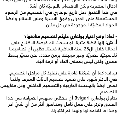
ادخال العصرنة ولكن الاهتمام بالنوعيّة كان أشدّ.
في هذا الفندق دخل تاريخ بولغاري في التصميم من الرسوم
المستعملة على الجدران وفوق الاسرة وعلى الستائر وايضاً
المواد الفضيّة الموجودة في كل مكان.
- لماذا وقع اختيار بولغاري عليكم لتصميم فنادقها؟
أ
.
ش
:
إنها قصّة مثيرة. لو سنحت لك فرصة الاطّلاع على
أعمالنا خلال ال25 سنة الماضية فستلاحظين أن تصاميمنا
كلاسيكيّة عصريّة وغير مرتبطة بزمن محدد. نحن نتميّز بنمط
عصريّ ولكن ليس بمعنى اتجاه أو نزعة آنيّة.
ب
.
ف
:
كما أن شركتنا قادرة على تنفيذ كل مراحل التصميم.
هي الاكثر شهرة على صعيد تصميم الاثاث المترف ولكننا
نعنى ايضاً بالهندسة الخارجية والتصميم الداخلي وكل مقاييس
التصميم.
تحاول بولغاري Bvlgari أن تتخطّى مفهوم الضيافة في هذا
الفندق وتركز على عمل كامل ومتناسق أكثر من أي شيْ آخر
وهذا ما نقدّمه لها ولهذا تم اختيارنا.