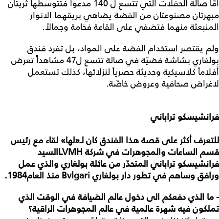
أمّا صالة الحفلات التي تتسع ل 140 مدعواً فتتوسطها ثريتان
مبهرتان مصنوعتان من الفضة يضاهي بريقهما الانوار
المنبعثة منهما فتضفي على القاعة فخامة وجمالاً.
ولم يقتصر استخدام الفضة على المواد، بل تفرد فندق
بولغاري بشاشة فضيّة في صالة تتسع ل47 مشاهداً تعرض
أفلاماً كلاسيكية وحديثة حصرياً لنزلائها، كذلك تستعمل
لاغراض صحافية وعروض خاصّة.
فرانشيسكو
تراباني
للتعرف
أكثر
على
قصة
هذا
الفندق
كان
لـ
«
لها
»
لقاء
مع
رئيس
قسم
الساعات
والمجوهرات
في
شركة
LVMH
السيد
فرانشيسكو
تراباني
المتحدّر
من
عائلة
بولغاري
والذي
عمل
ورافق
وساهم
في
تطور
دار
بولغاري
Bvlgari
منذ
العام
1984.
- ما الذي دفعكم الى دخول عالم الضيافة في الوقت الذي
تملكون فيه شهرة عالمية في عالم المجوهرات الراقية؟