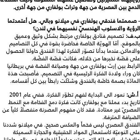
الدمج
بين
العصرية
من
جهة
وتراث
بولغاري
من
جهة
أخرى
.
- صممتما فندقي بولغاري في ميلانو وبالي. هل أعتمدتما
الرؤية والاسلوب الهندسيّ نفسيهما في لندن؟
ب
.
ف
:
تصميم فنادق بولغاري مرتبط بشكل وثيق وعميق
بالموقع. أمّا الهويّة الخاصة فحاضرة بقوة في كل التصاميم
والاماكن.عندما بدأنا تصوّر الفكرة لهذا الفندق حاولنا الحصول
على قصّة نخبرها من خلاله، فكانت قصّة الفضّة.
الرابط بين إرث بولغاري من جهة وصياغة الفضة في بريطانيا
كان وراء ولادة الفكرة الرئيسية في التصميم. فأصبحت هذة
المادّة بصمة خاصّة بالفندق وشكّلت رابطاً بين كل أقسامه.
أ
.
ش
:
نعود الى البداية لفهم تطوّر الفكرة. ففي عام 2001
تاريخ بدء عملنا مع بولغاري كانت فكرة دمج الفخامة مع النمط
العصريّ غير معتادة. فقد كان مفهوم العصرنة منفصلاً كلياً عن
الضيافة المترفة.
الفندق العصري ليس فخماً والعكس صحيح. في ميلانو شددنا
على النوعيّة كاستعمال المواد الحقيقية والحجارة السميكة
والاخشاب الاصليّة التي تعتبر مرادفاً للفخافة. في بالي حاولنا