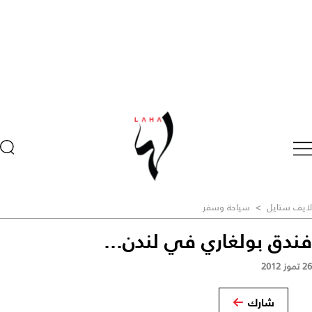
لايف ستايل
>
سياحة وسفر
فندق بولغاري في لندن...
26 تموز 2012
شارك