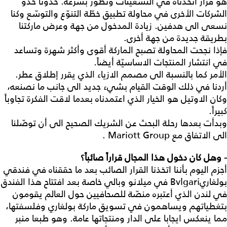
هو قرار اتخذناه في التسعينات وتطوّر بسرعة. حذونا حذو
الشركات الأخرى في محاولة تطبيق خطّة التنوّع والتوسّع وكنا
نسعى الى هدفين. زيادة المدخول من جهة وعرض ماركتنا
بطريقة جديدة من جهة أخرى.
فإذا نجحت المحاولة تصبح الماركة أقوى وأكثر شهرة وتساعد
في انتشار المنتجات الاساسيّة أيضاً.
الأمر كما بالنسبة الى مصمم الازياء الذي يقرر إطلاق عطر.
أردنا في ذلك الوقت القيام بشيء جديد الى جانب ما نصنعه،
وكان الاوتيل هو الخيار الذي اعتمدناه بعدما لاقت الفكرة تجاوباً
كبيراً.
وبدأت بعدها رحلة البحث عن الشريك الصحيح الى أن توصّلنا
الى الاتفاق مع Mariott Group .
- وهل كان دخول هذا المجال قراراً صائباً؟
أجزم اليوم بأننا اتخذنا القرار الصائب بعد ما حققناه في فندقي
بولغاريBvlgari في ميلانو وبالي خاصة بعد افتتاح هذا الفندق
في لندن الذي أعتبره منصّة للصحافيين حول العالم يقومون
بتغطياتهم ويساهمون في تسويق ماركة بولغاري وفلسفتها،
مما ينعكس ايجابا على الدار ومنتجاتها عامة. وهو طبعا منبر