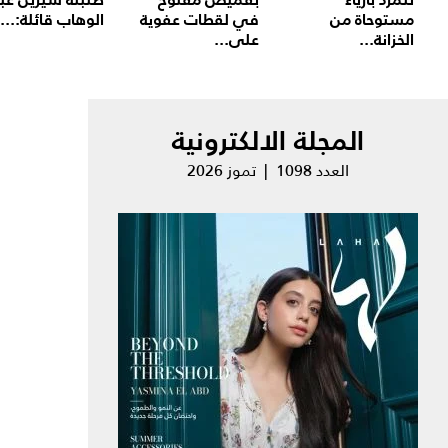
مستوحاة من
في لقطات عفوية
الوهاب قائلة:...
الخزانة...
على...
المجلة الالكترونية
العدد 1098 | تموز 2026