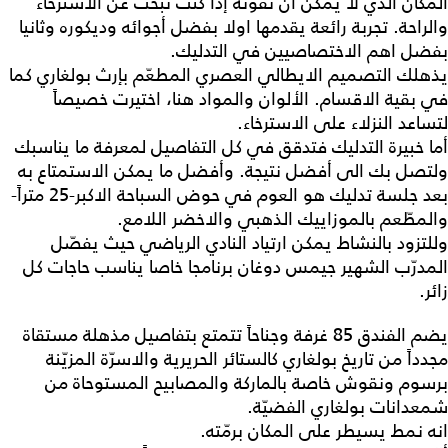
المكان الذي لا يمكن أن تفوته إذا كنت تبحث عن الاسترخاء
والراحة. تجربة رائعة يقدمها اولا بفضل أجوائه وديكوره وثانيا
بفضل اهم الاختصاصيين في التدليك.
يذهلك التصميم الايطالي العصري المطعّم بإرث بولغاري كما
في بقية الاقسام. الألوان والمواد هنا، اختيرت خصيصاً
لتساعد النزلاء على الاسترخاء.
أما خبيرة التدليك فتدقق في كل التفاصيل لمعرفة ما يناسبك
ولتصل بك الى أفضل نتيجة. وأفضل ما يمكن الاستمتاع به
بعد جلسة تدليك هو العوم في حوض السباحة الاكبر-25 متراً-
والمطّعم بالموزاييك الذهبي والاخضر اللامع.
وللتزود بالنشاط يمكن ارتياد النادي الرياضي حيث يفصّل
المدرّب الشهير جيمس دوغان برنامجا خاصا يناسب حاجات كل
زائر.
يضم الفندق 85 غرفة وجناحاً تتمتع بتفاصيل مذهلة مستقاة
مجدداً من تاريخ بولغاري كالستائر الحريرية والاسرّة المزيّنة
برسوم ونقوش خاصة بالماركة والمصابيح المستوحاة من
شمعدانات بولغاري الفضيّة.
انه نمط يسيطر على المكان برمّته.