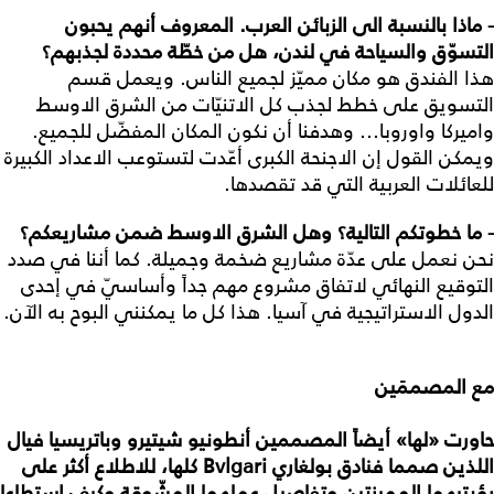
- ماذا بالنسبة الى الزبائن العرب. المعروف أنهم يحبون
التسوّق والسياحة في لندن، هل من خطّة محددة لجذبهم؟
هذا الفندق هو مكان مميّز لجميع الناس. ويعمل قسم
التسويق على خطط لجذب كل الاتنيّات من الشرق الاوسط
واميركا واوروبا... وهدفنا أن نكون المكان المفضّل للجميع.
ويمكن القول إن الاجنحة الكبرى أعّدت لتستوعب الاعداد الكبيرة
للعائلات العربية التي قد تقصدها.
- ما خطوتكم التالية؟ وهل الشرق الاوسط ضمن مشاريعكم؟
نحن نعمل على عدّة مشاريع ضخمة وجميلة. كما أننا في صدد
التوقيع النهائي لاتفاق مشروع مهم جداً وأساسيّ في إحدى
الدول الاستراتيجية في آسيا. هذا كل ما يمكنني البوح به الآن.
مع
المصممَين
حاورت
«
لها
»
أيضاً
المصممين
أنطونيو
شيتيرو
وباتريسيا
فيال
اللذين
صمما
فنادق
بولغاري
Bvlgari
كلها،
للاطلاع
أكثر
على
رؤيتيهما
المميزتين
وتفاصيل
عملهما
المشّوقة
وكيف
استطاعا