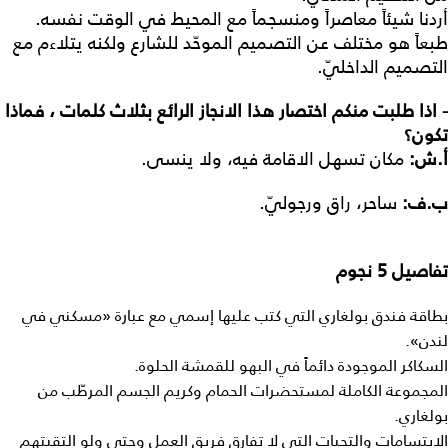
أردنا شيئاً معاصراً ومنسجماً مع المحيط في الوقت نفسه.
طبعاً هو مختلف عن التصميم الموحّد للشارع ولكنه يتلاءم مع
التصميم الداخليّ.
- اذا طلبت منكم اختصار هذا الانجاز الرائع بثلاث كلمات ، فماذا
تكون؟
أ
.
ش
:
مكان تسهل الاقامة فيه، ولا ينسى.
ب
.
ف
:
ساحر، راق ورجوليّ.
تفاصيل
5
نجوم
بطاقة فندق بولغاري التي كتب عليها إسمي مع عبارة «مسكني في
لندن».
السكاكر الموجودة دائماً في البهو للقمشة الحلوة.
المجموعة الكاملة لمستحضرات الحمام وكريم الجسم المرطّب من
بولغاري.
الابتسامات والتحيات التي لا تفارق فريق العمل وحتى ولو التقيتهم