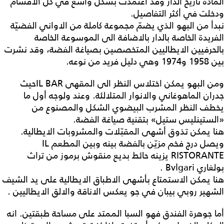
المادة تاريخ الدار وقد أعتمدت بشكل واسع في كل الاقسام
ودخلت في أكثر التفاصيل.
نبدأ من البهو الذي يضمّ مجموعة كاملة من الاواني الفضيّة
الفريدة الخاصة بالدار بالاضافة الى الموسوعة الخاصة
بالحرفيين الايطاليين المتخصصين بصياغة الفضة، وقد نشرت
بين 1958 و1974 وهي دليل فريد من نوعه.
ومن البهو يمكن اختلاس النظر الى المقهى IL BARحيث
جدران الماهوغاني والانوار المتلالئة. وعند ولوجه أول ما
يخطف النظر المشرب البيضوي الشكل والمصنوع من
«الستينليس ستيل» بتقنية صياغة الفضة.
هنا يمكن تذوق أشهى المقبّلات والمشروبات الايطالية.
ويصل درج فخم مزيّن بالفضة بينه وبين المطعم IL
RISTORANTE يزينه حائط بديع منقوش برموز من تراث
بولغاري Bvlgari .
هنا يمكن الاستمتاع بأشهى الاطباق الايطالية على يد الشيف
الشهير روبي بيبان في جو يعكس الاناقة والالق الايطاليين .
أما جوهرة الفندق فهو السبا الممتد على مساحة طبقتين. انه