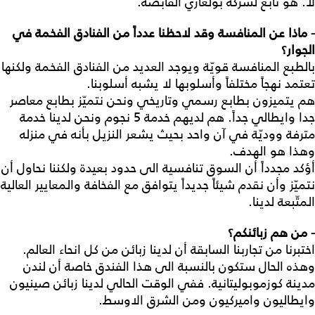
لا. هو تابع لشركة بولغاري القابضة.
- ماذا عن المنافسة وقد لاحظنا عدداً من الفنادق الفخمة في
الجوار؟
بالطبع المنافسة قويّة ويوجد العديد من الفنادق الفخمة ولكنها
تعتمد نهجاً مختلفاً وأسلوبها لا يشبه أسلوبنا.
هم يتميزون بطابع رسمي وتاريخي ونحن نتميّز بطابع معاصر
جدا وايطالي جداً. هم لديهم خدمة 5 نجوم ونحن لدينا خدمة
مترفة ووديّة في آن واحد بحيث يشعر النزيل بأنه في منزله
وهذا هو الهدف.
أؤكد مجدداً أن السوق تنافسية الى حدود بعيدة ولكننا نحاول أن
نتميّز وأن نقدم شيئاً جديداً يتوافق مع الفخافة والمعايير العالية
المتّبعة لدينا.
- من هم زبائنكم؟
اختبرنا من تجاربنا السابقة أن لدينا زبائن من كل انحاء العالم.
وهذه الحال ستكون بالنسبة الى هذا الفندق خاصة أن لندن
مدينة كوزموبوليتانية. ففي الوقت الحالي لدينا زبائن صينيون
وايطاليون واميركيون ومن الشرق الاوسط.