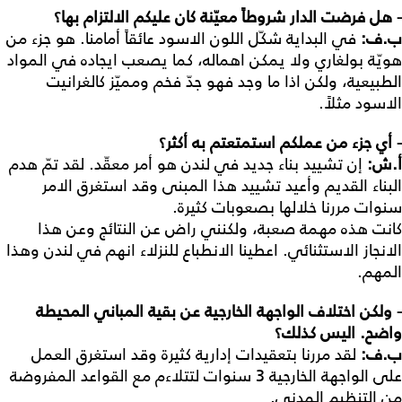
- هل فرضت الدار شروطاً معيّنة كان عليكم الالتزام بها؟
ب
.
ف
:
في البداية شكّل اللون الاسود عائقاً أمامنا. هو جزء من
هويّة بولغاري ولا يمكن اهماله، كما يصعب ايجاده في المواد
الطبيعية، ولكن اذا ما وجد فهو جدّ فخم ومميّز كالغرانيت
الاسود مثلاً.
- أي جزء من عملكم استمتعتم به أكثر؟
أ
.
ش
:
إن تشييد بناء جديد في لندن هو أمر معقّد. لقد تمّ هدم
البناء القديم وأعيد تشييد هذا المبنى وقد استغرق الامر
سنوات مررنا خلالها بصعوبات كثيرة.
كانت هذه مهمة صعبة، ولكنني راض عن النتائج وعن هذا
الانجاز الاستثنائي. اعطينا الانطباع للنزلاء انهم في لندن وهذا
المهم.
- ولكن اختلاف الواجهة الخارجية عن بقية المباني المحيطة
واضح. اليس كذلك؟
ب
.
ف
:
لقد مررنا بتعقيدات إدارية كثيرة وقد استغرق العمل
على الواجهة الخارجية 3 سنوات لتتلاءم مع القواعد المفروضة
من التنظيم المدني.