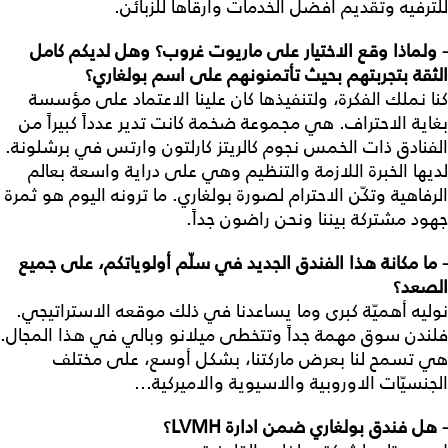
للترفيه وتقديم أفضل الخدمات وأرقاها للزبائن.
- ولماذا وقع الاختيار على ماريوت غروب؟ وهل لديكم كامل
الثقة بتجربتهم بحيث تأتمنونهم على اسم بولغاري؟
كنا نملك الفكرة، ولتنفيذها كان علينا الاعتماد على مؤسسة
بغاية الاحتراف. هي مجموعة ضخمة كانت تدير عدداً كبيراً من
الفنادق ذات الخمس نجوم كالريتز كارلتون وارتس في برشلونة.
لديها الخبرة اللازمة والتنظيم وهي على دراية واسعة بعالم
الرفاهية وتكّن الاحترام لصورة بولغاري. ما ترونه اليوم هو ثمرة
جهود مشتركة بيننا ونحن راضون جداً.
- ما مكانة هذا الفندق الجديد في سلّم أولوياتكم، على جميع
الصعد؟
نوليه أهميّة كبرى وما يساعدنا في ذلك موقعه الاستراتيجي.
فلندن سوق مهمة جداً وتتخطى ميلانو وبالي في هذا المجال.
هي تسمح لنا بعرض ماركتنا، بشكل أوسع، على مختلف
الجنسيّات الاوروبية والاسيوية والاميركية...
- هل فندق بولغاري ضمن ادارة
LVMH
؟