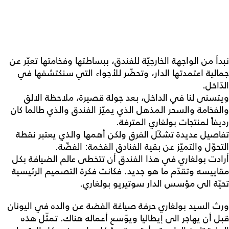
نبدأ من الواجهة الخارجيّة للفندق، ببساطتها وفخامتها تعبّر عن
جمالية اعتمدتها الدار، وتحضّر للأجواء التي سنكتشفها في
الدّاخل.
ويتسنى لنا في الداخل، بعد جولة قصيرة، ملاحظة الالق
والفخامة والسحر المذهل الذي يميّز الفندق والذي طالما كان
رديفاً لمنتجات بولغاري المترفة.
تفاصيل عديدة تشكّل الفرق ولكن أهمها والذي يعتبر نقطة
التحوّل والتميّز عن بقية الفنادق الفخمة: الفضّة.
أرادت بولغاري في هذا الفندق أن تتخطى عالم الضيافة بكل
مقاييسه وتقدّم ما هو جديد. فكانت فكرة التصميم الرئيسية
تحيّة الى مؤسس الدار سوتيريو بولغاري.
ورث السيد بولغاري حرفة صياغة الفضة عن والده في اليونان
قبل أن يهاجر الى إيطاليا ويوّسع أعماله هناك. تمثّل هذه