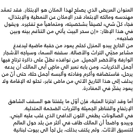
العنوان العريض الذي يصلح لهذا المكان هو الإبتكار. فقد تعمّد
مهندسه ومالكه الإبتعاد قدر الإمكان عن النمطية والإبتذال،
فجاء كلّ شيء لصيقاً بشخصيته، ومتماهياً مع تفكيره. ويقول
في هذا الإطار: «إن سحر البيت يأتي من التناغم بينه وبين
صاحبه».
من الخارج يبدو المنزل كحلم يعود من حقبة ماضية ليدغدغ
مشاعر محبّي التراث والأصالة. سقفه السماء وسياجه الأشجار
الوارفة والأخضر الجميل. من نوافذه نطلّ على ذاكرة ترتاح فيها
أجمل الذكريات، ومن بابه نعبر الى ماضٍ أبى المالك أن يدعه
يرحل، فاستضافه وأكرم وفادته وألبسه أجمل حلة، حتى أنّ من
يدلف إلى هذا التاريخ الآتي من ماض غابر، تحلو له الإقامة ولا
يعود يفكّر في المغادرة.
أما وقد اجتزنا العتبة، فإن أوّل ما يلفتنا هو السقف الشاهق
الإرتفاع والقناطر الجميلة والثريات الضخمة المتدلية.
في الصالونات يطغى اللون الدافئ الذي غلب عليه البني.
ويبدو واضحاً أن المالك طاف في أكثر من بلد حول العالم
لتنسيق الأثاث. ولم يكتف بذلك، بل لجأ الى بيوت لبنانية