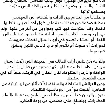
أثاثاً هو مزيج من الإثنين، فإلى جانب القماش الشرقي لبعض
الأثاث والستائر، وضع كنبة إنكليزية من الجلد البني مخرّمة
بمسامير تراثية.
وإنطلاقا من التلازم بين التراث والثقافة، أتى المهندس
بمكتبة ضخمة من طبقات عدة على طول أحد الجدران، تتخللها
نافذة. وقد استراحت فيها كتب ودواوين من أكثر من حقبة. ولم
يهمل برونست الجانب الفني، إذ إنه عندما يدعو أصدقاءه الى
الغداء أو العشاء، تصدح في أرجاء المنزل نغمات معزوفات
لموزارت أو صوت أم كلثوم أو ماريا كالاس اللتين يعشق
صوتيهما.
وللراحة ركن خاص أراده المالك في الحديقة التي زنّرت المنزل
من كلّ اتجاه. الجلسة هنا لها نكهة مميزة في ظلال الأشجار
الوارفة والأزهار المتنوعة، لكأن المكان في الريف، علماً أنه في
قلب العاصمة المكتظة.
ومن العرائش المتداخلة والملتفة، تدلّت أكثر من ثريا تراثية من
النحاس، أضفت جواً من الرومانسية الخالصة.
يخرج الزائر من هذا المنزل معطّراً بعبق التاريخ ومذهولاً بإلتقاء
الحضارات، وينسلخ، على مضض، عن روعة المكان.