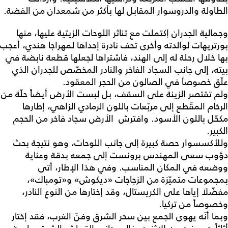
الطاولة والدروسوار المقابل لها بأكثر من شمعدان من الفضة.
وجمالية الجدران إكتملت مع تناثر اللوحات الزيتية عليها، منها
بورتريهات لوالدته وأخرى تحف نادرة إحداها لمهراجا هندي، أعجب
بها خلال رحلة له إلى الهند، فاشتراها لجعلها قطعة نابضة في
بيته، إلى جانب السجاد الفاخر والنادر المخصّص للجدران الذي
علّق خصوصاً في الصالون من الحجر المعقود.
ولم تقتصر الزينة على السقف، بل لبست الأرض أيضاً حلّة من
الرخام المقّطع إلى مربّعات باللون الرمادي الزاهي، إطارها
مكحّل باللون الأسود. وافترش الأرض سجاد فاخر من الحجم
الكبير.
وللأكسسوار حصة كبيرة إلى جانب اللوحات، وهو نتيجة بحث
دؤوب سعى المهندس برونست إلى جمعه بدقة وعناية
ووضعه في المكان المناسب. وفي هذا الإطار، أتى
بمجموعات متميّزة من الزجاجات «ديكوش» و«تومباك»،
مفضّلاً إياها على الكريستال، وقد إختارها من النوع النادر،
وخصوصاً من تركيا.
وبما أنّه يهوى الجمع بين سحر الشرق وفنّ الغرب، فقد إختار