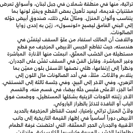
تراثية، منها في منطقة شملان في جبل لبنان، وأسواق تعرض
مقتنياتٍ قديمة، ليعيد تأهيلَ بعض القطع ويغيّر لونها بما
يتناسب وألوان المنزل. ومثالٌ على ذلك، صندوق أبيض حوّله
إلى البني الغامق ليصبح «كونسول»، زيّن به إحدى زوايا
الصالونات.
واللافت أن المالك استفاد من علوّ السقف ليتفنّن في
هندسته، حيث تقاطع الجبس الأبيض المزخرف مع قطع
مستطيلة من الخشب المعتّق، انبعثت منها الأنارة المباشرة
وغير المباشرة. وقابل الفنّ في السقف تفنّن على الجدران.
ونظراً إلى إرتفاعها، طلي نصفها الأسفل بلون معيّن بما
يتلاءم والأثاث. مثلاً، في أحد الصالونات مال اللون إلى
الزهري، وفي الآخر إلى البيج، وفي جلسة ثالثة إلى الفستقي.
أما الجزء الأعلى فلبس حلّة بيضاء في قسم منه، والقسم
الآخر زيّنته اللوحات الزيتية بشكلها المستطيل، ووضعت فوق
الباب أو النافذة لتذكرّ بالطراز الباروكي.
ولأنّ المنزل تراثي بإمتياز، لعبت القناطر المزخرفة بالحديد
الأبيض دوراً أساسياً في إظهار القيمة التاريخية إلى جانب
الأقبية والجدران الحجر المعتّقة، التي احتضنت غرفة الطعام
بطاولتها الخشب المربعة وكراسيها الكلاسيكية. وازدانت