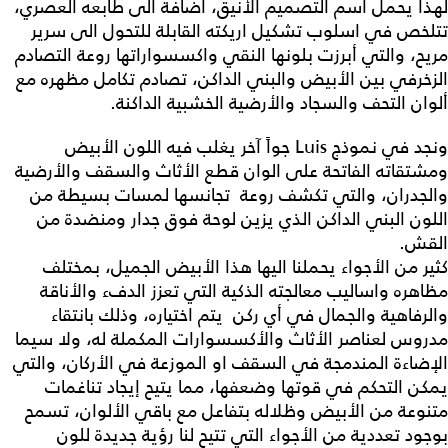
لهذا يحمل اسم التصميم الأنيق، اضافة الى طابعه العصري،
تتلخص في اسلوب تشكيل اريكته القابلة للتحول الى سرير
مريح، والتي أبرزت بلونها النقي واكسسواراتها روعة التصادم
الزخرفي بين الأبيض والبني الداكن، تصادم تكامل مظهره مع
ألوان التحف والسجاد والأرضية الخشبية الداكنة.
ونجد في نموذج Luis جواً آخر يغلب فيه اللون الأبيض
ومشتقاته الفاتحة على الوان قطع الأثاث والسقف والأرضية
والجدران، والتي تكشف روعة تجانسها لمسات بسيطة من
اللون البني الداكن الذي يزين لوحة فوق جدار ومنضدة من
القش.
كثير من الأجواء يحملنا اليها هذا الأبيض الجميل، بمختلف
مظاهره واساليب معالجته الذكية التي تعزز الدفء والأناقة
والرفاهية والجمال في أي ركن يتم اختياره، وذلك بانتقاء
مدروس لعناصر الأثاث والأكسسوارات المكملة له، ولا سيما
الإضاءة المندمجة في السقف او الموزعة في الأركان، والتي
يمكن التحكم في قوتها وضعفها، مما يتيح إيجاد تناغمات
متنوعة من الأبيض وظلاله بتفاعل مع باقي الألوان، تسمح
بوجود تعددية من الأجواء التي تتيح لنا رؤية جديدة للون