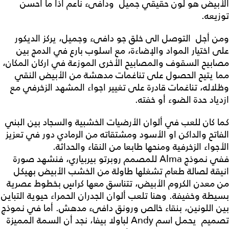
الأبيض هو لون حقيقي جميل ودافىء ناعم اذا ما أُحسن
توزيعه.
ومن أجل التوصل الى خلق جو دافىء وجميل، يركز الديكور
على اختيار المواد والإضاءة، مع اسلوب بارع في الدمج بين
مصابيح السقوف والمصابيح الأخرى الموزعة في اركان المكان،
مما يتيح الحصول على تناغمات مدهشة من الأبيض النقي
وظلاله، تناغمات قادرة على تغيير اجواء المشهد الزخرفي مع
ازدياد حدة الضوء أو خفته.
كما كان للعب في ألوان الأرضيات الخشبية والسجاد بين البني
الفاتح والداكن او الأسود ومشتقاته من الرمادي دور في تعزيز
الأجواء الزخرفية ومنحها طابعا من النقاء والحداثة.
ففي نموذج Alma للمصمم روبرتو بيربياري، فنشهد صورة
انيقة لصالة طعام تشغلها طاولة من الخشب الأبيض بهيكل
من معدن الكروم الأبيض، تتناسق معها كراسٍ بخطوط عصرية
بسيطة وخفيفة. وهنا تلعب ألوان الجدران الحمراء حيوية التباين
بين اللونين، بنقاء خالص ورونق دافىء مدهش. أما في نموذج
تصميم يحمل اسم Andy لباولا بيفا، نجد أن السمة المميزة