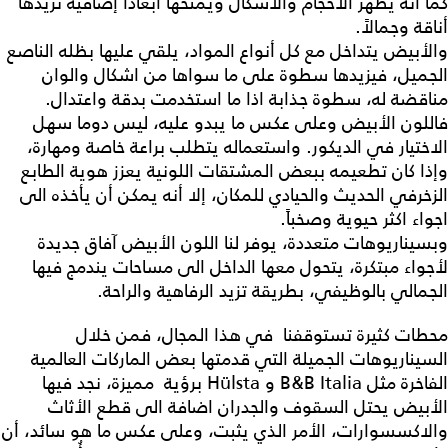
كما أنه يظهر الأحجام والأشكال ويمنحها أبعاداً إضافية تزيدها
أناقة وجمالاً.
والأبيض يتداخل مع كل أنواع المواد، يلقي عليها بظله الناصع
الجميل، فيزيدها سطوة على ما سواها من اشكال والوان
مناقضة له، سطوة جذابة اذا ما استخدمت بدقة واعتدال.
فاللون الأبيض وعلى عكس ما يبدو عليه، ليس دوما سهل
الاختيار في الديكور. واستعماله يتطلب براعة خاصة ومهارة،
وإذا كان تطعيمه ببعض المشتقات اللونية يعزز هوية الطابع
الزخرفي الحديث والحيادي للمكان، إلا أنه يمكن أن يأخذه الى
اجواء اكثر حيوية وصخباً.
وبسيناريوهات متعددة، يوفر لنا اللون الأبيض آفاق جديدة
لأجواء مبتكرة، يتحول معها الداخل الى مساحات يندمج فيها
الجمالي بالوظيفي، بطريقة تزيد الرفاهية والراحة.
محطات كثيرة تستوقفنا في هذا المجال، فمن خلال
السيناريوهات الجميلة التي قدمتها بعض الماركات العالمية
الفاخرة مثل B&B Italia و Hülsta برؤية مميزة، نجد فيها
الأبيض يحتل السقوف والجدران اضافة الى قطع الأثاث
والاكسسوارات، الأمر الذي يثبت، وعلى عكس ما هو سائد، أن