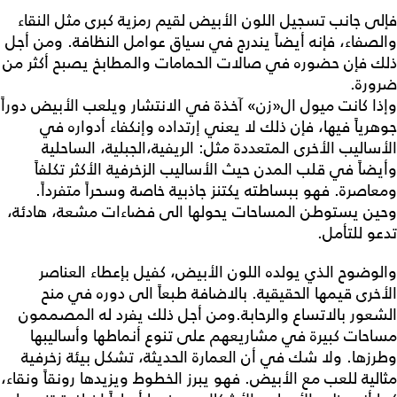
فإلى جانب تسجيل اللون الأبيض لقيم رمزية كبرى مثل النقاء
والصفاء، فإنه أيضاً يندرج في سياق عوامل النظافة. ومن أجل
ذلك فإن حضوره في صالات الحمامات والمطابخ يصبح أكثر من
ضرورة.
وإذا كانت ميول ال«زن» آخذة في الانتشار ويلعب الأبيض دوراً
جوهرياً فيها، فإن ذلك لا يعني إرتداده وإنكفاء أدواره في
الأساليب الأخرى المتعددة مثل: الريفية،الجبلية، الساحلية
وأيضاً في قلب المدن حيث الأساليب الزخرفية الأكثر تكلفاً
ومعاصرة. فهو ببساطته يكتنز جاذبية خاصة وسحراً متفرداً.
وحين يستوطن المساحات يحولها الى فضاءات مشعة، هادئة،
تدعو للتأمل.
والوضوح الذي يولده اللون الأبيض، كفيل بإعطاء العناصر
الأخرى قيمها الحقيقية. بالاضافة طبعاً الى دوره في منح
الشعور بالاتساع والرحابة.ومن أجل ذلك يفرد له المصممون
مساحات كبيرة في مشاريعهم على تنوع أنماطها وأساليبها
وطرزها. ولا شك في أن العمارة الحديثة، تشكل بيئة زخرفية
مثالية للعب مع الأبيض. فهو يبرز الخطوط ويزيدها رونقاً ونقاء،