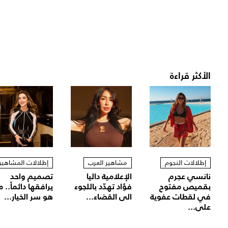
الأكثر قراءة
إطلالات النجوم
مشاهير العرب
إطلالات المشاهير
نانسي عجرم
الإعلامية داليا
تصميم واحد
بقميص مفتوح
فؤاد تهدّد باللجوء
يرافقها دائماً.. م
في لقطات عفوية
الى القضاء...
هو سر الخيار...
على...