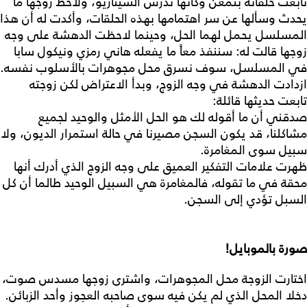
تابعت حلقاته بتمعّن وكأنها تدرس السيناريو، ولاحظ زوجها ما
يحدث وسألها عن سر اهتمامها بهذه الحلقات، وأكدت له أن هذا
المسلسل يحمل لهما الحل، وحينما لاحظت الدهشة على وجه
زوجها قالت له: سننفذ معاً ما يفعله هاني رمزي ونيكول سابا
في المسلسل، سوف نسرق محل مجوهرات بالأسلوب نفسه.
ازدادت الدهشة في وجه الزوج، وبدأ الاعتراض لكن زوجته
تابعت حديثها قائلة:
صدقني أن ما أقوله لك هو الحل الأمثل والوحيد لجميع
مشاكلنا، قد يكون السجن مصيرنا في حالة استمرار الديون، ولا
سبيل سوى المغامرة.
ظهرت علامات التفكير العميق على وجه الزوج الذي أدرك أنها
محقة في ما تقوله، فالمغامرة هي السبيل الوحيد طالما أن كل
السبل تؤدي إلى السجن.
صورة بالموبايل!
اختارت الزوجة محل المجوهرات، واشترى زوجها مسدس صوت،
دخلا المحل الذي لم يكن فيه سوى صاحبه العجوز وأحد الزبائن.