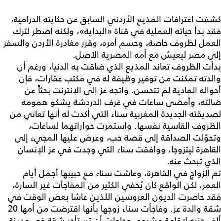
كشفت اعترافات المذيع الأردني السابق عن حكايته الدرامية،
فقد بدأ حياته العملية في قناة «البداية»، ولكنه اضطر لترك
العمل لظروف خاصة، وحسم أمره، وقرر مغادرة الأردن والسفر
إلى مصر ليعيش مع أمه المصرية الأصل.
بدأت الظروف تعاند المذيع الذي ضاقت به الدنيا، ورغم أن
والدته تمكنت من توفير وظيفة له في مكتب عقارات، فإن
أحواله المادية لم تتحسن. واتجه عز إلى الإنترنت بحثاً عن
ضالته، وأمضى ساعات في غرف الدردشة يشكو همومه
لصديقته الجديدة المغربية سناء التي أكدت له أنها تعاني من
الظروف القاسية نفسها. واستمرت حواراتهما لساعات،
وتحوّلت الصداقة إلى قصة حب، وعرض عليها المجيء إلى
القاهرة ليتزوجا، ووافقت سناء التي وجدت في عز الإنسان
الذي تبحث عنه.
تم الزواج في القاهرة، وعاشت سناء مع حبيبها أجمل أيام
العمر، لكن الواقع كان يُخفي الكثير من المفاجآت غير السارة،
فقد حاصرت الديون العروسين اللذين عاشا بعض الوقت في
شقة والدة عز. وفاجأت سناء زوجها بأنها اقترضت من أمها 20
ألف جنيه لإقامة مشروع، وحاولت أن تستأجر شقة في مدينة