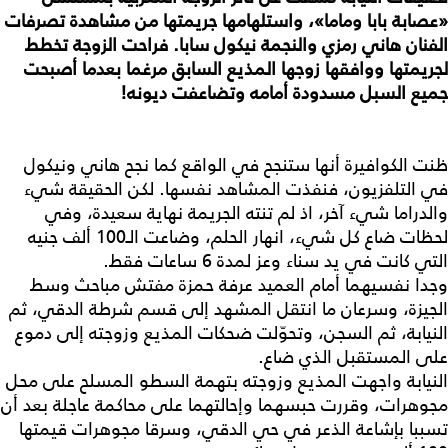
«عصابة بابا وماما»، واستلهامها جريمتها من مشاهدة تصرفات
الفنان هاني رمزي والنجمة نيكول سابا. فراحت الزوجة تخطط
لجريمتها ووافقها زوجها المذيع السابق مرغما بعدما أصبحت
جميع السبل مسدودة أمامه وتضاعفت ديونه!
ظنت الكوافيرة أنها ستنجح في الواقع كما نجح هاني ونيكول
في التلفزيون، فنفذت المشاهد نفسها. لكن الحقيقة شيء
والدراما شيء آخر، اذ لم تنته الجريمة نهاية سعيدة، وفي
لحظات ضاع كل شيء، انهار الحلم، وضاعت الـ100 ألف جنيه
التي كانت في يد سناء وعز لمدة 6 ساعات فقط.
وجدا نفسيهما أمام العميد عرفة حمزة مفتش مباحث وسط
الجيزة، وسرعان ما انتقل المشهد إلى قسم شرطة الدقي، ثم
النيابة، ثم السجن، وتحوّلت ضحكات المذيع وزوجته إلى دموع
على المستقبل الذي ضاع.
النيابة واجهت المذيع وزوجته بتهمة السطو المسلح على محل
مجوهرات، وقررت حبسهما وإحالتهما على محاكمة عاجلة بعد أن
تسببا بإشاعة الذعر في حي الدقي، وسرقا مجوهرات قيمتها