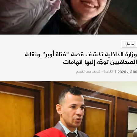
قضايا
وزارة الداخلية تكشف قصة "فتاة أوبر" ونقابة
الصحافيين توجّه إليها اتهامات
06 آب 2026
|
القاهرة - شريف عبد الفهيم