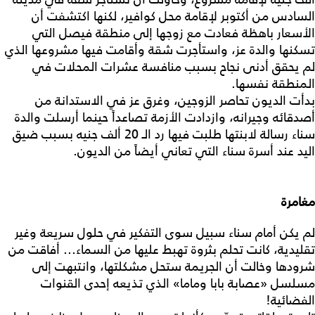
السادس من أكتوبر لإقامة محل كوافير، لكنها اكتشفت أن
الأسعار باهظة فعادت مع زوجها إلى منطقة فيصل التي
تسكنها والدة عز، واستأجرت شقة وأقامت فيها مشروعها الذي
لم يحقق أدنى نجاح بسبب منافسة عشرات المحلات في
المنطقة نفسها.
بدأت الديون تحاصر الزوجين، وغرق عز في الاستدانة من
أصدقائه وجيرانه، وازدادت الأزمة تصاعداً حينما أرسلت والدة
سناء رسالة لابنتها طلبت فيها رد الـ 20 ألف جنيه بسبب ضيق
اليد عند أسرة سناء التي تعاني أيضاً من الديون.
مغامرة
لم يكن أمام سناء سبيل سوى التفكير في حلول سريعة وغير
تقليدية، كانت تحلم بثروة تهبط عليها من السماء... أفاقت من
شرودها وخالت أن الجريمة ستحل مشكلتها، وانتبهت إلى
مسلسل «عصابة بابا وماما» الذي تذيعه إحدى القنوات
الفضائية!