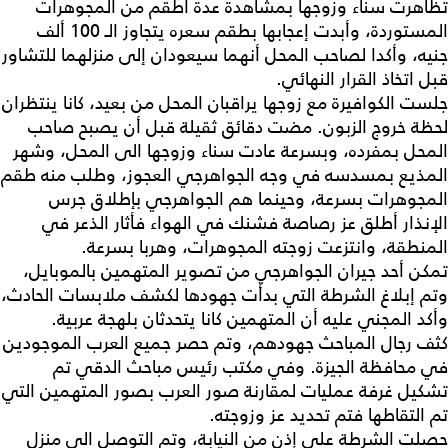
تظاهرت سناء وزوجها بمشاهدة عدة أطقم من المجوهرات
المستوردة، وأبدت إعجابها بطقم سعره يتجاوز الـ 100 ألف
جنيه، وأكدا لصاحب المحل أنهما سيعودان إلى منزلهما للتشاور
قبل اتخاذ القرار النهائي.
جلست الكوافيرة مع زوجها يراقبان المحل من بعيد، كانا ينتظران
لحظة خروج الزبون. مضت دقائق ثقيلة قبل أن يصبح صاحب
المحل بمفرده، وبسرعة عادت سناء وزوجها الى المحل، وشهر
المذيع بمسدسه في وجه الجواهرجي العجوز، وطلب منه طقم
المجوهرات بسرعة، وحينما هم الجواهرجي بإطلاق جرس
الإنذار أطلق عز رصاصة فشنك في الهواء فأثار الذعر في
المنطقة، وانتزعت زوجته المجوهرات، وهربا بسرعة.
تمكن أحد جيران الجواهرجي من تصوير المتهمين بالموبايل،
وتم إبلاغ الشرطة التي بدأت جهودها لكشف ملابسات الحادث،
وأكد المجني عليه أن المتهمين كانا يتحدثان بلهجة عربية.
كثف رجال المباحث جهودهم، وتم حصر جميع العرب الموجودين
في محافظة الجيزة. وفي مكتب رئيس مباحث الدقي تم
تشكيل غرفة عمليات لمقارنة صور العرب بصور المتهمين التي
تم التقاطها فتم تحديد عز وزوجته.
حصلت الشرطة على إذن من النيابة، وتم التوصل الى منزل