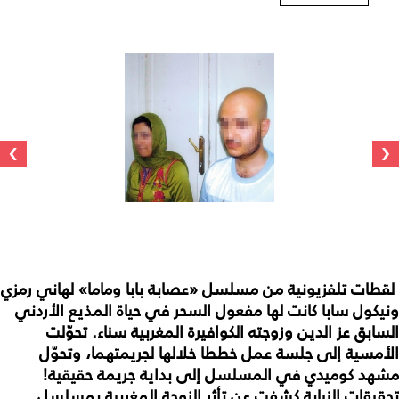
›
‹
لقطات تلفزيونية من مسلسل «عصابة بابا وماما» لهاني رمزي
ونيكول سابا كانت لها مفعول السحر في حياة المذيع الأردني
السابق عز الدين وزوجته الكوافيرة المغربية سناء. تحوّلت
الأمسية إلى جلسة عمل خططا خلالها لجريمتهما، وتحوّل
مشهد كوميدي في المسلسل إلى بداية جريمة حقيقية!
تحقيقات النيابة كشفت عن تأثر الزوجة المغربية بمسلسل