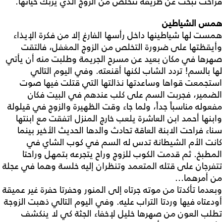
فراحت تبحث عن طريقة تتخلص من الزوج الذي يربك حياتها.‍‍‍‍‍‍‌‌‌‌‌‌‌‌‌‌‌‌‌‌‌
همس الشياطين
همست لها شياطينها داخل رأسها الفارغ إلا من فكرة الإيذاء
وأيقظتها على ضرورة التخلص من الزوج المغفل، فالتقت
صهرها في مكان بعيد عن مسرح الجريمة وطلبت منه أن يأتي
لها بالسم! تردد الشاب لكنها أقنعته. وفي اليوم التالي
استجمعت قواها وساعدتها نذالتها التي قتلت فيها صوت
الضمير، فجربت السم على كلب عندهم في البيت فكان
مفعوله مناسباً جداً، ولما جاء وقت الظهيرة والزوج في قيلولة
وابنها أحمد ابن العاشرة يلعب خارج المنزل اتفقت مع ابنتها
سناء فراحت الابنة العاقة تحادث والدها الحديث الأخير بينما
كانت الأم الشيطانة تدس له السم في كوب الشاي في
المطبخ. ثم قدمت الكوب للزوج وراح يتجرعه بتمهل وراحتا
تتفرجان على قتله المتعمد وتنظران إليه خلسة وهما في عجلة
من أمرهما...
وبعدما تأكدتا من موته جرتاه إلى المنور وحفرتا حفرة غير عميقة
أودعتاه فيها وردتا التراب عليه. وفي اليوم التالي ذهبت الزوجة
تطلب العون من صهرها خليل لإخفاء الجثة كي لا ينكشف