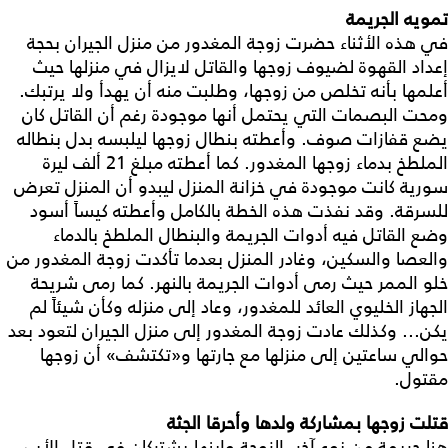
تمويه الجريمة
في هذه الأثناء حضرت زوجة المغدور من منزل الجيران بحجة
إعداد القهوة لضيوف زوجها والقاتل لايزال في منزلها حيث
أعلمها بأنه تخلص من زوجها، وطلبت منه أن يهدأ ولا يرتبك.
ومحت البصمات التي يحتمل أنها موجودة رغم أن القاتل كان
يضع قفازات صوف. وأعطته بنطال زوجها ليلبسه بدل بنطاله
الملطخ بدماء زوجها المغدور.‏ كما أعطته مبلغ 21 ألف ليرة
سورية كانت موجودة في خزانة المنزل ليبدو أن المنزل تعرض
للسرقة.‏ وقد نفذت هذه الخطة بالكامل وأعطته كيساً أسود
وضع القاتل فيه أدوات الجريمة والبنطال الملطخ بالدماء
والعصا والسكين، وغادر المنزل بعدما تأكدت زوجة المغدور من
خلو الممر حيث رمى أدوات الجريمة بالنهر. كما رمى شريحة
الجهاز الخليوي العائد للمغدور، وعاد إلى منزله وكأن شيئاً لم
يكن... وكذلك عادت زوجة المغدور إلى منزل الجيران لتعود بعد
حوالي ساعتين إلى منزلها مع جارتها و«تكتشف» أن زوجها
مقتول.
قتلت زوجها بمشاركة ولدها وأحرقا الجثة
هنا جريمة من نوع آخر، الزوجة وابنها يشتركان في قتل الأب