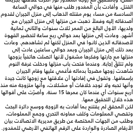
القتل. وأفادت بأن المغدور طلب منها في حوالي الساعة
السادسة من مساء يوم مقتله الذهاب إلى منزل الجيران لقدوم
أصدقائه إليه وفعلاً ذهبت من منزلها إلى منزل الجيران مع
ولديها، الأول البالغ من العمر ثلاث سنوات والثاني ثمانية
أشهر. وعادت إلى منزلها بعد حوالي ربع ساعة لتحضير القهوة
لأصدقائـه الذين كانـوا في المنزل لكنها لم تشاهدهم. وعادت
بعد ذلك إلى منزل الجيران وبعد حوالي ساعتين عادت إلى
منزلها مع جارتها وفكرها مشغول لأنها اتصلت هاتفياً بزوجها
ولم تتلقّ إجابة. وعندما فتحت باب منزلها ودخلت غرفة النوم
شاهدت زوجها مضرجاً بدمائه فأغمي عليها وقام الجيران
بإسعافها. وتقول في إفادتها أن علاقتها مع زوجها كانت جيدة
وأنها تحبه ولا توجد خلافات أو مشكلات، وأنها متزوجة منه منذ
أربع سنوات أي عندما كان عمرها 15 سنة.‏ وأصرّت على أقوالها
هذه خلال التحقيق معها.‏
لكن المحقق لم يقتنع بما أفادت به الزوجة ووسع دائرة البحث
وتقصي المعلومات وكلف معاونه التحري وجمع المعلومات،
وطلب من الجهات المختصة عن طريق مديرية الاتصالات بيان
الأرقام الصادرة والواردة على الرقم الهاتفي الأرضي للمغدور.