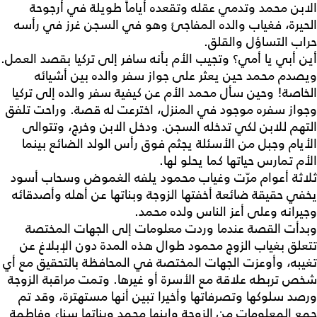
الابن محمد وتدمي عقله وتقعده أياماً طويلة في أرجوحة
الحيرة، فغياب والده المفاجئ وهو في السجن غرز في رأسه
حراب التساؤل والقلق.
أين أبي يا أمي؟ وتجيب الأم بأنه سافر إلى تركيا بقصد العمل.
ويصدم محمد حين يعثر على جواز سفر والده بين أشيائه
الخاصة! وحين سأل محمد الأم عن كيفية سفر والده إلى تركيا
وجواز سفره موجود في المنزل، اخترعت له قصة. وراحت تلفق
التهم للابن لكي تدخله السجن. ودخل الابن وخرج، وتتوالى
الأيام وجبل من الأسئلة يجثم فوق رأس الولد الضائع بينما
الأم تمارس حياتها كما يحلو لها.
ثلاثة أعوام مرّت وغياب محمود يلفه الغموض وسحاب أسود
يخفي حقيقة ضائعة أخفتها الزوجة وبناتها عن أهله وأصدقائه
وجيرانه وعلى أعز الناس ولده محمد.
وبدأت القصة عندما وردت معلومات إلى الجهات المختصة
تتعلق بغياب الزوج محمود طوال هذه المدة دون الإبلاغ عن
تغيبه، وأوعزت الجهات المختصة في المحافظة بالتحقيق مع أي
شخص تربطه علاقة مع الأسرة أو غيرها. وتمت مراقبة الزوجة
ورصد سلوكها وتصرفاتها وأخيرا تبين أنها مستهترة، وقد تم
جمع المعلومات من الزوجة وابنها محمد وبناتها سناء وفاطمة