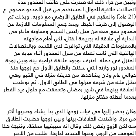
وتبين من جراء ذلك أنه صدرت على هاتف المغدور عدة
اتصالات هاتفية للجوال المستخدم من قبل المدعو ممدوح .ع
(21 عاماً) والمقيم في الطابق الأرضي مع ذويه. وبذلك تم
الوصول إلى طرف الخيط. وبعد جمع المعلومات اللازمة عن
ممدوح حقق معه من قبل رئيس القسم ومعاونه فأنكر في
البداية أي علاقة له بجريمة القتل، لكن أمام مواجهته
بالمعلومات الدقيقة التي توافرت لدى القسم وبالاتصالات
الهاتفية التي كانت تصله من منزل المغدور أثناء غيابه عن
المنزل في عمله، اعترف بوجود علاقة غرامية بينه وبين زوجة
المغدور نور جارته التي سكنت بالطابق الأول مع زوجها منذ
حوالي عام وكان يشاهدها من حديقة منزله في القبو وهي
تطل عليه من شرفة منزلها في الطابق الأول. ثم توطدت
العلاقة بينهما في شهر رمضان وتعمقت مع حلول عيد الفطر
بعدما أعطته مفتاح منزلها.
وكان يحضر إليها في غياب زوجها الذي بدأ يشك وضربها أكثر
من مرة. واشتدت الخلافات بينها وبين زوجها فطلبت الطلاق
منه لكن الزوج رفض ذلك وقال انه سيبقيها معلقة. ونتيجة هذا
الموقف من الزوج، وحبها الشديد لجارها، طلبت من الأخير