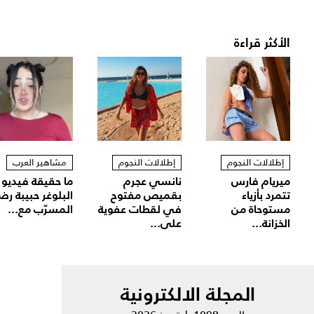
الأكثر قراءة
إطلالات النجوم
إطلالات النجوم
مشاهير العرب
ميريام فارس
نانسي عجرم
ما حقيقة فيديو
تتمرد بأزياء
بقميص مفتوح
البلوغر حبيبة رض
مستوحاة من
في لقطات عفوية
المسرّب مع...
الخزانة...
على...
المجلة الالكترونية