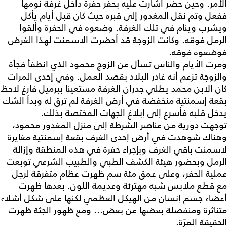
الأمر. وحين حضر أشارت عليه بحفر حفرة داخل غرفة نومها
ففعل وتم نقل المغدور إلى قبره حيث كان قبل أيام يأكل
ويشرب وينام في تلك الغرفة. وضعوه في الحفرة وألقوا
الرمل فوقه. وكانت الزوجة قد أحضرت الاسمنت لهذا الغرض
فوضعوه فوقه.
ومرت الأيام والناس تسأل عن الزوج محمود الذي انطفأ فجأة
والزوجة تزعم أنه غادر البلاد بقصد العمل. وفي إحدى المرات
كان الابن محمد يطلي جدران الغرفة مستعينا ببرميل فارغ لاحظ
بقعة إسمنتية منخفضة في أرض الغرفة لم ترق له وبدأ الشك
يدخل قلبه فأسرع إلى إبلاغ الجهات المختصة بذلك.
توجهت دورية من عناصر الشرطة إلى منزل المغدور محمود،
وهناك شوهدت في أرض إحدى الغرف بقعة إسمنتية مغايرة
لاسمنت باقي الغرف وبإجراء حفرة في هذه المنطقة وإزالة
الرمل وبحضور هيئة الكشف الطبي والطبيب الشرعي توبعت
عملية الحفر، وعلى عمق مئة سم ظهرت عظام متفرقة لرجل
مع قطع ملابس شبه مهترئة وعديمة اللون. بعدها ظهرت
أعضاء جسم إنسان من الهيكل العظمي لكنها على شكل أشلاء
متناثرة ومنفصلة بعضها عن بعض... ومع ظهور الجثة ظهرت
الحقيقة المرّة.