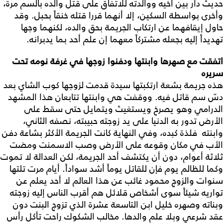
حديث دار بين أخيه ووالدته للاتفاق على قتل والده بالسم مرة،
وأخرى بواسطة السكين، إلا أنهما قررا قتله خنقاً بحبل. وقد
حاول إيقافهما عن ارتكاب الجريمة بحق والده، لكنهما وجها
تهديداً إليه بجعله مشتركاً معهما إن علم أحد بما يدبرانه.
اتفقت مع صهرها وابنتها ودفنوا زوجها في غرفة نومه تحت
سريره
هذه جريمة بشعة ارتكبتها سيدة قدمت لزوجها كوب الشاي بعد
دسّ سم قاتل فيه. ووقفت هي وابنتها تتابعان هذا المشهد
الدرامي وهو يصرخ ويستغيث ويتمايل حتى سقط على
الأرض تدور به الدنيا على يد زوجته حبيبته، نصفه الثاني،
وابنته فلذة كبده، وفي النهاية كانت الجريمة الأكثر بشاعة دفن
الأب في مكان وقوعه على الأرض وصب الاسمنت ومضت
ثلاثة أعوام، دون أن يكتشف أحد الجريمة، لكن العدالة لا تموت
وكما للظالم يوم فإن للقاتل يوماً أشد سواداً. أيام مرت تلتها
سنوات والزوج محمود غائب عن هذا العالم لا أحد يعلم عن
تواريه شيئاً سوى أشخاص قلائل هم أقرب الناس إليه زوجته
وبناته وصهره خليل ابن التاسعة عشرة الذي تزوج البنت دون
عقد شرعي وبلا علم والدها. مخالب الشكوك راحت تأكل رأس