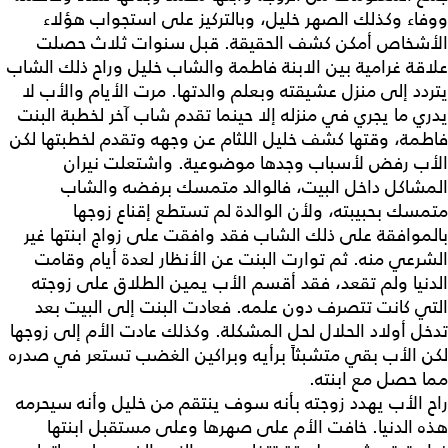
ووفاء وكذلك الصهر خليل، وبالتركيز على استجواب هؤلاء
الأشخاص أمكن كشف الحقيقة. قبل سنوات ثلاث حصلت
علاقة غرامية بين الابنة فاطمة والشاب خليل وراح ذلك الشاب
يتردد إلى منزل عشيقته وبعلم والدتها. مرت الأيام والأب لا
يدري ما يجري في منزله إلا حينما تقدم شاب آخر لخطبة البنت
فاطمة، وقتها كشف خليل اللثام عن وجهه وتقدم لخطبتها لكن
الأب رفض لأسباب وجدها موضوعية. واشتعلت نيران
المشاكل داخل البيت، فالوالد متمسك برفضه والشاب
متمسك بحبيبته، ولأن الوالدة لم تستطع إقناع زوجها
بالموافقة على ذلك الشاب فقد وافقت على زواج ابنتها غير
الشرعي منه. ثم توارت البنت عن الأنظار لعدة أيام وقامت
الدنيا ولم تقعد، فقد أقسم الأب يمين الطلاق على زوجته
التي كانت تتصرف دون علمه. فعادت البنت إلى البيت بعد
تدخل أولاد الحلال لحل المشكلة. وكذلك عادت الأم إلى زوجها
لكن الأب بقي متشبثاً برأيه وبراكين الغضب تستعر في صدره
مما حصل مع ابنته. ‍‍‍‍‍‍‍‍‍‍‍‍‍‍‍‍‍‍‍‍‍‍
راح الأب يهدد زوجته بأنه سوف ينتقم من خليل وأنه سيحرمه
هذه الدنيا. خافت الأم على صهرها وعلى مستقبل ابنتها