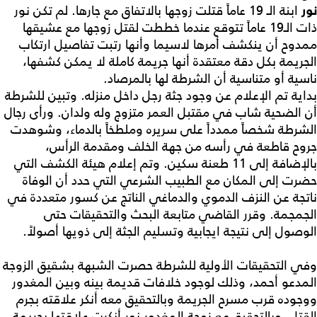
نور
ابنة الـ 19 عاماً قتلت زوجها بالاتفاق مع جارها. لم تكن نور
ذات الـ19 عاماً تتوقع عندما خططت لقتل زوجها مع عشيقها
ممدوح أن ينكشف أمرها لاسيما وأنها رتبت تفاصيل ارتكاب
الجريمة بكل دقة معتقدة أنها جريمة كاملة لا يمكن كشفها،
ناسية أو متناسية أن الشرطة لها بالمرصاد.
بداية تم الإعلام عن وجود جثة رجل داخل منزله. وتبين للشرطة
أن الضحية شاب في مقتبل العمر متزوج وله ولدان.‏ ورأى رجال
الشرطة شخصاً ممدداً على سريره وملطخاً بالدماء، وشوهدت
جروح قاطعة في رأسه من جهة الخلف ومقدمة الرأس،
بالإضافة إلى 11 طعنة سكين. وتم إعلام هيئة الكشف التي
حضرت إلى المكان مع الطبيب الشرعي التي حدد أن الوفاة
ناتجة عن النزف الدموي والدماغي الناتج عن كسور متعددة في
الجمجمة. وقرر القاضي متابعة البحث والتحقيقات حتى
الوصول إلى نتيجة ايجابية وتسليم الجثة إلى ذويها أصولاً.‏
وفي التحقيقات الأولية للشرطة حصرت الشبهة بشقيق الزوجة
المدعو أحمد، وذلك لوجود خلافات قديمة بينه وبين المغدور
ووجوده قرب مسرح الجريمة وبالتحقيق معه أنكر علاقته بجرم
القتل، وبالتحقيق مع زوجة المغدور نور أنكرت علاقتها بجريمة