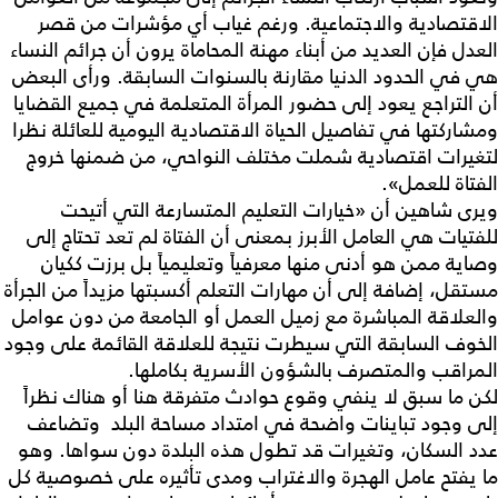
الاقتصادية والاجتماعية. ورغم غياب أي مؤشرات من قصر
العدل فإن العديد من أبناء مهنة المحاماة يرون أن جرائم النساء
هي في الحدود الدنيا مقارنة بالسنوات السابقة. ورأى البعض
أن التراجع يعود إلى حضور المرأة المتعلمة في جميع القضايا
ومشاركتها في تفاصيل الحياة الاقتصادية اليومية للعائلة نظرا
لتغيرات اقتصادية شملت مختلف النواحي، من ضمنها خروج
الفتاة للعمل».
ويرى شاهين أن «خيارات التعليم المتسارعة التي أتيحت
للفتيات هي العامل الأبرز بمعنى أن الفتاة لم تعد تحتاج إلى
وصاية ممن هو أدنى منها معرفياً وتعليمياً بل برزت ككيان
مستقل، إضافة إلى أن مهارات التعلم أكسبتها مزيداً من الجرأة
والعلاقة المباشرة مع زميل العمل أو الجامعة من دون عوامل
الخوف السابقة التي سيطرت نتيجة للعلاقة القائمة على وجود
المراقب والمتصرف بالشؤون الأسرية بكاملها.
لكن ما سبق لا ينفي وقوع حوادث متفرقة هنا أو هناك نظراً
إلى وجود تباينات واضحة في امتداد مساحة البلد وتضاعف
عدد السكان، وتغيرات قد تطول هذه البلدة دون سواها. وهو
ما يفتح عامل الهجرة والاغتراب ومدى تأثيره على خصوصية كل