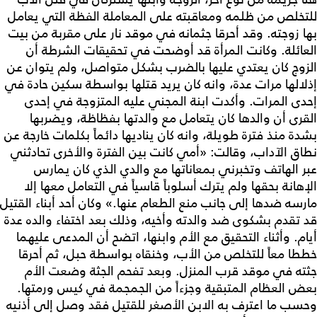
للتخلص من ظلمه ومعاقبته على المعاملة الفظة التي يعامل
بها زوجته. وقد أحرقا جثمانه في موقد نار على مقربة من بيت
العائلة. وكانت المرأة قد أوضحت في تحقيقات الشرطة أن
الزوج كان يعتدي عليها بالضرب بشكل متواصل، ولم يتوان عن
إذلالها مرات عدة، وانه كان يريد قتلها بواسطة سكين حادة في
إحدى المرات. وأكدت ابنة المجني عليه المتزوجة في إحدى
القرى أن والدها كان يتعامل مع والدتها بفظاظة، ويضربها
بشدة منذ فترة طويلة، وانه كان يناديها دائماً بكلمات خارجة عن
نطاق الآداب، وقالت: «أمي كانت بين الفترة والأخرى تحادثني
عبر الهاتف وتخبرني بمعاناتها مع والدي الذي كان يمارس
الإهانة بحقها ولم يترك أسلوباً قاسياً في التعامل معها إلا
مارسه ضدها إلى جانب منع الطعام عنها.» وكان أحد أبناء القتيل
قد تقدم بشكوى ضد والدته وأخيه، وذلك بعد اختفاء والده عدة
أيام. وأثناء التحقيق مع الأم وابنها، اتضح أن المدعى عليهما
خططا معاً للتخلص من الأب، وخنقاه بواسطة حبل، ثم أحرقا
جثته في موقد قرب المنزل. وبعد تفحم الجثة وضعت الأم
بعض العظام المتبقية وجزءاً من الجمجمة في كيس ورمتها.
وحسب ما اعترف به الابن الأصغر للقتيل فقد وصل إلى أذنيه