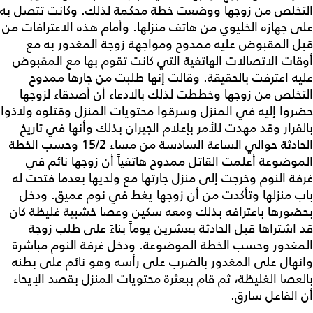
التخلص من زوجها ووضعت خطة محكمة لذلك. وكانت تتصل به
على جهازه الخليوي من هاتف منزلها. وأمام هذه الاعترافات من
قبل المقبوض عليه ممدوح ومواجهة زوجة المغدور به مع
أوقات الاتصالات الهاتفية التي كانت تقوم بها مع المقبوض
عليه اعترفت بالحقيقة. وقالت إنها طلبت من جارها ممدوح
التخلص من زوجها وخططت لذلك بالادعاء أن أصدقاء لزوجها
حضروا إليه في المنزل وسرقوا محتويات المنزل وقتلوه ولاذوا
بالفرار وقد مهدت للأمر بإعلام الجيران بذلك وأنها في تاريخ
الحادثة حوالي الساعة السادسة من مساء 15/2 وحسب الخطة
الموضوعة أعلمت القاتل ممدوح هاتفياً أن زوجها نائم في
غرفة النوم وخرجت إلى منزل جارتها مع ولديها بعدما فتحت له
باب منزلها وتأكدت من أن زوجها يغط في نوم عميق. ودخل
بحضورها باعترافه بذلك ومعه سكين وعصا خشبية غليظة كان
قد اشتراها قبل الحادثة بعشرين يوماً بناءً على طلب زوجة
المغدور وحسب الخطة الموضوعة. ودخل غرفة النوم مباشرة
وانهال على المغدور بالضرب على رأسه وهو نائم على بطنه
بالعصا الغليظة، ثم قام ببعثرة محتويات المنزل بقصد الإيحاء
أن الفاعل سارق.‏