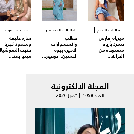
إطلالات النجوم
إطلالات المشاهير
مشاهير العرب
ميريام فارس
حقائب
سارة خليفة
تتمرد بأزياء
وإكسسوارات
ومحمود كهربا
مستوحاة من
الأميرة رجوة
حديث السوشيال
الخزانة...
الحسين.. توقيع...
ميديا بعد...
المجلة الالكترونية
العدد 1098 | تموز 2026