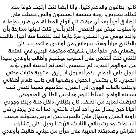
كانوا يخافون والدهم كثيراً. وأنا أيضاً كنت أرتجف خوفاً منه.
كذلك نظيرتي، زوجة شقيقه المسجون والتي حصلت على
الطلاق أخيراً بعد أن عرفت كل أنواع المعاناة، من ضرب وإهانة
وأسلوب عيش غير أخلاقي. أذكر بأنني قلت لإبنها ممازحة بأن
والده توفي في السجن، فردّ جازماً لقد تخلصنا منه أخيراً. طالبت
بالطلاق مراراً وهدّد بحرماني من أولادي والتعذيب. كان
يضعني في ملجأ منزل شقيقته موثوقة اليدين في العتمة
لأنني كنت أنتفض على أسلوب عيشهم وأطالب بأولادي بعيداً
عن أجوائهم القذرة. لم تنصفني المحاكم الدينية التي تؤيد
الرجل على الدوام. رغم أنه رجل لا يليق به تربية فتيات وحتى
الصبي. كان يحتسي الكحول ويضعها إلى جانب طعام أطفالي
ويجلب بائعات الهوى إلى المنزل. تحدّيتهم جميعاً لكنني كنت
سجينة الواقع، تسلّط الزوج وهاجس الطلاق المرفوض.
تعرّضت لمزيد من العنف. كان يكبّلني داخل كنبة وينكر وجودي
أحياناً حين يسأل عني أحد أفراد عائلتي، كما أنه كان يزجني في
زاوية المنزل وينهال عليّ بالضرب حين أعارض سلوكه. مضت
السنوات وكبرت بناتي الثلاث، قرّرت الرحيل. كان يتشارك
الفراش وصديقته العربية على مرأى من عيني. طالبت بأولادي