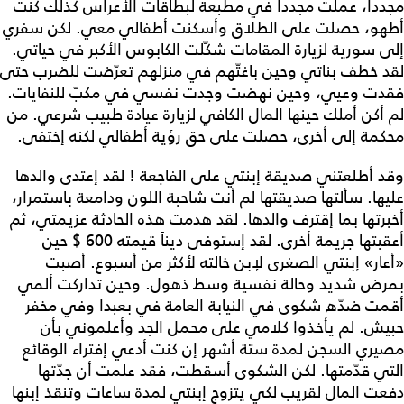
مجدداً، عملت مجدداً في مطبعة لبطاقات الأعراس كذلك كنت
أطهو، حصلت على الطلاق وأسكنت أطفالي معي. لكن سفري
إلى سورية لزيارة المقامات شكّلت الكابوس الأكبر في حياتي.
لقد خطف بناتي وحين باغتّهم في منزلهم تعرّضت للضرب حتى
فقدت وعيي، وحين نهضت وجدت نفسي في مكبّ للنفايات.
لم أكن أملك حينها المال الكافي لزيارة عيادة طبيب شرعي. من
محكمة إلى أخرى، حصلت على حق رؤية أطفالي لكنه إختفى.
وقد أطلعتني صديقة إبنتي على الفاجعة ! لقد إعتدى والدها
عليها. سألتها صديقتها لم أنت شاحبة اللون ودامعة باستمرار،
أخبرتها بما إقترف والدها. لقد هدمت هذه الحادثة عزيمتي، ثم
أعقبتها جريمة أخرى. لقد إستوفى ديناً قيمته 600 $ حين
«أعار» إبنتي الصغرى لإبن خالته لأكثر من أسبوع. أصبت
بمرض شديد وحالة نفسية وسط ذهول. وحين تداركت ألمي
أقمت ضدّه شكوى في النيابة العامة في بعبدا وفي مخفر
حبيش. لم يأخذوا كلامي على محمل الجد وأعلموني بأن
مصيري السجن لمدة ستة أشهر إن كنت أدعي إفتراء الوقائع
التي قدّمتها. لكن الشكوى أسقطت، فقد علمت أن جدّتها
دفعت المال لقريب لكي يتزوج إبنتي لمدة ساعات وتنقذ إبنها