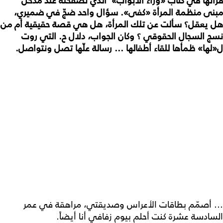
قرأتها في كتاب «وراء الأبواب» الذي تصفّحته عند مدخل
مبنى منظمة المرأة «كفى». سؤال واحد ضجّ في ضميري،
هل يعقل؟ سألت عن تلك المرأة، هل هي قصة حقيقية أم من
نسج السجال الحقوقي ؟ وكان الجواب، دلال ح. التي روت
ل«لها» ظمأها للقاء أطفالها ... رسالة علّها تصل ونتواصل.
... أصمّم بطاقات الأعراس وصديقتي، مراهقة في عمر
السادسة عشرة كنت أحلم بيوم زفافي أنا أيضاً.