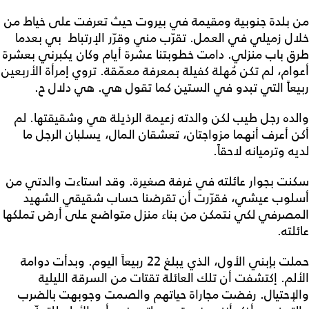
من بلدة جنوبية ومقيمة في بيروت حيث تعرفت على خياط من
خلال زميلي في العمل. تقرّب مني وقرّر الإرتباط بي بعدما
طرق باب منزلي. دامت خطوبتنا عشرة أيام وكان يكبرني بعشرة
أعوام، لم تكن مُهلة كفيلة بمعرفة معمّقة. تروي إمرأة الأربعين
ربيعاً التي تبدو في الستين كما تقول هي. هي دلال ح.
والده رجل طيب لكن والدته زعيمة الرذيلة هي وشقيقتها. لم
أكن أعرف أنهما مزواجتان، تعشقان المال، يسلبان الرجل ما
لديه وترميانه لاحقاً.
سكنت بجوار عائلته في غرفة صغيرة. وقد استاءت والدتي من
أسلوب عيشي، فقرّرت أن تقرضنا حساب شقيقي الشهيد
المصرفي لكي نتمكن من بناء منزل متواضع على أرض تملكها
عائلته.
حملت بإبني الأول، الذي يبلغ 22 ربيعاً اليوم. وبدأت دوامة
الألم. إكتشفت أن تلك العائلة تقتات من السرقة الليلية
والإحتيال. رفضت مجاراة حياتهم والصمت وجوبهت بالضرب