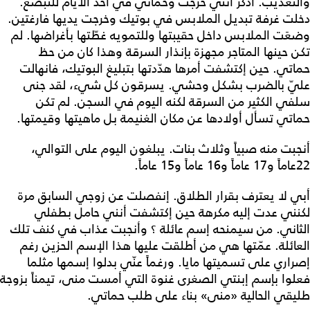
والتعذيب. أذكر أنني خرجت وحماتي في أحد الأيام للتبضّع.
دخلت غرفة تبديل الملابس في بوتيك وخرجت يديها فارغتين.
وضعَت الملابس داخل حقيبتها وللتمويه غطّتها بأغراضها. لم
تكن حينها المتاجر مجهزة بإنذار السرقة وهذا كان من حظ
حماتي. حين إكتشفت أمرها هدّدتها بتبليغ البوتيك، فانهالت
عليّ بالضرب بشكل وحشي. يسرقون كل شيء، لقد جنى
سلفي الكثير من السرقة لكنه اليوم في السجن. لم تكن
حماتي تسأل أولادها عن مكان الغنيمة بل ماهيتها وقيمتها.
أنجبت منه صبياً وثلاث بنات. يبلغون اليوم على التوالي،
22عاماً و17 عاماً و16 عاماً و15 عاماً.
أبي لا يعترف بقرار الطلاق. إنفصلت عن زوجي السابق مرة
لكنني عدت إليه مكرهة حين إكتشفت أنني حامل بطفلي
الثاني. من سيمنحه إسم عائلة ؟ وأنجبت عذاب في كنف تلك
العائلة. عمّتها هي من أطلقت عليها هذا الإسم الحزين رغم
إصراري على تسميتها مايا. ورغماً عنّي بدلوا إسمها مثلما
فعلوا بإسم إبنتي الصغرى غنوة التي أمست منى، تيمناً بزوجة
طليقي الحالية «منى» بناء على طلب حماتي.