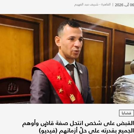
06 آب 2026
|
القاهرة - شريف عبد الفهيم
قضايا
القبض على شخص انتحل صفة قاضٍ وأوهم
الجميع بقدرته على حلّ أزماتهم (فيديو)