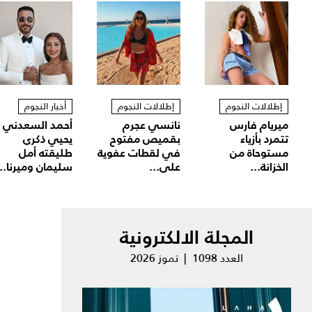
إطلالات النجوم
إطلالات النجوم
أخبار النجوم
ميريام فارس
نانسي عجرم
أحمد السعدني
تتمرد بأزياء
بقميص مفتوح
يحيي ذكرى
مستوحاة من
في لقطات عفوية
طليقته أمل
الخزانة...
على...
سليمان وميرنا...
المجلة الالكترونية
العدد 1098 | تموز 2026