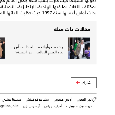
بمختلف اللغات بما فيها الهندية، الإنجليزية، التاميلية، 
بدأت أولي أعمالها سنة 1997 حيث حظيت لأدائها المبهر.
مقالات ذات صلة
براد بيت وأولاده... لماذا يتخلّى
أبناء النجم العالمي عن اسمه؟
شارك
لون العيون
أودري هيبورن
ميلا جوفوفيتش
سيلينا جيتلي
كريستين ستيوارت
أنجلينا جولي
آيشواريا راي
gelina jolie