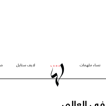
نساء ملهمات
لايف ستايل
صح
 9 عيون في العالم،