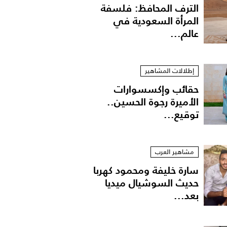
الترف المحافظ: فلسفة
المرأة السعودية في
عالم...
إطلالات المشاهير
حقائب وإكسسوارات
الأميرة رجوة الحسين..
توقيع...
إليزابيث تايلور
مشاهير العرب
سارة خليفة ومحمود كهربا
حديث السوشيال ميديا
بعد...