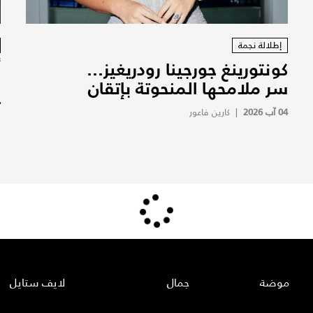
إطلالة نجمة
كونتورينغ جورجينا رودريغيز...
سر ملامحها المنحوتة بإتقان
ت
04 آب 2026
|
كارين فاعور
1
موضة
جمال
لايف ستايل