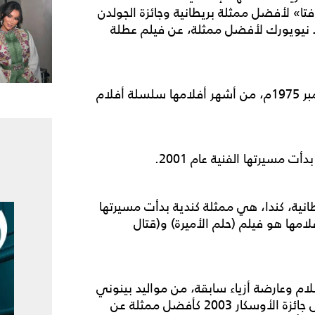
فتا» لأفضل ممثلة بريطانية وجائزة الجولدن
د نيويورك لأفضل ممثلة، عن فيلم عطلة
ميلا جوفوفيتش، ممثلة أمريكية من مواليد 17 ديسمبر 1975م، من أشهر أفلامها سلسلة أفلام
ولومبيا البريطانية، كندا، هي ممثلة كندية بدأت مسيرتها
شهر أفلامها هو فيلم (حلم الأميرة) و(قتال
لام وعارضة أزياء سابقة، من مواليد بينوني
في جنوب أفريقيا في 7 أغسطس 1975، حاصلة على جائزة الأوسكار 2003 كأفضل ممثلة عن