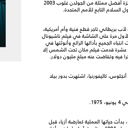
دورها في فيلم وحش، وحصلت بنفس الدور على جائزة أفضل ممثلة من الجولدن غلوب 2003
ب بريطاني تاجر قطع فنية وأم أمريكية،
لأول مرة على الشاشة في فيلم ناشيونال
تباه الجميع بأدائها الرائع وأنوثتها في
 عشرة قدمت فيلم مكان تحت الشمس إلا
ترا فيه وتقاضت عنه مبلغ مليون دولار.
اليد في أبريل 1990، في لوس أنجلوس، كاليفورنيا، اشتهرت بدور بيلا
197.
ممثلة وعارضة أزياء هندية من مواليد 1 نوفمبر 1973، بدأت حياتها العملية كعارضة أزياء قبل