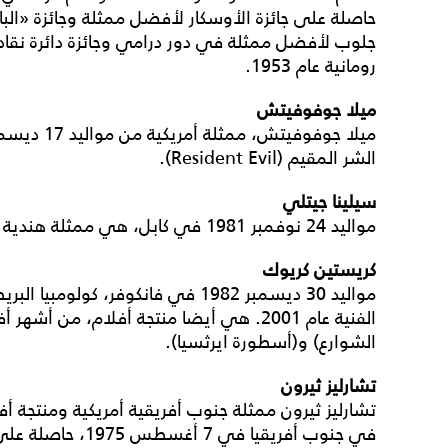
حاصلة على جائزة الأوسكار لأفضل ممثلة وجائزة «البا
جلوب لأفضل ممثلة في دور درامي وجائزة دائرة نقا
رومانية عام 1953.
ميلا جوفوفيتش
الشر المقيم (Resident Evil).
سيلينا جيتلي
مواليد 24 نوفمبر 1981 في كابل، هي ممثلة هندية بدأت مسيرتها الفنية عام 2001.
كريستين كريوك
مواليد 30 ديسمبر 1982 في فانكوفر، ك
الفنية عام 2001. هي أيضا منتجة أفلام، من أ
الشوارع) و(أسطورة ايرثسيا).
تشارليز ثيرون
تشارليز ثيرون ممثلة جنوب أفريقية أمريكية ومنتجة أف