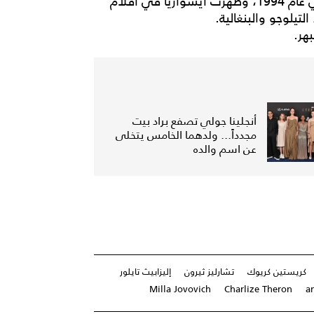
دخولها السينما حيث فازت بلقب ملكة جمال العالم في عام 1994، وظهرت آيشواريا في أفلام
التيلوجو والبنغالية.
أنجلينا جولي تصفع براد بيت
مجدداً... ولدهما الخامس يتخلى
عن اسم والده
كريستين كريوك
تشارليز ثيرون
إليزابيث تايلور
Milla Jovovich
Charlize Theron
an