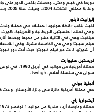
ونقابة ممثلي الشاشة 2004. وعينت سنة 2008 رسول السلام التابع للأمم المتحدة.
إليزابيث تايلور
لقبت بلقب «قطة هوليود المدللة» هي ممثلة ولدت لأ
وهي تملك الجنسيتين البريطانية والأمريكية. ظهرت 
فيلفيت وهي في الثانية عشر من عمرها وبعدها أثارت ان
فيلم سينيتا وهي في الخامسة عشرة، وفي التاسعة
أن شهرتها كانت عبر فيلم كليوبترا حيث أدت دور كليوب
كريستين ستيوارت
ممثلة أمريكية من مو
سوان في سلسلة أفلام twilight.
أنجلينا جولي
هي ممثلة أمريكية حائزة على جائزة الأوسكار، ولدت في 4 يونيو، 5
آيشواريا راي