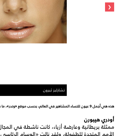
‹
تشارليز ثيرون
هذه هي أجمل 9 عيون للنساء المشاهير في العالم، بحسب موقع «وندر»، ما رأيكم بها؟ هل توافقون؟
أودري هيبورن
ممثلة بريطانية وعارضة أزياء، كانت ناشطة في المجال
الأمم المتحدة للطفولة، ولقد نالت «الوسام الرئاسي لل