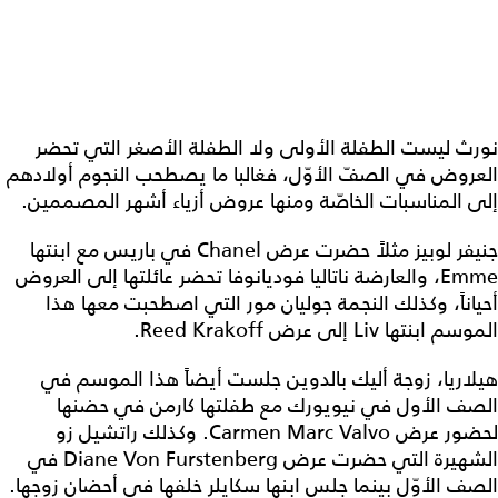
نورث ليست الطفلة الأولى ولا الطفلة الأصغر التي تحضر
العروض في الصفّ الأوّل، فغالبا ما يصطحب النجوم أولادهم
إلى المناسبات الخاصّة ومنها عروض أزياء أشهر المصممين.
جنيفر لوبيز مثلاً حضرت عرض Chanel في باريس مع ابنتها
Emme، والعارضة ناتاليا فوديانوفا تحضر عائلتها إلى العروض
أحياناً، وكذلك النجمة جوليان مور التي اصطحبت معها هذا
الموسم ابنتها Liv إلى عرض Reed Krakoff.
هيلاريا، زوجة أليك بالدوين جلست أيضاً هذا الموسم في
الصف الأول في نيويورك مع طفلتها كارمن في حضنها
لحضور عرض Carmen Marc Valvo. وكذلك راتشيل زو
الشهيرة التي حضرت عرض Diane Von Furstenberg في
الصف الأوّل بينما جلس ابنها سكايلر خلفها في أحضان زوجها.