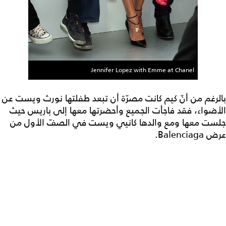
Jennifer Lopez with Emme at Chanel
بالرغم من أنّ كيم كانت مصرّة أن تبعد طفلتها نورث ويست عن
الأضواء، فقد فاجأت الجميع وأحضرتها معها إلى باريس حيث
جلست معها ومع والدها كانيي ويست في الصفّ الأول من
عرض Balenciaga.