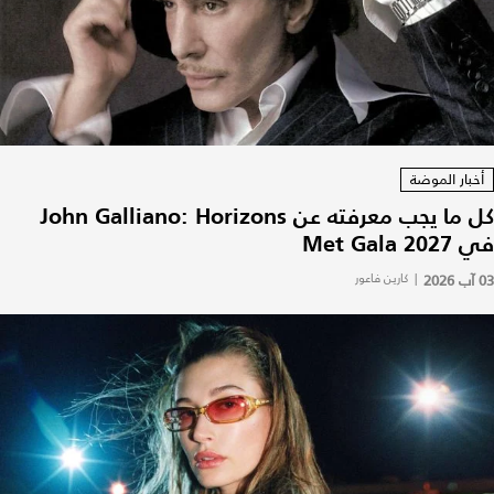
أخبار الموضة
كل ما يجب معرفته عن John Galliano: Horizons
في Met Gala 2027
03 آب 2026
|
كارين فاعور