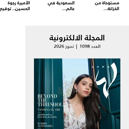
مستوحاة من
السعودية في
الأميرة رجوة
الخزانة...
عالم...
الحسين.. توقيع.
المجلة الالكترونية
العدد 1098 | تموز 2026