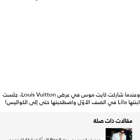
وعندما شاركت كايت موس في عرض Louis Vuitton، جلست
ابنتها Lila في الصف الأوّل واصطحبتها حتى إلى الكواليس!
مقالات ذات صلة
حينيفر لوبيز بصيحة الـBra الجذّابة: إطلالة تجمع