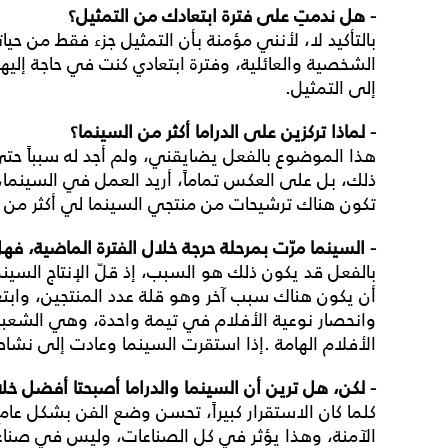
-
هل
ندمتِ
على
فترة
ابتعادك
من
التمثيل؟
بالتأكيد لا، لأنني مؤمنة بأن التمثيل جزء فقط من حي
الشخصية والعائلية، وفترة ابتعادي كنت في حاجة إليه
إلى التمثيل
.
-
لماذا
تركزين
على
الدراما
أكثر
من
السينما؟
هذا الموضوع بالفعل يضايقني، ولم أجد له سبباً حتى
ذلك، بل على العكس تماماً، أريد العمل في السينما، 
تكون هناك ترشيحات من منتجي السينما لي أكثر من 
-
السينما
مرّت
بمرحلة
حرجة
خلال
الفترة
الماضية،
فهل
بالفعل قد يكون ذلك هو السبب، إذ قلّ الإنتاج السين
أن يكون هناك سبب آخر وهو قلة عدد المنتجين، وابتعاد 
وانحصار نوعية الأفلام في تيمة واحدة، وهي الشع
الأفلام الهامة
.
إذا استقرت السينما وعادت إلى نشا
-
لكن،
هل
ترين
أن
السينما
والدراما
أصبحتا
أفضل
خل
كلما كان الاستقرار كبيراً، تحسن وضع الفن بشكل عا
الآمنة، وهذا يؤثر في كل الصناعات، وليس في صناعة