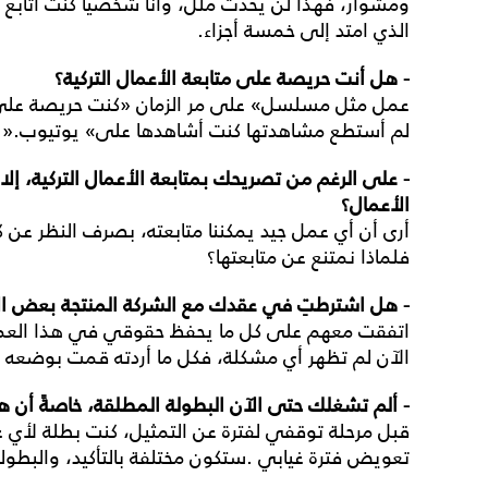
ومشوار، فهذا لن يحدث ملل، وأنا شخصياً كنت أتاب
الذي امتد إلى خمسة أجزاء
.
-
هل
أنت
حريصة
على
متابعة
الأعمال
التركية؟
عمل مثل مسلسل
«
على مر الزمان
»
كنت حريصة على م
لم أستطع مشاهدتها كنت أشاهدها على
«
يوتيوب
».
-
على
الرغم
من
تصريحك
بمتابعة
الأعمال
التركية،
إلا
الأعمال؟
أرى أن أي عمل جيد يمكننا متابعته، بصرف النظر عن كو
فلماذا نمتنع عن متابعتها؟
-
هل
اشترطتِ
في
عقدك
مع
الشركة
المنتجة
بعض
ا
اتفقت معهم على كل ما يحفظ حقوقي في هذا ال
الآن لم تظهر أي مشكلة، فكل ما أردته قمت بوضعه 
-
ألم
تشغلك
حتى
الآن
البطولة
المطلقة،
خاصةً
أن
ه
قبل مرحلة توقفي لفترة عن التمثيل، كنت بطلة لأي
تعويض فترة غيابي
.
ستكون مختلفة بالتأكيد، والبطو