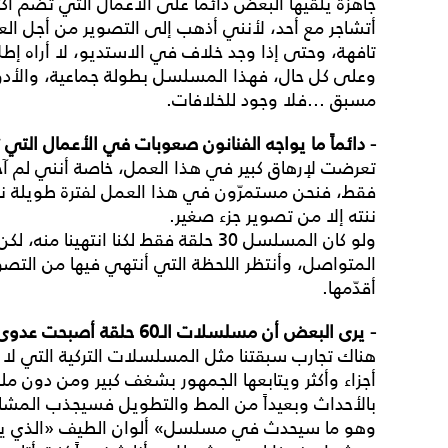
جاهزة يلقيها البعض دائماً على الأعمال التي تضمّ أكث
أتشاجر مع أحد، لأنني أذهب إلى التصوير من أجل الع
تافهة، وحتى إذا وجد خلاف في الاستديو، لا أراه إط
وعلى كل حال، فهذا المسلسل بطولة جماعية، والأد
مسبق
...
فلا وجود للخلافات
.
-
دائماً
ما
يواجه
الفنانون
صعوبات
في
الأعمال
التي
تعرضت لإرهاق كبير في هذا العمل، خاصة أنني لم آ
فقط، فنحن مستمرّون في هذا العمل لفترة طويلة نظ
ننته إلا من تصوير جزء صغير
.
ولو كان المسلسل
30
حلقة فقط لكنا انتهينا منه، ل
المتواصل، وأنتظر اللحظة التي أنتهي فيها من التص
أقدّمها
.
-
يرى
البعض
أن
مسلسلات
الـ
60
حلقة
أصبحت
عدوى
هناك تجارب سبقتنا مثل المسلسلات التركية التي لا
أجزاء وأكثر ويتابعها الجمهور بشغف كبير ومن دون ملل، و
بالأحداث وبعيداً من المط والتطويل فسيجذب المشا
وهو ما سيحدث في مسلسل
«
ألوان الطيف
»
الذي ي