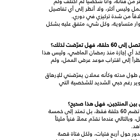
ر من فنانة، وأنا شخصياً لم أختلف ولم
مل وليس أكثر، ولا أنظر إلى أي تفاصيل
لاقاً من شدة تركيزي في دوري
.
وار متساوية، وكل شيء متفق عليه بشكل
تصل
إلى
60
حلقة،
فهل
تعرّضت
لذلك؟
خذ أي إجازة منذ رمضان الماضي، وليس هذا
راً إلى اقتراب موعد عرض العمل، ولم
كن طول مدته وكأنه عملان يعرّضني للإرهاق
وير رغم حبي الشديد للشخصية التي
بين
المنتجين،
فهل
هذا
صحيح؟
 تضم
60
حلقة فقط، بل تمتد إلى خمسة
بالتالي عندما نقدّم عملاً فنياً مليئاً
هد
.
دور حول أربع فتيات، ولكل فتاة قصة