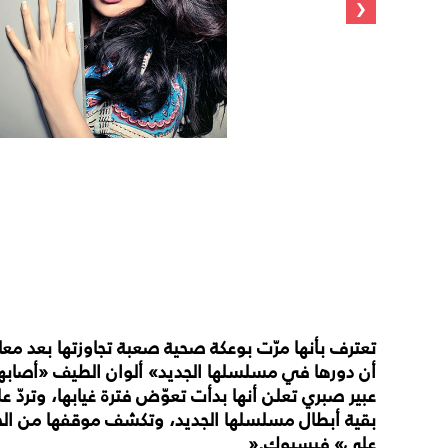
‹
تعترف
بأنها
مرّت
بوعكة
صحية
صعبة
تجاوزتها
بعد
معان
أن
دورها
في
مسلسلها
الجديد
«
ألوان
الطيف
»
أصابه
عبير
صبري
تعلن
أنها
بدأت
تعوّض
فترة
غيابها،
وتردّ
عل
بقية
أبطال
مسلسلها
الجديد،
وتكشف
موقفها
من
ال
على
«
فيسبوك
».