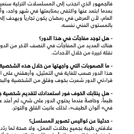
فالجمهور الذي انجذب إلى المسلسلات التركية سنعيده
بعدما ابتعد عنها واكتفى بمتابعتها في شهر واحد، وأ
العام، لأن العرض في رمضان يكون تجارياً ويهدف إلى 
بالمستوى الفني نفسه
.
-
هل
توجد
مفاجآت
في
هذا
الدور؟
هناك العديد من المفاجآت في النصف الآخر من الدور،
نقلة كبيرة من خلال الأحداث
.
-
ما
الصعوبات
التي
واجهتها
من
خلال
هذه
الشخصية
هذا الدور صعب للغاية في التمثيل، وأرهقني على ا
قراءتي الدور شعرت بخوف وقلق من الشخصية والب
-
هل
ينتابك
الخوف
فور
استعدادك
لتقديم
شخصية
ج
طبعاً، وخاصةً عندما يحتوي الدور على شيء لم أعتد 
في
«
ألوان الطيف
»
، لذلك عانيت القلق والتوتر
.
-
حدثينا
عن
كواليس
تصوير
المسلسل؟
علاقتي طيبة بجميع بطلات العمل، ولا صحة لما ردّد