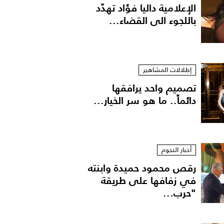
الإعلامية داليا فؤاد تهدّد
باللجوء الى القضاء...
إطلالات المشاهير
تصميم واحد يرافقها
دائماً.. ما هو سر الخيار...
أخبار النجوم
رقص محمود حميدة وابنته
في زفافها على طريقة
"حرب...