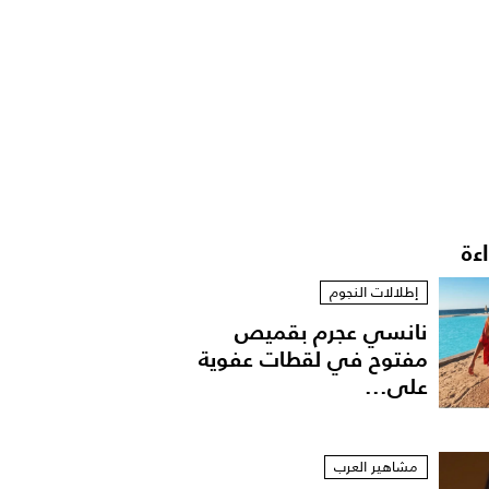
اءة
إطلالات النجوم
نانسي عجرم بقميص
مفتوح في لقطات عفوية
على...
مشاهير العرب