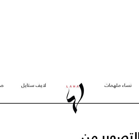
نساء ملهمات
لايف ستايل
صح
لتصوير من