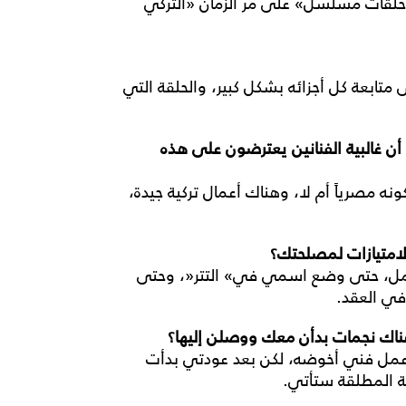
ع حلقات مسلسل
«
على مر الزمان
»
التركي
تابعة كل أجزائه بشكل كبير، والحلقة التي
أن
غالبية
الفنانين
يعترضون
على
هذه
نه مصرياً أم لا، وهناك أعمال تركية جيدة،
لامتيازات
لمصلحتك؟
عمل، حتى وضع اسمي في
«
التتر
»
، وحتى
في العقد
.
ناك
نجمات
بدأن
معك
ووصلن
إليها؟
 عمل فني أخوضه، لكن بعد عودتي بدأت
لة المطلقة ستأتي
.