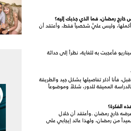
ض
خارج
رمضان،
فما
الذي
جذبك
إليه؟
 بأكملها، وليس عليَّ شخصياً فقط، وأعتقد أن
اريو فأعجبت به للغاية، نظراً إلى حداثة
بل، فأنا أذكر تفاصيلها بشكل جيد والطريقة
لدراسة العميقة للدور، شكلاً وموضوعاً
ذه
الفكرة؟
عرضه خارج رمضان
.
وأعتقد أن خلال
داً من رمضان، ولهذا عائد إيجابي على