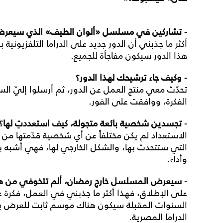
-
تشاركين
في
مسلسل
«
ألوان
الطيف
»
الذي
سيعر
أكثر ما جذبني أن الدور جديد على الدراما التلفزيونية
هذا الدور سيكون مفاجأة للجميع
.
-
وكيف
جاء
ترشيحك
لهذا
الدور؟
تحدّث معي منتج العمل عن الدور، ثم أرسلوا إليّ السين
الفكرة، ووافقت على الفور
.
-
تجسدين
شخصية
بائعة
متجولة،
كيف
استعددتِ
لها؟
الاستعداد لم يكن مختلفاً عن أي شخصية قدّمتها من ق
التي ستتحدث بها، والشكل الخارجي لها، فهي أشبه با
وأداءً
.
-
سيعرض
المسلسل
خارج
رمضان،
ألم
تتخوفي
من
ه
على الإطلاق، فهذا أكثر ما جذبني في العمل، فكرة 
السنوات المقبلة سيكون هناك موسم ثابت للعرض بعي
الدراما المصرية
.