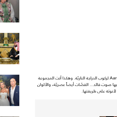
تصاميم ريم عكرا هذا الربيع مستوحاة من فنون Aaron Young لركوب الدراجة الناريّة. وهكذا أتت المجموعة
ديها صوت قائد... القصّات أيضاً عصريّة، والألوان
لأنوثة على طريقتها.