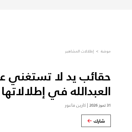
موضة
>
إطلالات المشاهير
حقائب يد لا تستغني عنها
العبدالله في إطلالاتها
|
كارين فاعور
31 تموز 2026
شارك