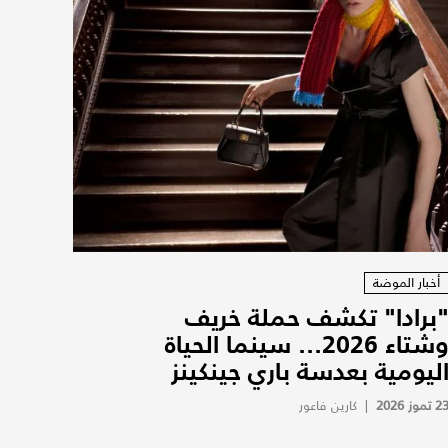
أخبار الموضة
برادا" تكشف حملة خريف
وشتاء 2026... سينما الحياة
ليومية بعدسة باري جينكينز
2 تموز 2026
|
كارين فاعور