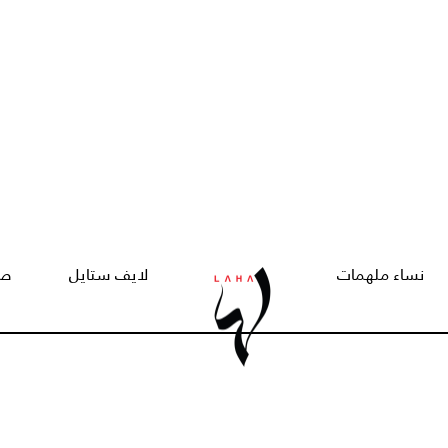
نساء ملهمات
لايف ستايل
صح