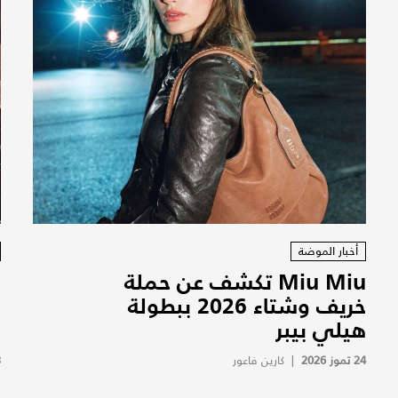
أخبار الموضة
Miu Miu تكشف عن حملة
"
خريف وشتاء 2026 ببطولة
هيلي بيبر
ا
24 تموز 2026
|
كارين فاعور
3