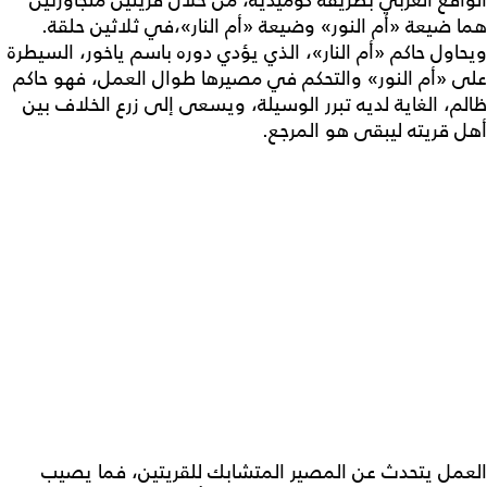
الواقع العربي بطريقة كوميدية، من خلال قريتين متجاورتين
هما ضيعة «أم النور» وضيعة «أم النار»،في ثلاثين حلقة.
ويحاول حاكم «أم النار»، الذي يؤدي دوره باسم ياخور، السيطرة
على «أم النور» والتحكم في مصيرها طوال العمل، فهو حاكم
ظالم، الغاية لديه تبرر الوسيلة، ويسعى إلى زرع الخلاف بين
أهل قريته ليبقى هو المرجع.
العمل يتحدث عن المصير المتشابك للقريتين، فما يصيب