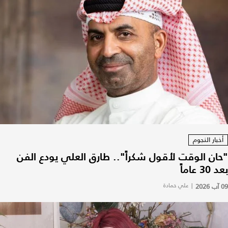
أخبار النجوم
"حان الوقت لأقول شكراً".. طارق العلي يودع الفن
بعد 30 عاماً
09 آب 2026
|
علي حمادة