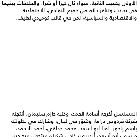
الأولى يصيب الثانية، سواء كان خيراً أو شراً. والعلاقات بينهما
في تجاذب وتنافر دائم من جميع النواحي، الاجتماعية
والاقتصادية والسياسية، لكن في قالب كوميدي لطيف.
المسلسل أخرجه أسامة الحمد، وكتبه حازم سليمان، أنتجته
شركة فردوس دراما، وصُوّر في لبنان، وشارك في بطولته
باسم ياخور، لورا أبو أسعد، محمد حداقي، أحمد الأحمد،
ميسون أبو أسعد، أندريه سكاف، شكران مرتجى، مرح جبر،