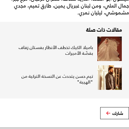
جمال العلي، ومن لبنان غبريال يمين، طارق تميم، مجدي
مشموشي، ليليان نمري.
مقالات ذات صلة
باميلا الكيك تخطف الأنظار بفستان زفاف
بقصّة الأميرات
تيم حسن يتحدث عن النسخة التركية من
"الهيبة"
شارك