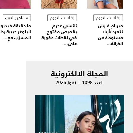
إطلالات النجوم
إطلالات النجوم
مشاهير العرب
ميريام فارس
نانسي عجرم
ما حقيقة فيديو
تتمرد بأزياء
بقميص مفتوح
البلوغر حبيبة رض
مستوحاة من
في لقطات عفوية
المسرّب مع...
الخزانة...
على...
المجلة الالكترونية
العدد 1098 | تموز 2026