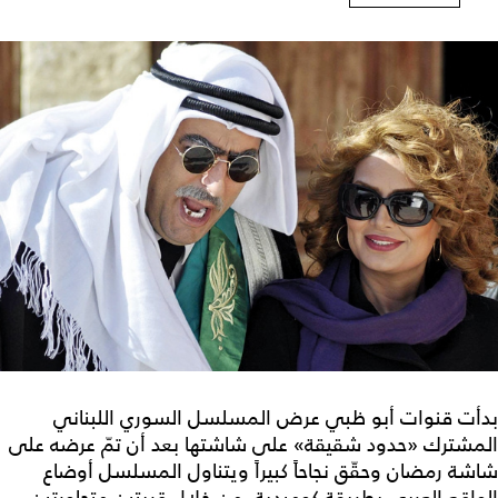
بدأت قنوات أبو ظبي عرض المسلسل السوري اللبناني
المشترك «حدود شقيقة» على شاشتها بعد أن تمّ عرضه على
شاشة رمضان وحقّق نجاحاً كبيراً ويتناول المسلسل أوضاع