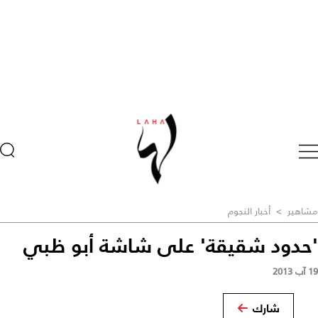
مشاهير
>
أخبار النجوم
'حدود شقيقة' على شاشة أبو ظبي
19 آب 2013
شارك