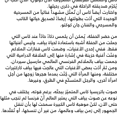
يُكرّم صديقته الراحلة في ذكرى رحيلها.
واختارت أيضاً كاس أن تُمثّل مشهداً غنائياً من المسرحية
الوحيدة التي أدّت بطولتها، إرضاءً لصديق حياتها الكاتب
والمسرحي والفنان جان كوكتو.
من حضر الحفلة، يُمكن أن يلمس ذكاءً حادّاً عند كاس التي
جعلت من الحفلة أشبه باستعادة لحياة بياف، وليس أغنياتها
فقط. ففي إحدى الأغنيات، وضعت كاس قفازات الملاكم
وغنّت أغنية حزينة في إشارة منها إلى العلاقة الدرامية التي
جمعت بياف بالملاكم الفرنسي العالمي مارسيل سيردان.
ومن ثمّ أدّت بعض الأغنيات التي عالجت فيها بياف كاركتيرات
مختلفة، ومنها المرأة التي جُنّت بعدما هجرها زوجها من أجل
امرأة أخرى، والرجل المتسكّع في الطرق، وغيرها.
صوت باتريسيا كاس المتميّز ببحتّه، برغم قوته، يختلف في
نوعه عن صوت بياف التي يعتبر العالم أنّ فرنسا لم تنجب مثلها
حتى الآن، لكنّ موهبة كاس الكبيرة سمحت لها بأن تنقل
الجمهور إلى زمن بياف وعالمها، من غير أن تنسخها، أو تُقلّدها.