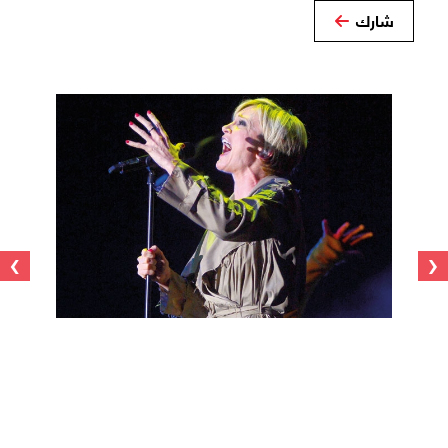
شارك
›
‹