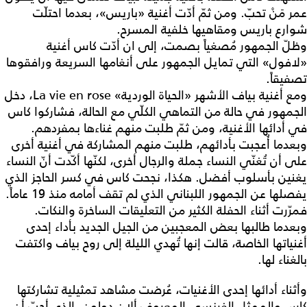
عمر مَنْ تحبّ. ومن ثمّ أدّت أغنية «باريس»، بعدما احتلّت
شوارع باريس ومقاهيها خلفية المسرح.
وظلّ الجمهور مُصغياً بصمت، إلى ان أدّت كاس أغنية
«لافول» التي تمايل الجمهور على أنغامها السريعة ورافقوها
تصفيقاً.
ومع أغنية بياف الأشهر «الحياة الوردية» La vie en rose، دخل
الجمهور في حالة من التماهي الكلّي مع الحالة، فشاركوا كاس
في أدائها الأغنية، ومن ثمّ طلبت منهم غناءها بمفردهم.
وبعدما أُعجبت بأدائهم، طلبت منهم المشاركة في أغنية أخرى
على أن تُغنّي النساء جملة والرجال أخرى، لكنّها أكّدت أنّ النساء
يغنين بأسلوب أفضل. هكذا، نجحت كاس في كسر الحاجز الذي
يفصلها عن الجمهور اللبناني الذي لم تقف أمامه منذ 19 عاماً.
فمرّرت أثناء الحفلة الكثير من التعليقات الساخرة والنكات.
وبعدما طالبها بعض المعجبين من الجيل الجديد بأداء إحدى
أغنياتها الخاصة، قالت إنها تُهدي الليلة إلى روح بياف واكتفت
بالغناء لها.
وأثناء أدائها إحدى الأغنيات، عُرضت مشاهد تمثيلية تشاركتها
كاس والممثل الفرنسي المعروف ألان دولون، الذي أحبّ أن