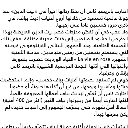
اختارت باتريسيا كاس أن تحطّ رحالها أخيراً في «بيت الدين» بعد
جولة عالمية تستعيد من خلالها أروع أغنيات إديث بياف، في
ذكرى مرور خمسين عاماً على رحيلها.
ولا عجب في أن تغصّ مدرّجات قصر بيت الدين العريضة بهذا
الكمّ من الحشود المنتمين إلى فئات عمرية مختلفة. ففي تلك
الأمسية الختامية، وجد الجمهور اللبناني الفرنكوفوني فرصته
لكي يستمتع بنجمتين من زمنين متباعدين. صاحبة الأغنية
الشهيرة La vie en rose «الحياة الوردية» حضرت بصورها
وأغنياتها التي أدّتها النجمة الفرنسية الشهيرة باتريسا كاس
بإتقان وحرفية.
فهي لم تستعِد بصوتها أغنيات بياف فحسب، وإنما استحضرت
حياتها ومآسيها وروحها، من غير أن تُقلّدها صوتاً، أو حضوراً.
اختارت كاس أن تُغنّي لإديث بياف أعمالها المعروفة عالمياً،
لكنّها اختارت أيضاً من ريبيرتوار بياف الكبير (أكثر من 400 أغنية)
أعمالاً أقلّ شهرة، حتى يتعرّف الجمهور إلى أغنيات جديدة لم
يكن يعرفها جيداً.
استهلّت كاس الحفلة بأغنية جميلة لبياف تتمنّى فيها أن يطول