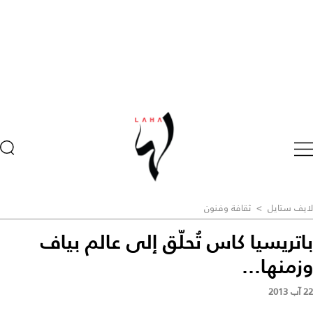
لايف ستايل
>
ثقافة وفنون
باتريسيا كاس تُحلّق إلى عالم بياف
وزمنها...
22 آب 2013