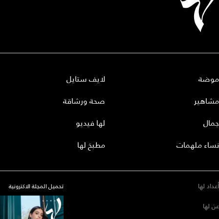
موضة
لايف ستايل
مشاهير
صحة ورشاقة
جمال
لها فيديو
نساء ملهمات
مطبخ لها
أعداد لها
تحميل المجلة الاكترونية
عن لها