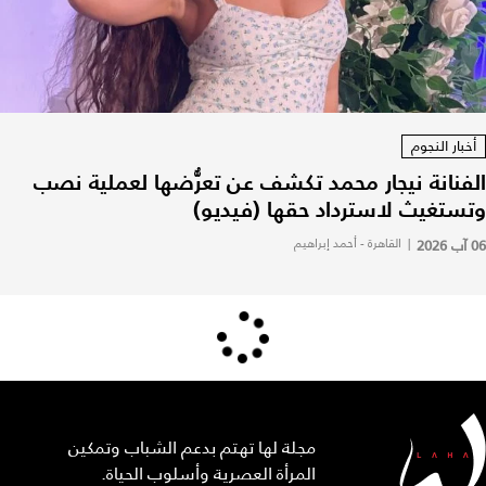
أخبار النجوم
الفنانة نيجار محمد تكشف عن تعرُّضها لعملية نصب
وتستغيث لاسترداد حقها (فيديو)
06 آب 2026
|
القاهرة - أحمد إبراهيم
مجلة لها تهتم بدعم الشباب وتمكين
المرأة العصرية وأسلوب الحياة.