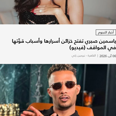
أخبار النجوم
ياسمين صبري تفتح خزائن أسرارها وأسباب قوّتها
في المواقف (فيديو)
06 آب 2026
|
القاهرة - نيرمين زكي