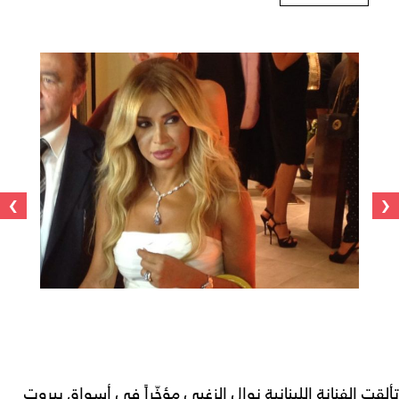
›
‹
تألقت الفنانة اللبنانية نوال الزغبي مؤخّراً في أسواق بيروت