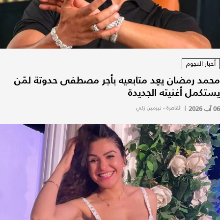
أخبار النجوم
محمد رمضان يعِد متابعيه بأجر مصطفى حدوتة لمَن
يستكمل أغنيته الجديدة
06 آب 2026
|
القاهرة - نيرمين زكي