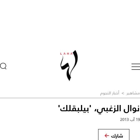
مشاهير
>
أخبار النجوم
نوال الزغبي، 'بيلبقلك'
19 آب 2013
شارك