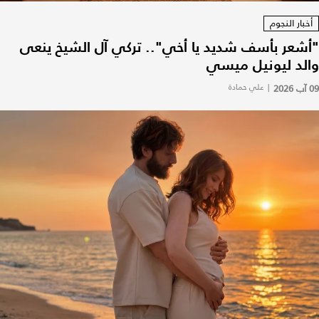
أخبار النجوم
"أشعر بأسف شديد يا أخي".. تركي آل الشيخ ينعى
والد ليونيل ميسي
09 آب 2026
|
علي حمادة