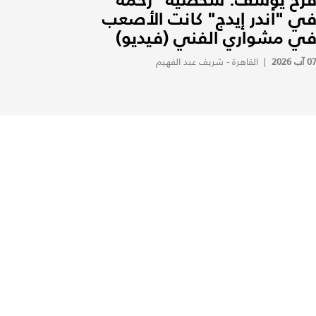
ي "أندر إيدج" كانت الأصعب
ي مشواري الفني (فيديو)
0 آب 2026
|
القاهرة - شريف عبد الفهيم