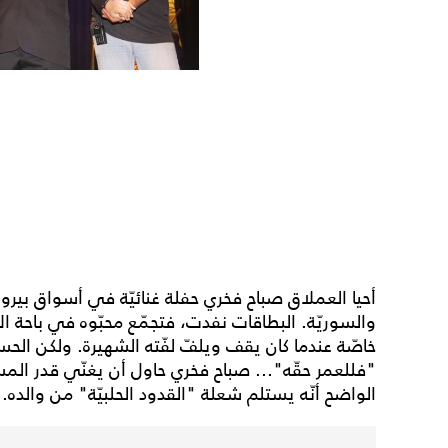
أحيا العملاق صباح فخري حفلة غنائيّة في أسواق بيروت،
والسوريّة. البطاقات نفدت، فتجمّع محبّوه في باحة ا
خاصّة عندما كان يقف ويلفّ لفّته الشهيرة. ولكن الحس
"فللعمر حقّه"... صباح فخري حاول أن يغنّي قدر الم
الواضح أنّه يستلم شعلة "القدود الحلبيّة" من والده.