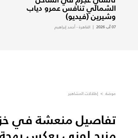
الشمالي تنافس عمرو دياب
وشيرين (فيديو)
07 آب 2026
|
القاهرة - أحمد إبراهيم
موضة
>
إطلالات المشاهير
تفاصيل منعشة في خزان
مزيج لوني يعكس بهجة ا