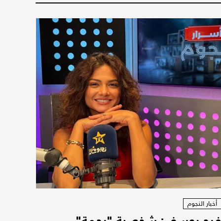
أخبار النجوم
رح يوسف: شخصية "رحمة"