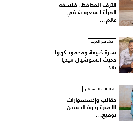
الترف المحافظ: فلسفة
المرأة السعودية في
عالم...
مشاهير العرب
سارة خليفة ومحمود كهربا
حديث السوشيال ميديا
بعد...
إطلالات المشاهير
حقائب وإكسسوارات
الأميرة رجوة الحسين..
توقيع...