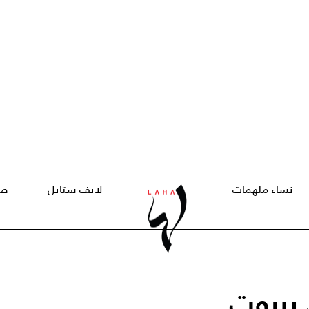
نساء ملهمات
لايف ستايل
صح
بيروت