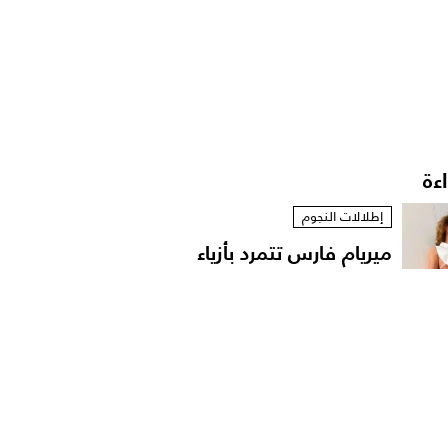
اءة
إطلالات النجوم
ميريام فارس تتمرد بأزياء
مستوحاة من الخزانة...
إطلالات النجوم
نانسي عجرم بقميص
مفتوح في لقطات عفوية